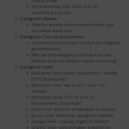
overzichtelijk
Witte bloemen tuin: Licht, rust en
samenhang in je tuin
Categorie:
Slapen
Waarom steeds meer mensen kiezen voor
een nieuw waterbed
Categorie:
Tuin en buitenleven
Automatische poorten: comfort en veiligheid
gecombineerd
Wat zijn de belangrijkste trends voor een
Blokhut als je een Blokhut kopen overweegt
Categorie:
vloer
Badkamer vloer kiezen: waterdicht + antislip
(PVC/vinyl/epoxy)
Betoncire vloer: wat is het + voor- en
nadelen
Betonlook vloer: PVC vs vinyl vs
microcement (keuzehulp)
Eiken vloer: soorten, behandelen en kleuren
Epoxy vloer: badkamer, garage en nadelen
Garage vloer: coating, tegels of rubber?
Granito vloer: schoonmaken, polijsten en