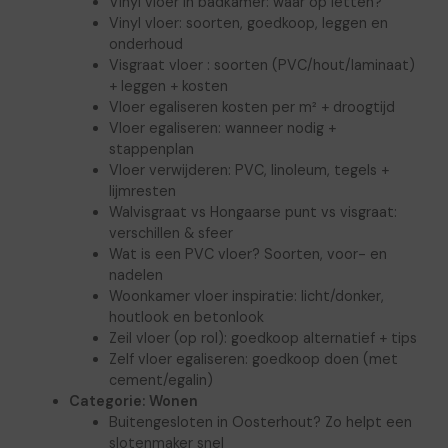
Vinyl vloer in badkamer: waar op letten?
Vinyl vloer: soorten, goedkoop, leggen en
onderhoud
Visgraat vloer : soorten (PVC/hout/laminaat)
+ leggen + kosten
Vloer egaliseren kosten per m² + droogtijd
Vloer egaliseren: wanneer nodig +
stappenplan
Vloer verwijderen: PVC, linoleum, tegels +
lijmresten
Walvisgraat vs Hongaarse punt vs visgraat:
verschillen & sfeer
Wat is een PVC vloer? Soorten, voor- en
nadelen
Woonkamer vloer inspiratie: licht/donker,
houtlook en betonlook
Zeil vloer (op rol): goedkoop alternatief + tips
Zelf vloer egaliseren: goedkoop doen (met
cement/egalin)
Categorie:
Wonen
Buitengesloten in Oosterhout? Zo helpt een
slotenmaker snel