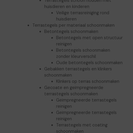
Terrastegels schoon houden met
huisdieren en kinderen
Veilige terrasreiniging rond
huisdieren
Terrastegels per materiaal schoonmaken
Betontegels schoonmaken
Betontegels met open structuur
reinigen
Betontegels schoonmaken
zonder kleurverschil
Oude betontegels schoonmaken
Gebakken terrastegels en klinkers
schoonmaken
Klinkers op terras schoonmaken
Gecoate en geïmpregneerde
terrastegels schoonmaken
Geïmpregneerde terrastegels
reinigen
Geïmpregneerde terrastegels
reinigen
Terrastegels met coating
schoonmaken