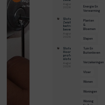
zekerheid
Registreer
Augustus 3,
Je Nu!
Energie En
2026
Verwarming
Slotenmaker
Planten
Zeist voor
&
betrouwbare
Bloemen
beveiliging
Augustus 3,
2026
Slapen
Tuin En
Slotenmaker
Hoorn voor
Buitenleven
professionele
slotenservice
Verzekeringen
Augustus 3,
2026
Vloer
Wonen
Woningen
Woning