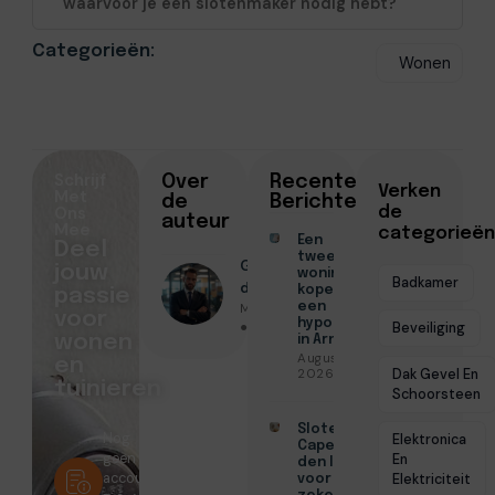
waarvoor je een slotenmaker nodig hebt?
Categorieën:
Wonen
Schrijf
Over
Recente
Verken
Met
de
Berichten
Ons
de
auteur
Mee
categorieën
Een
Deel
tweede
Geschreven
jouw
woning
Badkamer
door
kopen met
passie
Menno Maas
een
voor
hypotheek
● Juni 1, 2026
Beveiliging
wonen
in Arnhem
Augustus 7,
en
Dak Gevel En
2026
tuinieren
Schoorsteen
Slotenmaker
Nog
Elektronica
Capelle aan
geen
En
den IJssel
account?
Elektriciteit
voor