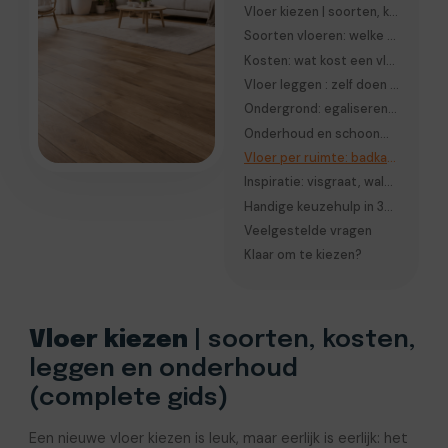
Vloer kiezen | soorten, kosten, leggen en onderhoud (complete gids)
Soorten vloeren: welke vloer past bij jou?
Kosten: wat kost een vloer?
Vloer leggen : zelf doen of laten leggen?
Ondergrond: egaliseren en voorbereiden
Onderhoud en schoonmaken
Vloer per ruimte: badkamer, keuken, woonkamer, slaapkamer
Inspiratie: visgraat, walvisgraat en hongaarse punt
Handige keuzehulp in 30 seconden
Veelgestelde vragen
Klaar om te kiezen?
Vloer kiezen
| soorten, kosten,
leggen en onderhoud
(complete gids)
Een nieuwe vloer kiezen is leuk, maar eerlijk is eerlijk: het