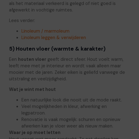
als het materiaal verkeerd is gelegd of niet goed is
afgewerkt in vochtige ruimtes.
Lees verder:
Linoleum / marmoleum
Linoleum leggen & verwijderen
5) Houten vloer (warmte & karakter)
Een
houten vloer
geeft direct sfeer. Hout voelt warm,
leeft mee met je interieur en wordt vaak alleen maar
mooier met de jaren. Zeker eiken is geliefd vanwege de
uitstraling en veelzijdigheid.
Wat je wint met hout
Een natuurlijke look die nooit uit de mode raakt.
Veel mogelijkheden in kleur, afwerking en
legpatroon.
Renovatie is vaak mogelijk: schuren en opnieuw
afwerken kan je vloer weer als nieuw maken.
Waar je op moet letten
Hout vraagt wat meer aandacht. Te nat dweilen kan