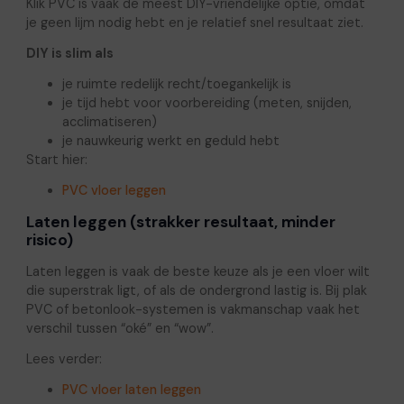
Klik PVC is vaak de meest DIY-vriendelijke optie, omdat
je geen lijm nodig hebt en je relatief snel resultaat ziet.
DIY is slim als
je ruimte redelijk recht/toegankelijk is
je tijd hebt voor voorbereiding (meten, snijden,
acclimatiseren)
je nauwkeurig werkt en geduld hebt
Start hier:
PVC vloer leggen
Laten leggen (strakker resultaat, minder
risico)
Laten leggen is vaak de beste keuze als je een vloer wilt
die superstrak ligt, of als de ondergrond lastig is. Bij plak
PVC of betonlook-systemen is vakmanschap vaak het
verschil tussen “oké” en “wow”.
Lees verder:
PVC vloer laten leggen