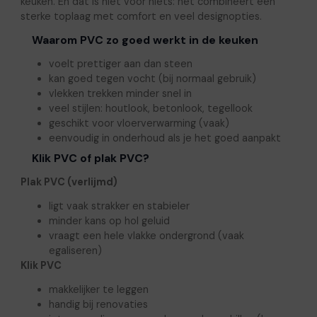
keuken. En dat is niet voor niets: het combineert een
sterke toplaag met comfort en veel designopties.
Waarom PVC zo goed werkt in de keuken
voelt prettiger aan dan steen
kan goed tegen vocht (bij normaal gebruik)
vlekken trekken minder snel in
veel stijlen: houtlook, betonlook, tegellook
geschikt voor vloerverwarming (vaak)
eenvoudig in onderhoud als je het goed aanpakt
Klik PVC of plak PVC?
Plak PVC (verlijmd)
ligt vaak strakker en stabieler
minder kans op hol geluid
vraagt een hele vlakke ondergrond (vaak
egaliseren)
Klik PVC
makkelijker te leggen
handig bij renovaties