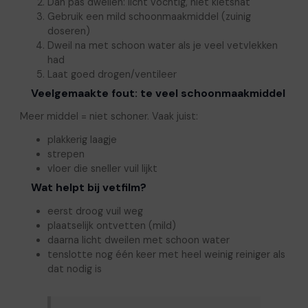
Dan pas dweilen: licht vochtig, niet kletsnat
Gebruik een mild schoonmaakmiddel (zuinig
doseren)
Dweil na met schoon water als je veel vetvlekken
had
Laat goed drogen/ventileer
Veelgemaakte fout: te veel schoonmaakmiddel
Meer middel = niet schoner. Vaak juist:
plakkerig laagje
strepen
vloer die sneller vuil lijkt
Wat helpt bij vetfilm?
eerst droog vuil weg
plaatselijk ontvetten (mild)
daarna licht dweilen met schoon water
tenslotte nog één keer met heel weinig reiniger als
dat nodig is