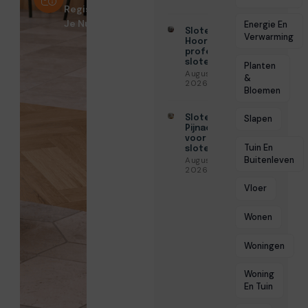
Registreer
Je Nu!
Energie En
Slotenmaker
Verwarming
Hoorn voor
professionele
slotenservice
Planten
Augustus 3,
&
2026
Bloemen
Slotenmaker
Slapen
Pijnacker
voor snelle
Tuin En
slotenservice
Buitenleven
Augustus 3,
2026
Vloer
Wonen
Woningen
Woning
En Tuin