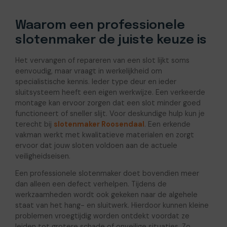
Waarom een professionele
slotenmaker de juiste keuze is
Het vervangen of repareren van een slot lijkt soms
eenvoudig, maar vraagt in werkelijkheid om
specialistische kennis. Ieder type deur en ieder
sluitsysteem heeft een eigen werkwijze. Een verkeerde
montage kan ervoor zorgen dat een slot minder goed
functioneert of sneller slijt. Voor deskundige hulp kun je
terecht bij
slotenmaker Roosendaal
. Een erkende
vakman werkt met kwalitatieve materialen en zorgt
ervoor dat jouw sloten voldoen aan de actuele
veiligheidseisen.
Een professionele slotenmaker doet bovendien meer
dan alleen een defect verhelpen. Tijdens de
werkzaamheden wordt ook gekeken naar de algehele
staat van het hang- en sluitwerk. Hierdoor kunnen kleine
problemen vroegtijdig worden ontdekt voordat ze
leiden tot grotere schade of onveilige situaties. Zo