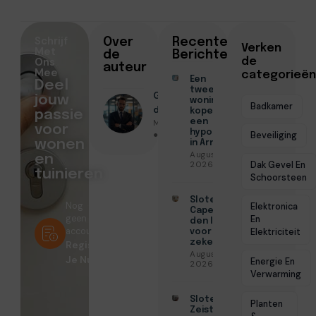
Schrijf
Over
Recente
Verken
Met
de
Berichten
Ons
de
auteur
Mee
categorieën
Een
Deel
tweede
Geschreven
jouw
woning
Badkamer
door
kopen met
passie
Menno Maas
een
voor
hypotheek
● Juli 7, 2026
Beveiliging
wonen
in Arnhem
Augustus 7,
en
Dak Gevel En
2026
tuinieren
Schoorsteen
Slotenmaker
Nog
Elektronica
Capelle aan
geen
En
den IJssel
account?
Elektriciteit
voor
zekerheid
Registreer
Augustus 3,
Je Nu!
Energie En
2026
Verwarming
Slotenmaker
Planten
Zeist voor