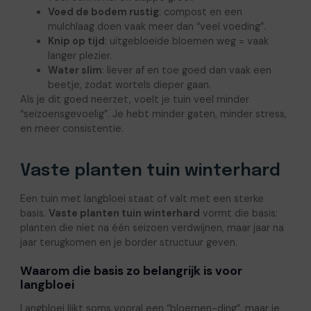
Voed de bodem rustig
: compost en een
mulchlaag doen vaak meer dan “veel voeding”.
Knip op tijd
: uitgebloeide bloemen weg = vaak
langer plezier.
Water slim
: liever af en toe goed dan vaak een
beetje, zodat wortels dieper gaan.
Als je dit goed neerzet, voelt je tuin veel minder
“seizoensgevoelig”. Je hebt minder gaten, minder stress,
en meer consistentie.
Vaste planten tuin winterhard
Een tuin met langbloei staat of valt met een sterke
basis.
Vaste planten tuin winterhard
vormt die basis:
planten die niet na één seizoen verdwijnen, maar jaar na
jaar terugkomen en je border structuur geven.
Waarom die basis zo belangrijk is voor
langbloei
Langbloei lijkt soms vooral een “bloemen-ding”, maar je