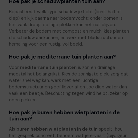
Hoe pak je schaduwplanten tuin aan?
Bepaal eerst welk type schaduw je hebt (licht, half of
diep) en kijk daarna naar bodemvocht: onder bomen is
het vaak droog, op lage plekken kan het nat blijven.
Verbeter de bodem met compost en mulch, kies planten
die schaduw aankunnen, en werk met bladstructuur en
herhaling voor een rustig, vol beeld.
Hoe pak je mediterrane tuin planten aan?
Voor
mediterrane tuin planten
is zon en drainage
meestal het belangrijkst. Kies de zonnigste plek, zorg dat
water snel weg kan, werk met een luchtige
bodemstructuur en geef liever af en toe diep water dan
vaak een beetje. Beschutting tegen wind helpt, zeker op
open plekken.
Hoe pak je buren hebben wietplanten in de
tuin aan?
Als
buren hebben wietplanten in de tuin
speelt, hou
het gesprek concreet: benoem wat je ervaart (bijv. geur