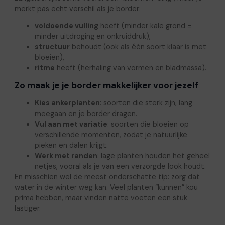
merkt pas echt verschil als je border:
voldoende vulling
heeft (minder kale grond =
minder uitdroging en onkruiddruk),
structuur
behoudt (ook als één soort klaar is met
bloeien),
ritme
heeft (herhaling van vormen en bladmassa).
Zo maak je je border makkelijker voor jezelf
Kies ankerplanten
: soorten die sterk zijn, lang
meegaan en je border dragen.
Vul aan met variatie
: soorten die bloeien op
verschillende momenten, zodat je natuurlijke
pieken en dalen krijgt.
Werk met randen
: lage planten houden het geheel
netjes, vooral als je van een verzorgde look houdt.
En misschien wel de meest onderschatte tip: zorg dat
water in de winter weg kan. Veel planten “kunnen” kou
prima hebben, maar vinden natte voeten een stuk
lastiger.