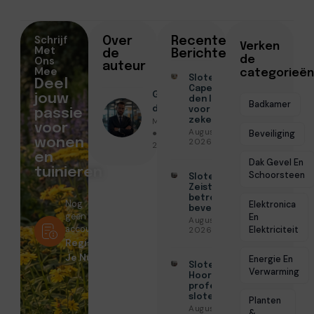
Schrijf
Over
Recente
Verken
Met
de
Berichten
Ons
de
auteur
Mee
categorieën
Slotenmaker
Deel
Capelle aan
Geschreven
jouw
den IJssel
Badkamer
door
voor
passie
Menno Maas
zekerheid
voor
Augustus 3,
● Januari 15,
Beveiliging
wonen
2026
2026
en
Dak Gevel En
tuinieren
Schoorsteen
Slotenmaker
Zeist voor
betrouwbare
Nog
Elektronica
beveiliging
geen
En
Augustus 3,
account?
Elektriciteit
2026
Registreer
Je Nu!
Energie En
Slotenmaker
Verwarming
Hoorn voor
professionele
slotenservice
Planten
Augustus 3,
&