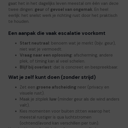
gaat het in het dagelijks leven meestal om één van deze
twee dingen:
geur
of
gevoel van ongemak
. En heel
eerlijk: het snelst werk je richting rust door het praktisch
te houden.
Een aanpak die vaak escalatie voorkomt
Start neutraal
: benoem wat je merkt (bijv. geur),
niet wat je vermoedt.
Vraag naar een oplossing
: afscherming, andere
plek, of timing kan al veel schelen.
Blijf bij overlast
: dat is concreet en bespreekbaar.
Wat je zelf kunt doen (zonder strijd)
Zet een
groene afscheiding
neer (privacy en
visuele rust).
Maak je zitplek
luw
(minder geur als de wind anders
valt).
Kies momenten voor buiten zitten waarop het
meestal rustiger is qua luchtstromen
(ochtend/avond kan verschillen per tuin).