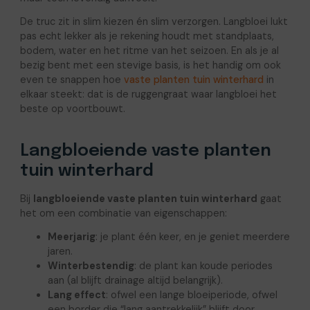
De truc zit in slim kiezen én slim verzorgen. Langbloei lukt
pas echt lekker als je rekening houdt met standplaats,
bodem, water en het ritme van het seizoen. En als je al
bezig bent met een stevige basis, is het handig om ook
even te snappen hoe
vaste planten tuin winterhard
in
elkaar steekt: dat is de ruggengraat waar langbloei het
beste op voortbouwt.
Langbloeiende vaste planten
tuin winterhard
Bij
langbloeiende vaste planten tuin winterhard
gaat
het om een combinatie van eigenschappen:
Meerjarig
: je plant één keer, en je geniet meerdere
jaren.
Winterbestendig
: de plant kan koude periodes
aan (al blijft drainage altijd belangrijk).
Lang effect
: ofwel een lange bloeiperiode, ofwel
een border die “lang aantrekkelijk” blijft door