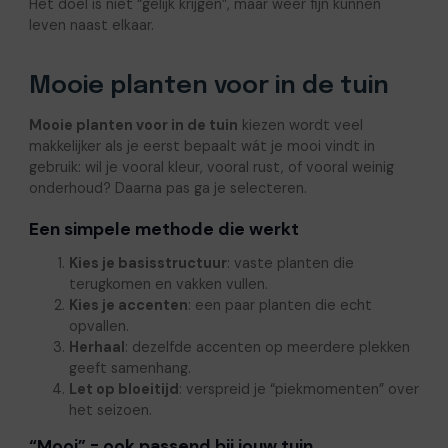
Het doel is niet “gelijk krijgen”, maar weer fijn kunnen
leven naast elkaar.
Mooie planten voor in de tuin
Mooie planten voor in de tuin
kiezen wordt veel
makkelijker als je eerst bepaalt wát je mooi vindt in
gebruik: wil je vooral kleur, vooral rust, of vooral weinig
onderhoud? Daarna pas ga je selecteren.
Een simpele methode die werkt
Kies je basisstructuur
: vaste planten die
terugkomen en vakken vullen.
Kies je accenten
: een paar planten die echt
opvallen.
Herhaal
: dezelfde accenten op meerdere plekken
geeft samenhang.
Let op bloeitijd
: verspreid je “piekmomenten” over
het seizoen.
“Mooi” = ook passend bij jouw tuin