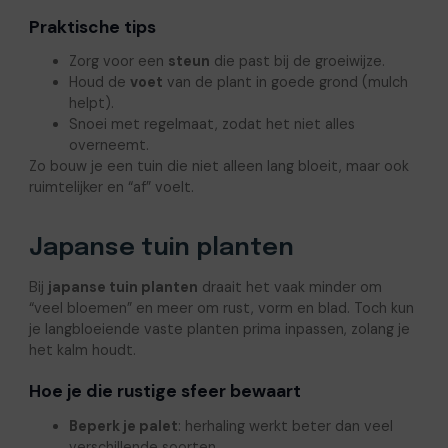
Praktische tips
Zorg voor een
steun
die past bij de groeiwijze.
Houd de
voet
van de plant in goede grond (mulch
helpt).
Snoei met regelmaat, zodat het niet alles
overneemt.
Zo bouw je een tuin die niet alleen lang bloeit, maar ook
ruimtelijker en “af” voelt.
Japanse tuin planten
Bij
japanse tuin planten
draait het vaak minder om
“veel bloemen” en meer om rust, vorm en blad. Toch kun
je langbloeiende vaste planten prima inpassen, zolang je
het kalm houdt.
Hoe je die rustige sfeer bewaart
Beperk je palet
: herhaling werkt beter dan veel
verschillende soorten.