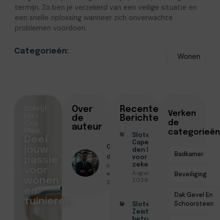
termijn. Zo ben je verzekerd van een veilige situatie en
een snelle oplossing wanneer zich onverwachte
problemen voordoen.
Categorieën:
Wonen
Schrijf
Over
Recente
Verken
Met
de
Berichten
Ons
de
auteur
Mee
categorieën
Slotenmaker
Deel
Capelle aan
Geschreven
jouw
den IJssel
Badkamer
door
voor
passie
Menno Maas
zekerheid
voor
Augustus 3,
● Juni 25,
Beveiliging
wonen
2026
2026
en
Dak Gevel En
tuinieren
Schoorsteen
Slotenmaker
Zeist voor
betrouwbare