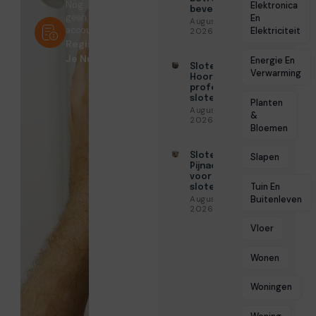
Nog
Elektronica
beveiliging
geen
En
Augustus 3,
account?
Elektriciteit
2026
Registreer
Je Nu!
Energie En
Slotenmaker
Verwarming
Hoorn voor
professionele
slotenservice
Planten
Augustus 3,
&
2026
Bloemen
Slotenmaker
Slapen
Pijnacker
voor snelle
Tuin En
slotenservice
Buitenleven
Augustus 3,
2026
Vloer
Wonen
Woningen