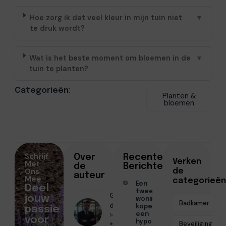
Hoe zorg ik dat veel kleur in mijn tuin niet
▼
te druk wordt?
Wat is het beste moment om bloemen in de
▼
tuin te planten?
Categorieën:
Planten &
bloemen
Schrijf
Over
Recente
Verken
Met
de
Berichten
Ons
de
auteur
Mee
categorieën
Een
Deel
tweede
Geschreven
jouw
woning
Badkamer
door
kopen met
passie
Menno Maas
een
voor
hypotheek
● Januari 15,
Beveiliging