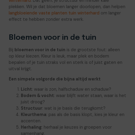
winterhard
. Dat geeft je structuur en minder kale
plekken. Wil je dat bloemen langer doorlopen, dan helpen
langbloeiende vaste planten tuin winterhard
om langer
effect te hebben zonder extra werk.
Bloemen voor in de tuin
Bij
bloemen voor in de tuin
is de grootste fout: alleen
op kleur kiezen. Kleur is leuk, maar plek en bodem
bepalen of je tuin straks vol en sterk is of juist gaten en
uitval krijgt.
Een simpele volgorde die bijna altijd werkt
Licht
: waar is zon, halfschaduw en schaduw?
Bodem & vocht
: waar blijft water staan, waar is het
juist droog?
Structuur
: wat is je basis die terugkomt?
Kleurthema
: pas als de basis klopt, kies je kleur en
accenten.
Herhaling
: herhaal je keuzes in groepen voor
samenhang.