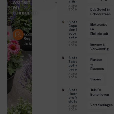
wonen
in Arnhem
2026
Augustus 7,
en
Dak Gevel En
2026
tuinieren
Schoorsteen
Slotenmaker
Nog
Elektronica
Capelle aan
geen
En
den IJssel
account?
Elektriciteit
voor
zekerheid
Registreer
Augustus 3,
Je Nu!
Energie En
2026
Verwarming
Slotenmaker
Planten
Zeist voor
&
betrouwbare
Bloemen
beveiliging
Augustus 3,
2026
Slapen
Tuin En
Slotenmaker
Hoorn voor
Buitenleven
professionele
slotenservice
Verzekeringen
Augustus 3,
2026