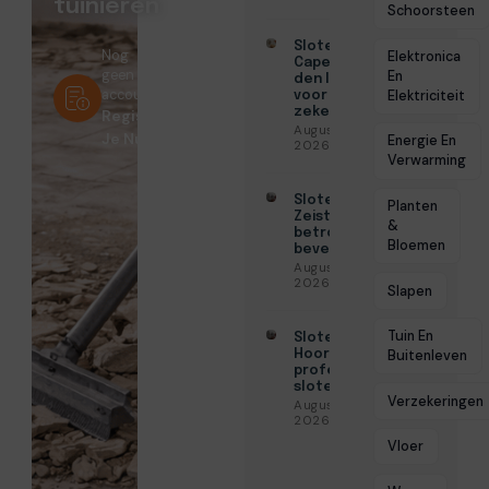
tuinieren
Schoorsteen
Slotenmaker
Nog
Elektronica
Capelle aan
geen
En
den IJssel
account?
Elektriciteit
voor
zekerheid
Registreer
Augustus 3,
Je Nu!
Energie En
2026
Verwarming
Slotenmaker
Planten
Zeist voor
&
betrouwbare
Bloemen
beveiliging
Augustus 3,
2026
Slapen
Tuin En
Slotenmaker
Hoorn voor
Buitenleven
professionele
slotenservice
Verzekeringen
Augustus 3,
2026
Vloer