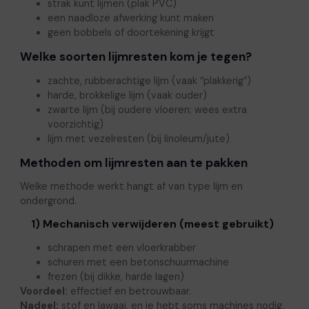
strak kunt lijmen (plak PVC)
een naadloze afwerking kunt maken
geen bobbels of doortekening krijgt
Welke soorten lijmresten kom je tegen?
zachte, rubberachtige lijm (vaak “plakkerig”)
harde, brokkelige lijm (vaak ouder)
zwarte lijm (bij oudere vloeren; wees extra
voorzichtig)
lijm met vezelresten (bij linoleum/jute)
Methoden om lijmresten aan te pakken
Welke methode werkt hangt af van type lijm en
ondergrond.
1) Mechanisch verwijderen (meest gebruikt)
schrapen met een vloerkrabber
schuren met een betonschuurmachine
frezen (bij dikke, harde lagen)
Voordeel:
effectief en betrouwbaar.
Nadeel:
stof en lawaai, en je hebt soms machines nodig.