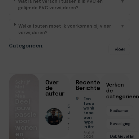
Wat is het verschil tussen klik PVC en
▼
gelijmde PVC verwijderen?
Welke fouten moet ik voorkomen bij vloer
▼
verwijderen?
Categorieën:
vloer
Schrijf
Over
Recente
Verken
Met
de
Berichten
Ons
de
auteur
Mee
categorieën
Een
Deel
tweede
Geschreven
jouw
woning
Badkamer
door
kopen met
passie
Menno Maas
een
voor
hypotheek
● Februari 13,
Beveiliging
wonen
in Arnhem
2026
Augustus 7,
en
Dak Gevel En
2026