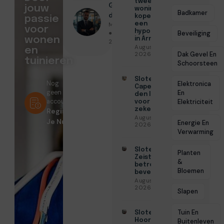
tweede
Geschreven
jouw
woning
Badkamer
door
kopen met
passie
Menno Maas
een
voor
hypotheek
● Juni 25,
Beveiliging
wonen
in Arnhem
2026
Augustus 7,
en
Dak Gevel En
2026
tuinieren
Schoorsteen
Slotenmaker
Nog
Elektronica
Capelle aan
geen
En
den IJssel
account?
Elektriciteit
voor
zekerheid
Registreer
Augustus 3,
Je Nu!
Energie En
2026
Verwarming
Slotenmaker
Planten
Zeist voor
&
betrouwbare
Bloemen
beveiliging
Augustus 3,
2026
Slapen
Tuin En
Slotenmaker
Hoorn voor
Buitenleven