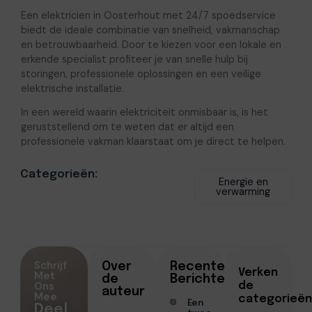
Een elektricien in Oosterhout met 24/7 spoedservice
biedt de ideale combinatie van snelheid, vakmanschap
en betrouwbaarheid. Door te kiezen voor een lokale en
erkende specialist profiteer je van snelle hulp bij
storingen, professionele oplossingen en een veilige
elektrische installatie.
In een wereld waarin elektriciteit onmisbaar is, is het
geruststellend om te weten dat er altijd een
professionele vakman klaarstaat om je direct te helpen.
Categorieën:
Energie en
verwarming
Schrijf
Over
Recente
Verken
Met
de
Berichten
Ons
de
auteur
Mee
categorieën
Een
Deel