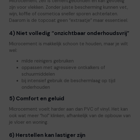
Microcement zelf is cementgebonden en kan gevoelig
zijn voor vlekken. Zonder juiste bescherming kunnen vet,
wijn, koffie of cosmetica sneller sporen achterlaten.
Daarom is de topcoat geen “extraatje” maar essentieel.
4) Niet volledig “onzichtbaar onderhoudsvrij”
Microcement is makkelijk schoon te houden, maar je wilt
wel:
milde reinigers gebruiken
oppassen met agressieve ontkalkers of
schuurmiddelen
bij intensief gebruik de beschermlaag op tijd
onderhouden
5) Comfort en geluid
Microcement voelt harder aan dan PVC of vinyl. Het kan
ook wat meer “hol” klinken, afhankelijk van de opbouw van
je vloer en woning.
6) Herstellen kan lastiger zijn