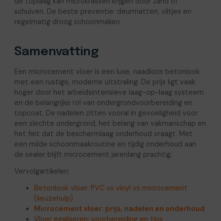
de toplaag kan microkrassen krijgen door zand of
schuiven. De beste preventie: deurmatten, viltjes en
regelmatig droog schoonmaken.
Samenvatting
Een microcement vloer is een luxe, naadloze betonlook
met een rustige, moderne uitstraling. De prijs ligt vaak
hoger door het arbeidsintensieve laag-op-laag systeem
en de belangrijke rol van ondergrondvoorbereiding en
topcoat. De nadelen zitten vooral in gevoeligheid voor
een slechte ondergrond, het belang van vakmanschap en
het feit dat de beschermlaag onderhoud vraagt. Met
een milde schoonmaakroutine en tijdig onderhoud aan
de sealer blijft microcement jarenlang prachtig.
Vervolgartikelen:
Betonlook vloer: PVC vs vinyl vs microcement
(keuzehulp)
Microcement vloer: prijs, nadelen en onderhoud
Vloer egaliseren: voorbereiding en tips