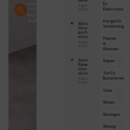
beveiliging
geen
En
Augustus 3,
account?
Elektriciteit
2026
Registreer
Je Nu!
Energie En
Slotenmaker
Verwarming
Hoorn voor
professionele
slotenservice
Planten
Augustus 3,
&
2026
Bloemen
Slotenmaker
Slapen
Pijnacker
voor snelle
Tuin En
slotenservice
Buitenleven
Augustus 3,
2026
Vloer
Wonen
Woningen
Woning