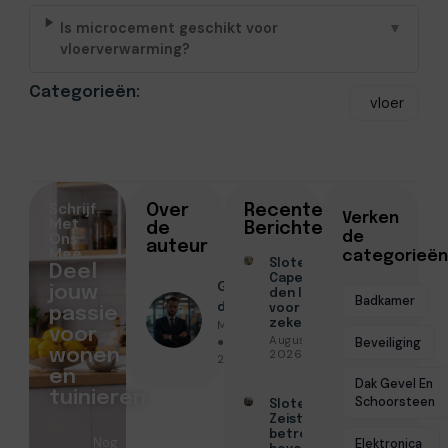
Is microcement geschikt voor
▼
vloerverwarming?
Categorieën:
vloer
Schrijf
Over
Recente
Verken
Met
de
Berichten
Ons
de
auteur
Mee
categorieën
Slotenmaker
Deel
Capelle aan
Geschreven
jouw
den IJssel
Badkamer
door
voor
passie
Menno Maas
zekerheid
voor
Augustus 3,
● Februari 13,
Beveiliging
wonen
2026
2026
en
Dak Gevel En
tuinieren
Schoorsteen
Slotenmaker
Zeist voor
betrouwbare
Nog
Elektronica