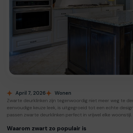
April 7, 2026
Wonen
Zwarte deurklinken zijn tegenwoordig niet meer weg te de
eenvoudige keuze leek, is uitgegroeid tot een echte design
passen zwarte deurklinken perfect in vrijwel elke woonstijl.
Waarom zwart zo populair is