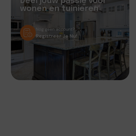
Deel jouw passie voor
wonen en tuinieren
Nog geen account?
Registreer Je Nu!