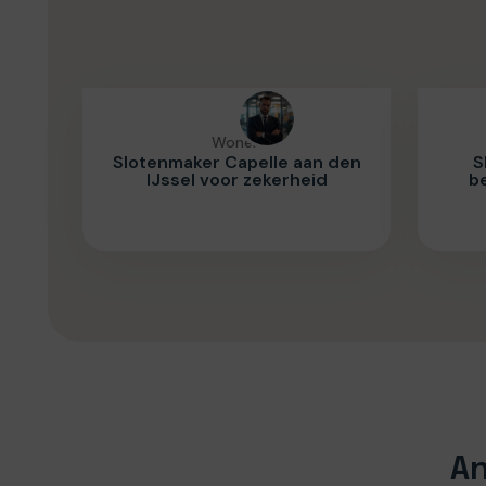
Wonen
Slotenmaker Capelle aan den
S
IJssel voor zekerheid
b
An