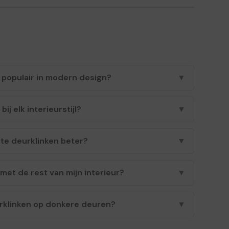
 populair in modern design?
▼
j elk interieurstijl?
▼
rte deurklinken beter?
▼
met de rest van mijn interieur?
▼
urklinken op donkere deuren?
▼