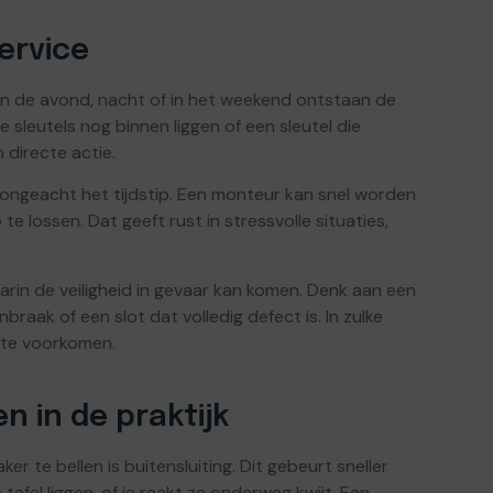
ervice
 in de avond, nacht of in het weekend ontstaan de
e sleutels nog binnen liggen of een sleutel die
 directe actie.
r, ongeacht het tijdstip. Een monteur kan snel worden
 lossen. Dat geeft rust in stressvolle situaties,
waarin de veiligheid in gevaar kan komen. Denk aan een
raak of een slot dat volledig defect is. In zulke
’s te voorkomen.
 in de praktijk
te bellen is buitensluiting. Dit gebeurt sneller
 tafel liggen, of je raakt ze onderweg kwijt. Een