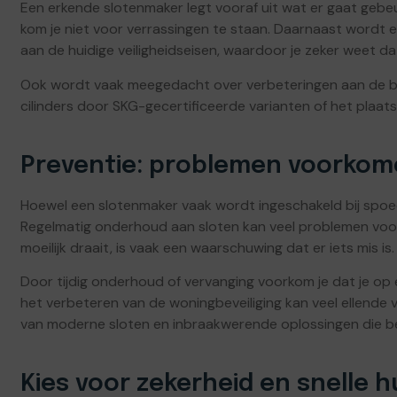
Een erkende slotenmaker legt vooraf uit wat er gaat gebe
kom je niet voor verrassingen te staan. Daarnaast wordt e
aan de huidige veiligheidseisen, waardoor je zeker weet d
Ook wordt vaak meegedacht over verbeteringen aan de be
cilinders door SKG-gecertificeerde varianten of het plaat
Preventie: problemen voorkome
Hoewel een slotenmaker vaak wordt ingeschakeld bij spoed,
Regelmatig onderhoud aan sloten kan veel problemen voork
moeilijk draait, is vaak een waarschuwing dat er iets mis is.
Door tijdig onderhoud of vervanging voorkom je dat je op
het verbeteren van de woningbeveiliging kan veel ellend
van moderne sloten en inbraakwerende oplossingen die be
Kies voor zekerheid en snelle h