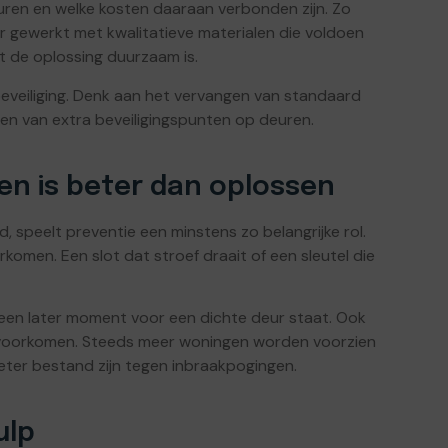
uren en welke kosten daaraan verbonden zijn. Zo
r gewerkt met kwalitatieve materialen die voldoen
at de oplossing duurzaam is.
veiliging. Denk aan het vervangen van standaard
sen van extra beveiligingspunten op deuren.
n is beter dan oplossen
 speelt preventie een minstens zo belangrijke rol.
omen. Een slot dat stroef draait of een sleutel die
 een later moment voor een dichte deur staat. Ook
e voorkomen. Steeds meer woningen worden voorzien
ter bestand zijn tegen inbraakpogingen.
ulp