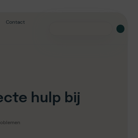
Contact
cte hulp bij
problemen