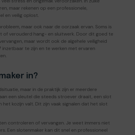
n veel stress en ongemak veroorzaken. In zulke
ceren, maar rekenen op een professionele,
 en veilig oplost.
e probleem, maar ook naar de oorzaak ervan. Soms is
ot of verouderd hang- en sluitwerk. Door dit goed te
vervangen, maar wordt ook de algehele veiligheid
 inzetbaar te zijn en te werken met ervaren
ken.
maker in?
tuatie, maar in de praktijk zijn er meerdere
n een sleutel die steeds stroever draait, een slot
het kozijn valt. Dit zijn vaak signalen dat het slot
aten controleren of vervangen. Je weet immers niet
rs. Een slotenmaker kan dit snel en professioneel