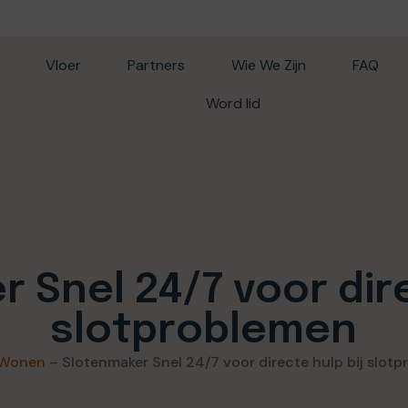
Vloer
Partners
Wie We Zijn
FAQ
Word lid
 Snel 24/7 voor dire
slotproblemen
Wonen
–
Slotenmaker Snel 24/7 voor directe hulp bij slot