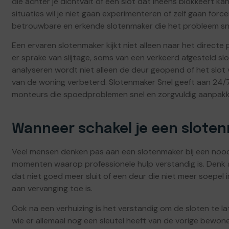
die achter je dichtvalt of een slot dat ineens blokkeert ka
situaties wil je niet gaan experimenteren of zelf gaan for
betrouwbare en erkende slotenmaker die het probleem snel
Een ervaren slotenmaker kijkt niet alleen naar het direct
er sprake van slijtage, soms van een verkeerd afgesteld sl
analyseren wordt niet alleen de deur geopend of het slot 
van de woning verbeterd. Slotenmaker Snel geeft aan 24/7
monteurs die spoedproblemen snel en zorgvuldig aanpak
Wanneer schakel je een sloten
Veel mensen denken pas aan een slotenmaker bij een noodsi
momenten waarop professionele hulp verstandig is. Denk aa
dat niet goed meer sluit of een deur die niet meer soepel in 
aan vervanging toe is.
Ook na een verhuizing is het verstandig om de sloten te l
wie er allemaal nog een sleutel heeft van de vorige bewone