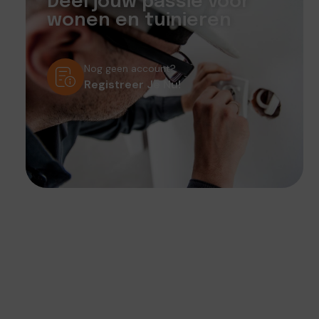
Deel jouw passie voor
wonen en tuinieren
Nog geen account?
Registreer Je Nu!