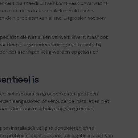
nkast die steeds uitvalt komt vaak onverwacht.
en elektricien in te schakelen. Elektrische
en klein probleem kan al snel uitgroeien tot een
ecialist die niet alleen vakwerk levert, maar ook
naar deskundige ondersteuning kan terecht bij
oor dat storingen veilig worden opgelost en
entieel is
cten, schakelaars en groepenkasten gaat een
den aangesloten of verouderde installaties niet
staan. Denk aan overbelasting van groepen,
 om installaties veilig te controleren en te
ecte probleem, maar ook naar de algehele staat van