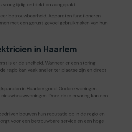
o’s vroegtijdig ontdekt en aangepakt.
 meer betrouwbaarheid. Apparaten functioneren
nnen met een gerust gevoel gebruikmaken van hun
ektricien in Haarlem
erst is er de snelheid. Wanneer er een storing
e regio kan vaak sneller ter plaatse zijn en direct
rijfspanden in Haarlem goed. Oudere woningen
e nieuwbouwwoningen. Door deze ervaring kan een
 bedrijven bouwen hun reputatie op in de regio en
 zorgt voor een betrouwbare service en een hoge