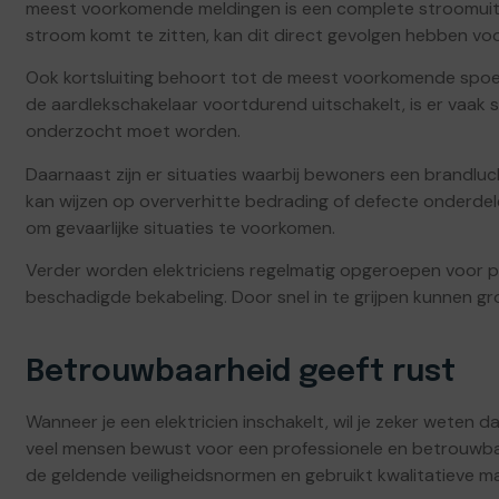
meest voorkomende meldingen is een complete stroomuitv
stroom komt te zitten, kan dit direct gevolgen hebben voo
Ook kortsluiting behoort tot de meest voorkomende spo
de aardlekschakelaar voortdurend uitschakelt, is er vaak
onderzocht moet worden.
Daarnaast zijn er situaties waarbij bewoners een brandluc
kan wijzen op oververhitte bedrading of defecte onderdelen.
om gevaarlijke situaties te voorkomen.
Verder worden elektriciens regelmatig opgeroepen voor 
beschadigde bekabeling. Door snel in te grijpen kunnen 
Betrouwbaarheid geeft rust
Wanneer je een elektricien inschakelt, wil je zeker weten
veel mensen bewust voor een professionele en betrouwbar
de geldende veiligheidsnormen en gebruikt kwalitatieve ma