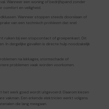
al. Wanneer een woning of bedrijfspand zonder
r comfort en veiligheid.
edklussen. Wanneer stoppen steeds doorslaan of
 sprake van een technisch probleem dat snel
ht ruiken bij een stopcontact of groepenkast. Dit
 In dergelijke gevallen is directe hulp noodzakelijk
problemen na lekkages, stormschade of
grotere problemen vaak worden voorkomen.
 dat het werk goed wordt uitgevoerd. Daarom kiezen
e vakman. Een erkende elektricien werkt volgens
terialen die lang meegaan.