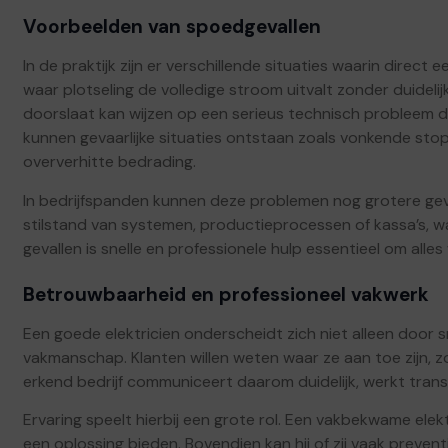
Voorbeelden van spoedgevallen
In de praktijk zijn er verschillende situaties waarin direct
waar plotseling de volledige stroom uitvalt zonder duidel
doorslaat kan wijzen op een serieus technisch probleem
kunnen gevaarlijke situaties ontstaan zoals vonkende stopc
oververhitte bedrading.
In bedrijfspanden kunnen deze problemen nog grotere gev
stilstand van systemen, productieprocessen of kassa’s, wa
gevallen is snelle en professionele hulp essentieel om alles 
Betrouwbaarheid en professioneel vakwerk
Een goede elektricien onderscheidt zich niet alleen door
vakmanschap. Klanten willen weten waar ze aan toe zijn, z
erkend bedrijf communiceert daarom duidelijk, werkt trans
Ervaring speelt hierbij een grote rol. Een vakbekwame elekt
een oplossing bieden. Bovendien kan hij of zij vaak preve