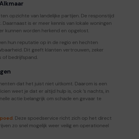
 Alkmaar
 ten opzichte van landelijke partijen. De responstijd
t. Daarnaast is er meer kennis van lokale woningen
ler kunnen worden herkend en opgelost.
uwen hun reputatie op in de regio en hechten
aarheid. Dit geeft klanten vertrouwen, zeker
s of bedrijfspand.
ngen
ten dat het juist niet uitkomt. Daarom is een
n weet je dat er altijd hulp is, ook ’s nachts, in
snelle actie belangrijk om schade en gevaar te
 spoed
. Deze spoedservice richt zich op het direct
ven zo snel mogelijk weer veilig en operationeel