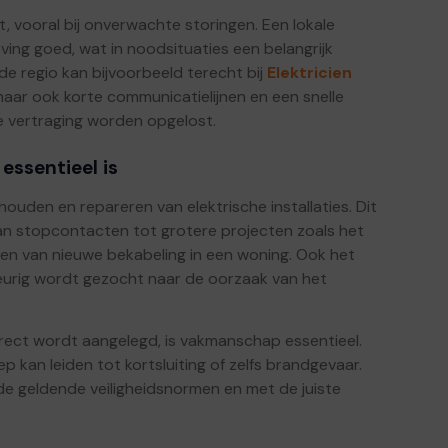
t, vooral bij onverwachte storingen. Een lokale
eving goed, wat in noodsituaties een belangrijk
 de regio kan bijvoorbeeld terecht bij
Elektricien
, maar ook korte communicatielijnen en een snelle
e vertraging worden opgelost.
essentieel is
houden en repareren van elektrische installaties. Dit
an stopcontacten tot grotere projecten zoals het
n van nieuwe bekabeling in een woning. Ook het
keurig wordt gezocht naar de oorzaak van het
orrect wordt aangelegd, is vakmanschap essentieel.
 kan leiden tot kortsluiting of zelfs brandgevaar.
 de geldende veiligheidsnormen en met de juiste