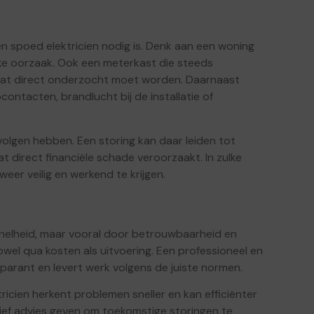
 een spoed elektricien nodig is. Denk aan een woning
ijke oorzaak. Ook een meterkast die steeds
 dat direct onderzocht moet worden. Daarnaast
ontacten, brandlucht bij de installatie of
olgen hebben. Een storing kan daar leiden tot
t direct financiële schade veroorzaakt. In zulke
weer veilig en werkend te krijgen.
 snelheid, maar vooral door betrouwbaarheid en
owel qua kosten als uitvoering. Een professioneel en
parant en levert werk volgens de juiste normen.
ricien herkent problemen sneller en kan efficiënter
ntief advies geven om toekomstige storingen te