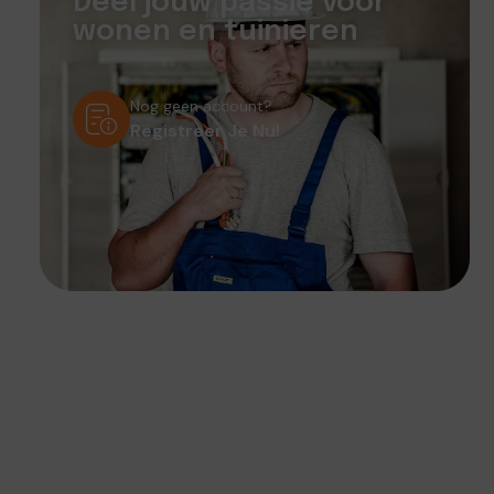
Deel jouw passie voor
wonen en tuinieren
Nog geen account?
Registreer Je Nu!