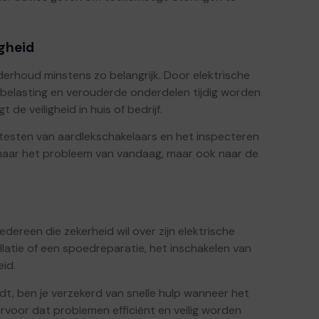
gheid
erhoud minstens zo belangrijk. Door elektrische
verbelasting en verouderde onderdelen tijdig worden
de veiligheid in huis of bedrijf.
 testen van aardlekschakelaars en het inspecteren
en naar het probleem van vandaag, maar ook naar de
edereen die zekerheid wil over zijn elektrische
llatie of een spoedreparatie, het inschakelen van
eid.
dt, ben je verzekerd van snelle hulp wanneer het
ervoor dat problemen efficiënt en veilig worden