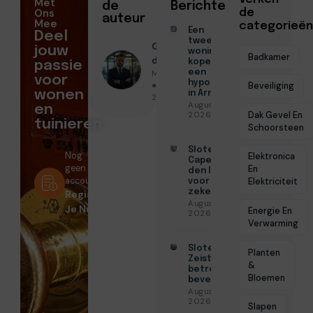
Met
de
Berichten
Ons
de
auteur
Mee
categorieën
Een
Deel
tweede
Geschreven
jouw
woning
Badkamer
door
kopen met
passie
Menno Maas
een
voor
hypotheek
● Juni 4,
Beveiliging
wonen
in Arnhem
2026
Augustus 7,
en
Dak Gevel En
2026
tuinieren
Schoorsteen
Slotenmaker
Nog
Elektronica
Capelle aan
geen
En
den IJssel
account?
Elektriciteit
voor
zekerheid
Registreer
Augustus 3,
Je Nu!
Energie En
2026
Verwarming
Slotenmaker
Planten
Zeist voor
&
betrouwbare
Bloemen
beveiliging
Augustus 3,
2026
Slapen