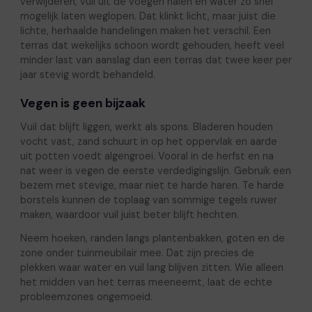
verwijderen, vuil uit de voegen halen en water zo snel
mogelijk laten weglopen. Dat klinkt licht, maar juist die
lichte, herhaalde handelingen maken het verschil. Een
terras dat wekelijks schoon wordt gehouden, heeft veel
minder last van aanslag dan een terras dat twee keer per
jaar stevig wordt behandeld.
Vegen is geen bijzaak
Vuil dat blijft liggen, werkt als spons. Bladeren houden
vocht vast, zand schuurt in op het oppervlak en aarde
uit potten voedt algengroei. Vooral in de herfst en na
nat weer is vegen de eerste verdedigingslijn. Gebruik een
bezem met stevige, maar niet te harde haren. Te harde
borstels kunnen de toplaag van sommige tegels ruwer
maken, waardoor vuil juist beter blijft hechten.
Neem hoeken, randen langs plantenbakken, goten en de
zone onder tuinmeubilair mee. Dat zijn precies de
plekken waar water en vuil lang blijven zitten. Wie alleen
het midden van het terras meeneemt, laat de echte
probleemzones ongemoeid.