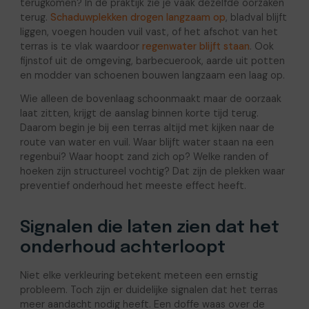
terugkomen? In de praktijk zie je vaak dezelfde oorzaken
terug.
Schaduwplekken drogen langzaam op
, bladval blijft
liggen, voegen houden vuil vast, of het afschot van het
terras is te vlak waardoor
regenwater blijft staan
. Ook
fijnstof uit de omgeving, barbecuerook, aarde uit potten
en modder van schoenen bouwen langzaam een laag op.
Wie alleen de bovenlaag schoonmaakt maar de oorzaak
laat zitten, krijgt de aanslag binnen korte tijd terug.
Daarom begin je bij een terras altijd met kijken naar de
route van water en vuil. Waar blijft water staan na een
regenbui? Waar hoopt zand zich op? Welke randen of
hoeken zijn structureel vochtig? Dat zijn de plekken waar
preventief onderhoud het meeste effect heeft.
Signalen die laten zien dat het
onderhoud achterloopt
Niet elke verkleuring betekent meteen een ernstig
probleem. Toch zijn er duidelijke signalen dat het terras
meer aandacht nodig heeft. Een doffe waas over de