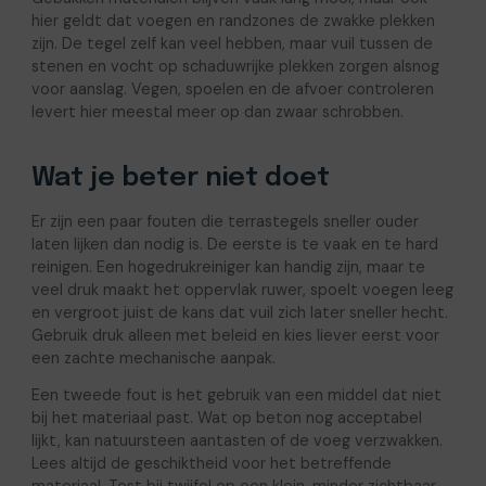
hier geldt dat voegen en randzones de zwakke plekken
zijn. De tegel zelf kan veel hebben, maar vuil tussen de
stenen en vocht op schaduwrijke plekken zorgen alsnog
voor aanslag. Vegen, spoelen en de afvoer controleren
levert hier meestal meer op dan zwaar schrobben.
Wat je beter niet doet
Er zijn een paar fouten die terrastegels sneller ouder
laten lijken dan nodig is. De eerste is te vaak en te hard
reinigen. Een hogedrukreiniger kan handig zijn, maar te
veel druk maakt het oppervlak ruwer, spoelt voegen leeg
en vergroot juist de kans dat vuil zich later sneller hecht.
Gebruik druk alleen met beleid en kies liever eerst voor
een zachte mechanische aanpak.
Een tweede fout is het gebruik van een middel dat niet
bij het materiaal past. Wat op beton nog acceptabel
lijkt, kan natuursteen aantasten of de voeg verzwakken.
Lees altijd de geschiktheid voor het betreffende
materiaal. Test bij twijfel op een klein, minder zichtbaar