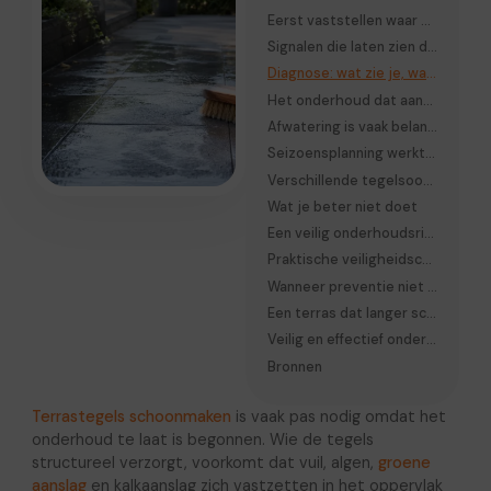
Eerst vaststellen waar de aanslag vandaan komt
Signalen die laten zien dat het onderhoud achterloopt
Diagnose: wat zie je, wat betekent het, wat pak je aan
Het onderhoud dat aanslag echt voorkomt
Afwatering is vaak belangrijker dan schoonmaak
Seizoensplanning werkt beter dan een losse schoonmaakbeurt
Verschillende tegelsoorten vragen een andere aanpak
Wat je beter niet doet
Een veilig onderhoudsritme voor een Nederlands terras
Praktische veiligheidscontrole vóór je gaat reinigen
Wanneer preventie niet meer genoeg is
Een terras dat langer schoon blijft, begint bij de ondergrond
Veilig en effectief onderhoud in één blik
Bronnen
Terrastegels schoonmaken
is vaak pas nodig omdat het
onderhoud te laat is begonnen. Wie de tegels
structureel verzorgt, voorkomt dat vuil, algen,
groene
aanslag
en kalkaanslag zich vastzetten in het oppervlak