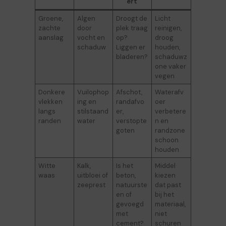
ert
Groene,
Algen
Droogt de
Licht
zachte
door
plek traag
reinigen,
aanslag
vocht en
op?
droog
schaduw
Liggen er
houden,
bladeren?
schaduwz
one vaker
vegen
Donkere
Vuilophop
Afschot,
Waterafv
vlekken
ing en
randafvo
oer
langs
stilstaand
er,
verbetere
randen
water
verstopte
n en
goten
randzone
schoon
houden
Witte
Kalk,
Is het
Middel
waas
uitbloei of
beton,
kiezen
zeeprest
natuurste
dat past
en of
bij het
gevoegd
materiaal,
met
niet
cement?
schuren