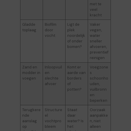
met te
veel
kracht
Gladde
Biofilm
Ligt de
Vaker
toplaag
door
plek
vegen,
vocht
noordelijk
water
of onder
sneller
bomen?
afvoeren,
preventief
reinigen
Zand en
Inloopvuil
Komt er
Voegzone
modder in
en
aarde van
s
voegen
slechte
borders
schoonho
afvoer
of
uden,
potten?
vuilbronn
en
beperken
Terugkere
Structure
Staat
Oorzaak
nde
el
daar
aanpakke
aanslag
vochtpro
water? Is
n, niet
op
bleem
het
alleen