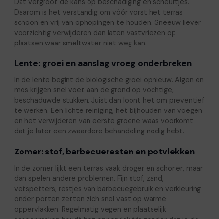
Dat vergroot de kans op beschadiging en scheurtjes.
Daarom is het verstandig om vóór vorst het terras
schoon en vrij van ophopingen te houden. Sneeuw liever
voorzichtig verwijderen dan laten vastvriezen op
plaatsen waar smeltwater niet weg kan.
Lente: groei en aanslag vroeg onderbreken
In de lente begint de biologische groei opnieuw. Algen en
mos krijgen snel voet aan de grond op vochtige,
beschaduwde stukken. Juist dan loont het om preventief
te werken. Een lichte reiniging, het bijhouden van voegen
en het verwijderen van eerste groene waas voorkomt
dat je later een zwaardere behandeling nodig hebt.
Zomer: stof, barbecueresten en potvlekken
In de zomer lijkt een terras vaak droger en schoner, maar
dan spelen andere problemen. Fijn stof, zand,
vetspetters, restjes van barbecuegebruik en verkleuring
onder potten zetten zich snel vast op warme
oppervlakken. Regelmatig vegen en plaatselijk