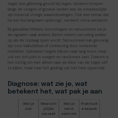
tegel, een glibberig gevoel bij regen, donkere strepen
langs de voegen of groene randen aan de schaduwzijde
zijn meestal vroege waarschuwingen. Ook een terras dat
na een bui langzaam opdroogt, verdient extra aandacht.
Bij gebakken klinkers, betontegels en natuursteen zie je
de signalen vaak anders. Beton neemt vervuiling sneller
op als de toplaag open wordt. Natuursteen kan gevoelig
zijn voor kalkuitbloei of verkleuring door verkeerde
middelen. Gebakken tegels blijven vaak lang mooi, maar
vuil zet zich juist in voegen en randzones vast. Daarom is
het nuttig om niet alleen naar de kleur van de tegel zelf
te kijken, maar naar het gedrag van het hele oppervlak.
Diagnose: wat zie je, wat
betekent het, wat pak je aan
Wat je
Waarschi
Wat je
Praktisch
ziet
jnlijke
eerst
e aanpak
oorzaak
controle