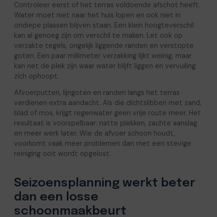
Controleer eerst of het terras voldoende afschot heeft.
Water moet niet naar het huis lopen en ook niet in
ondiepe plassen blijven staan. Een klein hoogteverschil
kan al genoeg zijn om verschil te maken. Let ook op
verzakte tegels, ongelijk liggende randen en verstopte
goten. Een paar millimeter verzakking lijkt weinig, maar
kan net de plek zijn waar water blijft liggen en vervuiling
zich ophoopt.
Afvoerputten, lijngoten en randen langs het terras
verdienen extra aandacht. Als die dichtslibben met zand,
blad of mos, krijgt regenwater geen vrije route meer. Het
resultaat is voorspelbaar: natte plekken, zachte aanslag
en meer werk later. Wie de afvoer schoon houdt,
voorkomt vaak meer problemen dan met een stevige
reiniging ooit wordt opgelost.
Seizoensplanning werkt beter
dan een losse
schoonmaakbeurt