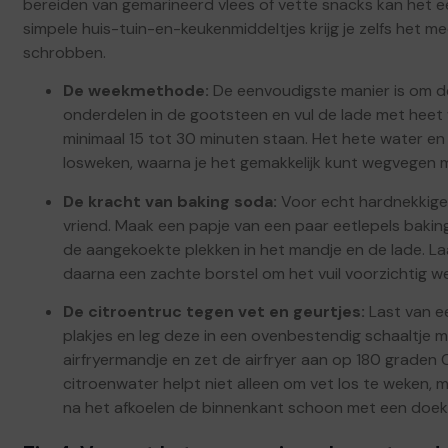
bereiden van gemarineerd vlees of vette snacks kan het e
simpele huis-tuin-en-keukenmiddeltjes krijg je zelfs het 
schrobben.
De weekmethode:
De eenvoudigste manier is om de
onderdelen in de gootsteen en vul de lade met heet 
minimaal 15 tot 30 minuten staan. Het hete water en
losweken, waarna je het gemakkelijk kunt wegvegen 
De kracht van baking soda:
Voor echt hardnekkige 
vriend. Maak een papje van een paar eetlepels baking
de aangekoekte plekken in het mandje en de lade. Laa
daarna een zachte borstel om het vuil voorzichtig we
De citroentruc tegen vet en geurtjes:
Last van ee
plakjes en leg deze in een ovenbestendig schaaltje me
airfryermandje en zet de airfryer aan op 180 graden
citroenwater helpt niet alleen om vet los te weken,
na het afkoelen de binnenkant schoon met een doek