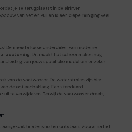
dat je ze terugplaatst in de airfryer.
bouw van vet en vuil en is een diepe reiniging veel
ws! De meeste losse onderdelen van moderne
erbestendig
. Dit maakt het schoonmaken nog
handleiding van jouw specifieke model om er zeker
rek van de vaatwasser. De waterstralen zijn hier
r van de antiaanbaklaag. Een standaard
il te verwijderen. Terwijl de vaatwasser draait,
en
, aangekoekte etensresten ontstaan. Vooral na het