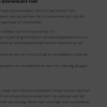
 binnenkant niet
e lade schoonmaakt. Het vet kan echter ook
ant van de airfryer. Het is essentieel om ook dit
e geurtjes te voorkomen.
e stekker uit het stopcontact is.
 kop, zodat je goed bij het verwarmingselement kunt.
 beetje mild afwasmiddel om het element en de
borstel om het voorzichtig te verwijderen. Gebruik
resten te verwijderen en laat het volledig drogen
it, maar een schone buitenkant zorgt ervoor dat het
tof en vetspetters kunnen zich na verloop van tijd
 heel eenvoudig. Neem een vochtige microvezeldoek