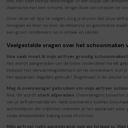
met een klein beetje allesreiniger of een sopje van afwas
daarna na met een schone, droge doek om strepen te vo
Door deze vijf tips te volgen, zorg je ervoor dat jouw airfr
meegaat en keer op keer de lekkerste en gezondste maaltijde
een groot rendement op in smaak en plezier.
Veelgestelde vragen over het schoonmaken va
Hoe vaak moet ik mijn airfryer grondig schoonmaken
Het wordt aangeraden om de losse onderdelen na elk gebru
inclusief het verwarmingselement en de binnenkant, kun je
het apparaat dagelijks gebruikt. Regelmaat is de sleutel t
Mag ik ovenreiniger gebruiken om mijn airfryer scho
Nee, dit wordt
sterk afgeraden
. Ovenreinigers bevatten 
van je airfryermandje en -lade permanent kunnen beschad
achterblijven die vrijkomen wanneer je het apparaat weer
zoals afwasmiddel, baking soda of citroen.
Mijn airfryer ruikt aangebrand, ook als hij leeg is. Wat