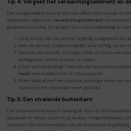
Tip 4: Vergeet het verwarmingselement en de
Een veelgemaakte fout is dat men alleen het mandje en d
opspatten tegen het
verwarmingselement
en de binnenk
gedeelte periodiek te reinigen om rookontwikkeling en nar
Zorg ervoor dat de airfryer volledig is afgekoeld en d
Keer de airfryer (indien mogelijk) voorzichtig op zijn
Gebruik een
zachte, vochtige doek
of spons met een
omliggende ruimte schoon te vegen.
Is het vuil hardnekkig? Gebruik dan een zachte afwas
nooit
een staalborstel of schuurspons!
Neem alles af met een schone, vochtige doek om zeep
voordat je het apparaat weer gebruikt.
Tip 5: Een stralende buitenkant
Een schone binnenkant is belangrijk voor de functionalite
apparaat er netjes uitziet in je keuken. Vingerafdrukken, s
ophopen. Het schoonmaken van de buitenkant is gelukkig