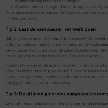
antiaanbaklaag kunnen beschadigen.
Spoel de onderdelen goed af en droog ze volledig voor
Door deze simpele routine aan te houden, voorkom je de op
minder vaak nodig.
Tip 2: Laat de vaatwasser het werk doen
Heb je geen zin om met de hand af te wassen? Goed nieu
airfryers, zoals het mandje en de binnenpan, zijn
vaatwass
eenvoudiger. Controleer voor de zekerheid altijd even de 
van te zijn dat de onderdelen in de vaatwasser mogen.
Plaats het mandje en de lade bij voorkeur in het bovenste 
vaak iets minder krachtig, wat beter is voor de levensduu
vaatwasprogramma is meestal voldoende om al het vet en vu
heb jij je handen vrij voor andere dingen.
Tip 3: De ultieme gids voor aangekoekte rest
Zelfs met regelmatig schoonmaken, kunnen er hardnekkige