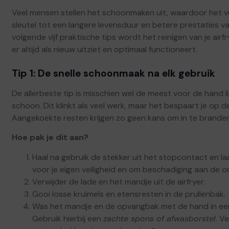
Veel mensen stellen het schoonmaken uit, waardoor het vu
sleutel tot een langere levensduur en betere prestaties v
volgende vijf praktische tips wordt het reinigen van je airfr
er altijd als nieuw uitziet en optimaal functioneert.
Tip 1: De snelle schoonmaak na elk gebruik
De allerbeste tip is misschien wel de meest voor de hand l
schoon. Dit klinkt als veel werk, maar het bespaart je op de
Aangekoekte resten krijgen zo geen kans om in te brande
Hoe pak je dit aan?
Haal na gebruik de stekker uit het stopcontact en laat
voor je eigen veiligheid en om beschadiging aan de 
Verwijder de lade en het mandje uit de airfryer.
Gooi losse kruimels en etensresten in de prullenbak.
Was het mandje en de opvangbak met de hand in een
Gebruik hierbij een
zachte spons of afwasborstel
. V