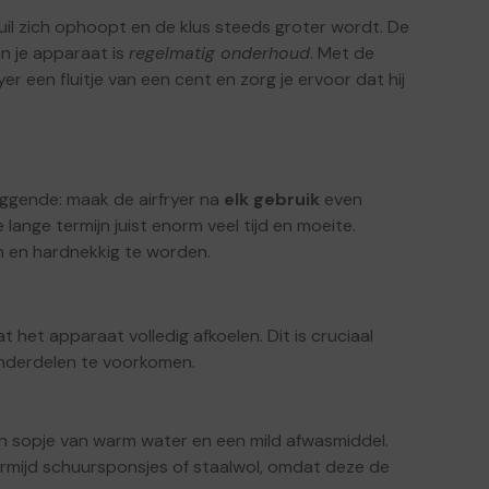
il zich ophoopt en de klus steeds groter wordt. De
an je apparaat is
regelmatig onderhoud
. Met de
yer een fluitje van een cent en zorg je ervoor dat hij
iggende: maak de airfryer na
elk gebruik
even
 lange termijn juist enorm veel tijd en moeite.
n en hardnekkig te worden.
 het apparaat volledig afkoelen. Dit is cruciaal
onderdelen te voorkomen.
 sopje van warm water en een mild afwasmiddel.
ermijd schuursponsjes of staalwol, omdat deze de