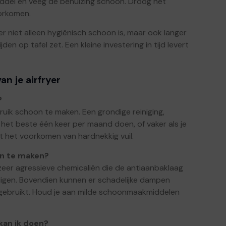
middel en veeg de behuizing schoon. Droog het
orkomen.
yer niet alleen hygiënisch schoon is, maar ook langer
n op tafel zet. Een kleine investering in tijd levert
n je airfryer
?
ik schoon te maken. Een grondige reiniging,
 het beste één keer per maand doen, of vaker als je
ot het voorkomen van hardnekkig vuil.
on te maken?
zeer agressieve chemicaliën die de antiaanbaklaag
igen. Bovendien kunnen er schadelijke dampen
 gebruikt. Houd je aan milde schoonmaakmiddelen
 kan ik doen?