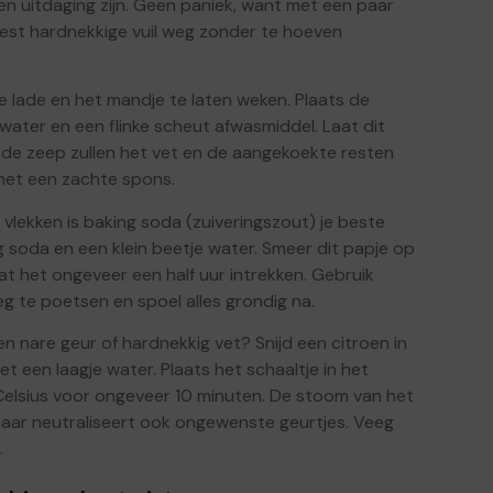
en uitdaging zijn. Geen paniek, want met een paar
meest hardnekkige vuil weg zonder te hoeven
 lade en het mandje te laten weken. Plaats de
water en een flinke scheut afwasmiddel. Laat dit
 de zeep zullen het vet en de aangekoekte resten
met een zachte spons.
vlekken is baking soda (zuiveringszout) je beste
 soda en een klein beetje water. Smeer dit papje op
t het ongeveer een half uur intrekken. Gebruik
g te poetsen en spoel alles grondig na.
n nare geur of hardnekkig vet? Snijd een citroen in
t een laagje water. Plaats het schaaltje in het
 Celsius voor ongeveer 10 minuten. De stoom van het
 maar neutraliseert ook ongewenste geurtjes. Veeg
.