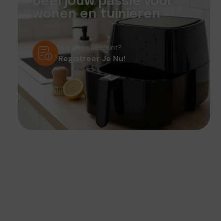
Deel jouw passie voor
wonen en tuinieren
Nog geen account?
Registreer Je Nu!