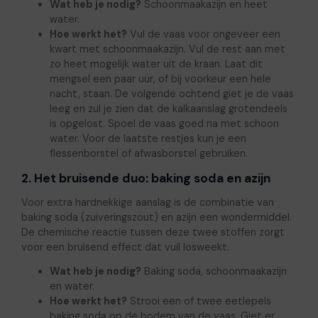
Wat heb je nodig?
Schoonmaakazijn en heet
water.
Hoe werkt het?
Vul de vaas voor ongeveer een
kwart met schoonmaakazijn. Vul de rest aan met
zo heet mogelijk water uit de kraan. Laat dit
mengsel een paar uur, of bij voorkeur een hele
nacht, staan. De volgende ochtend giet je de vaas
leeg en zul je zien dat de kalkaanslag grotendeels
is opgelost. Spoel de vaas goed na met schoon
water. Voor de laatste restjes kun je een
flessenborstel of afwasborstel gebruiken.
2. Het bruisende duo: baking soda en azijn
Voor extra hardnekkige aanslag is de combinatie van
baking soda (zuiveringszout) en azijn een wondermiddel.
De chemische reactie tussen deze twee stoffen zorgt
voor een bruisend effect dat vuil losweekt.
Wat heb je nodig?
Baking soda, schoonmaakazijn
en water.
Hoe werkt het?
Strooi een of twee eetlepels
baking soda op de bodem van de vaas. Giet er