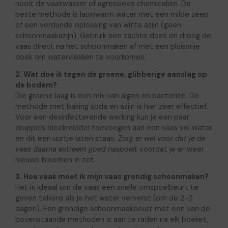
nooit de vaatwasser of agressieve chemicaliën. De
beste methode is lauwwarm water met een milde zeep
of een verdunde oplossing van witte azijn (geen
schoonmaakazijn). Gebruik een zachte doek en droog de
vaas direct na het schoonmaken af met een pluisvrije
doek om watervlekken te voorkomen.
2. Wat doe ik tegen de groene, glibberige aanslag op
de bodem?
Die groene laag is een mix van algen en bacteriën. De
methode met baking soda en azijn is hier zeer effectief.
Voor een desinfecterende werking kun je een paar
druppels bleekmiddel toevoegen aan een vaas vol water
en dit een uurtje laten staan.
Zorg er wel voor dat je de
vaas daarna extreem goed naspoelt
voordat je er weer
nieuwe bloemen in zet.
3. Hoe vaak moet ik mijn vaas grondig schoonmaken?
Het is ideaal om de vaas een snelle omspoelbeurt te
geven telkens als je het water ververst (om de 2-3
dagen). Een grondige schoonmaakbeurt met een van de
bovenstaande methoden is aan te raden na elk boeket,