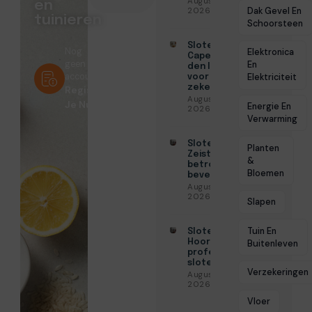
Augustus 7,
en
Dak Gevel En
2026
tuinieren
Schoorsteen
Slotenmaker
Nog
Elektronica
Capelle aan
geen
En
den IJssel
account?
Elektriciteit
voor
zekerheid
Registreer
Augustus 3,
Je Nu!
Energie En
2026
Verwarming
Slotenmaker
Planten
Zeist voor
&
betrouwbare
Bloemen
beveiliging
Augustus 3,
2026
Slapen
Tuin En
Slotenmaker
Hoorn voor
Buitenleven
professionele
slotenservice
Verzekeringen
Augustus 3,
2026
Vloer