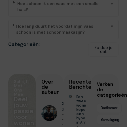
Hoe schoon ik een vaas met een smalle
▼
hals?
Hoe lang duurt het voordat mijn vaas
▼
schoon is met schoonmaakazijn?
Categorieën:
Zo doe je
dat
Schrijf
Over
Recente
Verken
Met
de
Berichten
Ons
de
auteur
Mee
categorieën
Een
Deel
tweede
Geschreven
jouw
woning
Badkamer
door
kopen met
passie
Menno Maas
een
voor
hypotheek
● December
Beveiliging
wonen
in Arnhem
27, 2025