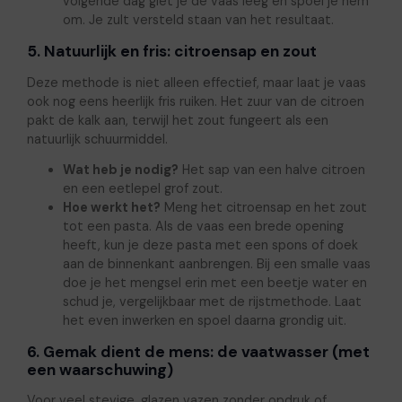
volgende dag giet je de vaas leeg en spoel je hem
om. Je zult versteld staan van het resultaat.
5. Natuurlijk en fris: citroensap en zout
Deze methode is niet alleen effectief, maar laat je vaas
ook nog eens heerlijk fris ruiken. Het zuur van de citroen
pakt de kalk aan, terwijl het zout fungeert als een
natuurlijk schuurmiddel.
Wat heb je nodig?
Het sap van een halve citroen
en een eetlepel grof zout.
Hoe werkt het?
Meng het citroensap en het zout
tot een pasta. Als de vaas een brede opening
heeft, kun je deze pasta met een spons of doek
aan de binnenkant aanbrengen. Bij een smalle vaas
doe je het mengsel erin met een beetje water en
schud je, vergelijkbaar met de rijstmethode. Laat
het even inwerken en spoel daarna grondig uit.
6. Gemak dient de mens: de vaatwasser (met
een waarschuwing)
Voor veel stevige, glazen vazen zonder opdruk of