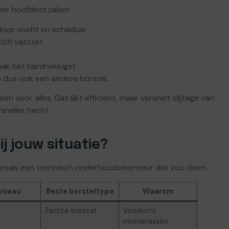
k vier hoofdoorzaken:
 door vocht en schaduw
zich vastzet
ak het hardnekkigst
n dus ook een andere borstel.
voor alles. Dat lijkt efficiënt, maar versnelt slijtage van
sneller hecht.
j jouw situatie?
n zoals een technisch onderhoudsmonteur dat zou doen.
niveau
Beste borsteltype
Waarom
Zachte borstel
Voorkomt
microkrassen