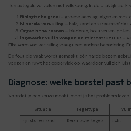
Terrastegels vervuilen niet willekeurig. In de praktijk zie i
Biologische groei
– groene aanslag, algen en mos
Minerale vervuiling
– kalk, zand en straatstof dat 
Organische resten
– bladeren, houtresten, pollen
Ingewerkt vuil in voegen en microstructuur
– va
Elke vorm van vervuiling vraagt een andere benadering. E
De fout die vaak wordt gemaakt: één harde bezem gebruiken 
voegen en ruwt het oppervlak op, waardoor vuil zich juist 
Diagnose: welke borstel past bi
Voordat je een keuze maakt, moet je het probleem leze
Situatie
Tegeltype
Vuil
Fijn stof en zand
Keramische tegels
Licht