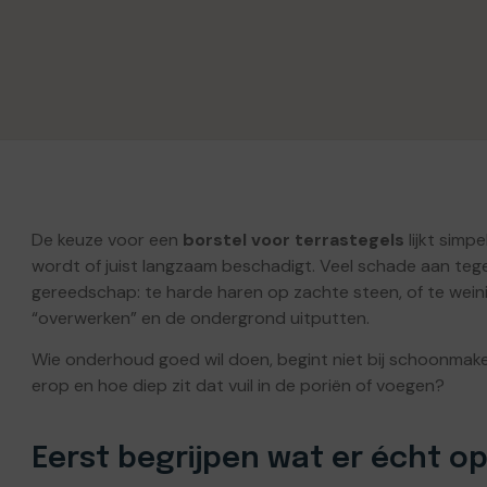
De keuze voor een
borstel voor terrastegels
lijkt simp
wordt of juist langzaam beschadigt. Veel schade aan tegel
gereedschap: te harde haren op zachte steen, of te wei
“overwerken” en de ondergrond uitputten.
Wie onderhoud goed wil doen, begint niet bij schoonmaken, 
erop en hoe diep zit dat vuil in de poriën of voegen?
Eerst begrijpen wat er écht op