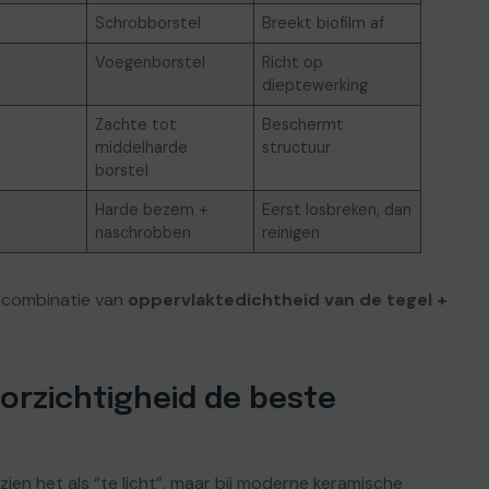
Schrobborstel
Breekt biofilm af
Voegenborstel
Richt op
dieptewerking
Zachte tot
Beschermt
middelharde
structuur
borstel
Harde bezem +
Eerst losbreken, dan
naschrobben
reinigen
de combinatie van
oppervlaktedichtheid van de tegel +
orzichtigheid de beste
en het als “te licht”, maar bij moderne keramische