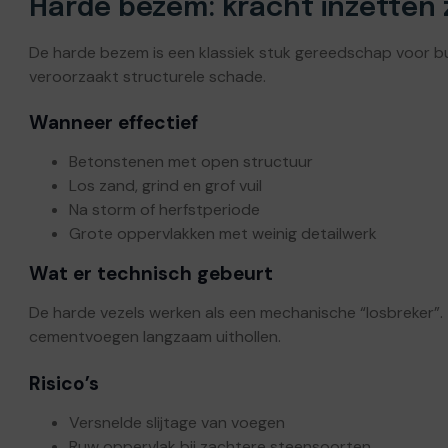
Harde bezem: kracht inzetten 
De harde bezem is een klassiek stuk gereedschap voor bui
veroorzaakt structurele schade.
Wanneer effectief
Betonstenen met open structuur
Los zand, grind en grof vuil
Na storm of herfstperiode
Grote oppervlakken met weinig detailwerk
Wat er technisch gebeurt
De harde vezels werken als een mechanische “losbreker”.
cementvoegen langzaam uithollen.
Risico’s
Versnelde slijtage van voegen
Ruw oppervlak bij zachtere steensoorten