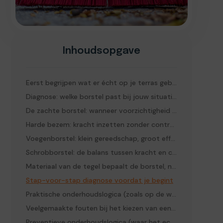
Inhoudsopgave
Eerst begrijpen wat er écht op je terras gebeurt
Diagnose: welke borstel past bij jouw situatie?
De zachte borstel: wanneer voorzichtigheid de beste techniek is
Harde bezem: kracht inzetten zonder controle te verliezen
Voegenborstel: klein gereedschap, groot effect
Schrobborstel: de balans tussen kracht en controle
Materiaal van de tegel bepaalt de borstel, niet andersom
Stap-voor-stap diagnose voordat je begint
Praktische onderhoudslogica (zoals op de werkvloer)
Veelgemaakte fouten bij het kiezen van een borstel voor terrastegels
Preventieve onderhoudslogica (waar het echt om draait)