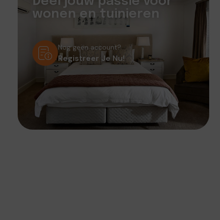
Deel jouw passie voor
wonen en tuinieren
Nog geen account?
Registreer Je Nu!