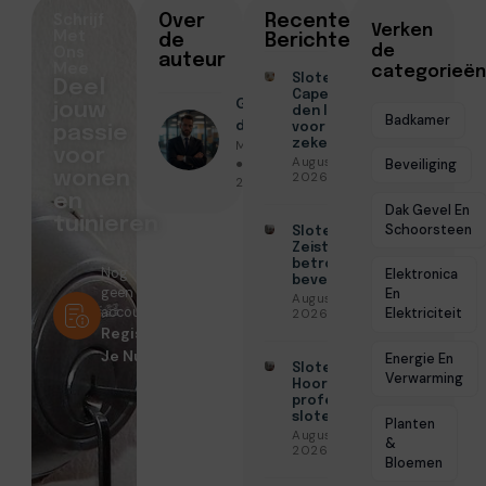
Schrijf
Over
Recente
Verken
Met
de
Berichten
Ons
de
auteur
Mee
categorieën
Slotenmaker
Deel
Capelle aan
Geschreven
jouw
den IJssel
Badkamer
door
voor
passie
Menno Maas
zekerheid
voor
Augustus 3,
● Juni 25,
Beveiliging
wonen
2026
2026
en
Dak Gevel En
tuinieren
Schoorsteen
Slotenmaker
Zeist voor
betrouwbare
Nog
Elektronica
beveiliging
geen
En
Augustus 3,
account?
Elektriciteit
2026
Registreer
Je Nu!
Energie En
Slotenmaker
Verwarming
Hoorn voor
professionele
slotenservice
Planten
Augustus 3,
&
2026
Bloemen