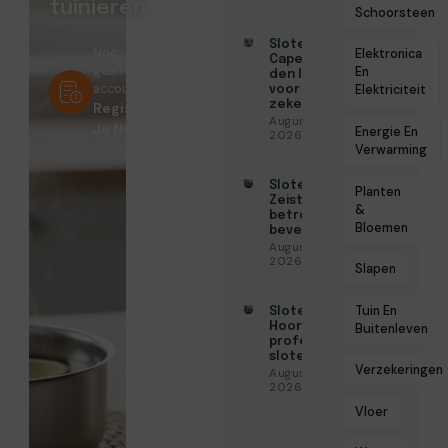
tuinieren
Schoorsteen
Slotenmaker
Nog
Elektronica
Capelle aan
geen
En
den IJssel
account?
Elektriciteit
voor
zekerheid
Registreer
Augustus 3,
Je Nu!
Energie En
2026
Verwarming
Slotenmaker
Planten
Zeist voor
&
betrouwbare
Bloemen
beveiliging
Augustus 3,
2026
Slapen
Tuin En
Slotenmaker
Hoorn voor
Buitenleven
professionele
slotenservice
Verzekeringen
Augustus 3,
2026
Vloer