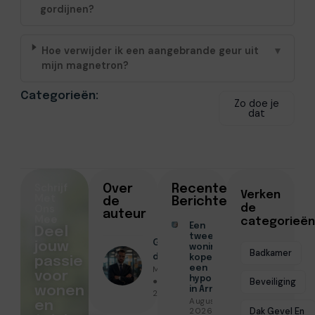
gordijnen?
Hoe verwijder ik een aangebrande geur uit
▼
mijn magnetron?
Categorieën:
Zo doe je
dat
Schrijf
Over
Recente
Verken
Met
de
Berichten
Ons
de
auteur
Mee
categorieën
Een
Deel
tweede
Geschreven
jouw
woning
Badkamer
door
kopen met
passie
Menno Maas
een
voor
hypotheek
● September
Beveiliging
wonen
in Arnhem
23, 2025
Augustus 7,
en
Dak Gevel En
2026