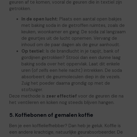
geuren af te komen, vooral de geuren die in textiel zijn
getrokken.
In de open lucht:
Plaats een aantal open bakjes
met baking soda in de getroffen ruimtes, zoals de
keuken, woonkamer en gang. De soda zal langzaam
de geurtjes uit de lucht opnemen. Vervang de
inhoud om de paar dagen als de geur aanhoudt.
Op textiel:
Is de brandlucht in je tapijt, bank of
gordijnen getrokken? Strooi dan een dunne laag
baking soda over het oppervlak. Laat dit enkele
uren (of zelfs een hele nacht) intrekken. De soda
absorbeert de geurmoleculen diep in de vezels.
Zuig het poeder daarna grondig op met de
stofzuiger.
Deze methode is
zeer effectief
voor de geuren die na
het ventileren en koken nog steeds blijven hangen.
5. Koffiebonen of gemalen koffie
Ben je een koffieliefhebber? Dan heb je geluk. Koffie is
een andere krachtige, natuurlijke geurabsorbeerder. De