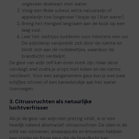
ongeveer driekwart met water.
Voeg een flinke scheut witte natuurazijn of
appelazijn toe (ongeveer 1 kopje op 1 liter water).
Breng het mengsel langzaam aan de kook op een
laag vuur.
Laat het zachtjes sudderen voor minstens een uur.
De azijndamp verspreidt zich door de ruimte en
bindt zich aan de rookdeeltjes, waardoor de
brandlucht verdwijnt.
De geur van azijn zelf kan even sterk zijn, maar deze
vervliegt snel zodra je stopt met koken en de ruimte
ventileert. Voor een aangenamere geur kun je een paar
schijfjes citroen of een kaneelstokje aan het water
toevoegen.
3. Citrusvruchten als natuurlijke
luchtverfrisser
Als je de geur van azijn niet prettig vindt, is er een
heerlijk ruikend alternatief: citrusvruchten. De oliën in de
schil van citroenen, sinaasappels en limoenen hebben
een sterke en frisse geur die de brandlucht kan