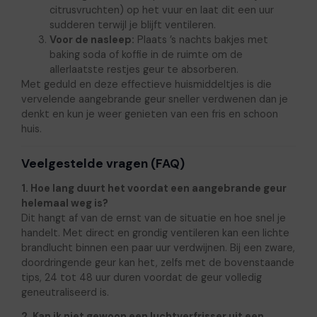
citrusvruchten) op het vuur en laat dit een uur
sudderen terwijl je blijft ventileren.
Voor de nasleep:
Plaats ’s nachts bakjes met
baking soda of koffie in de ruimte om de
allerlaatste restjes geur te absorberen.
Met geduld en deze effectieve huismiddeltjes is die
vervelende aangebrande geur sneller verdwenen dan je
denkt en kun je weer genieten van een fris en schoon
huis.
Veelgestelde vragen (FAQ)
1. Hoe lang duurt het voordat een aangebrande geur
helemaal weg is?
Dit hangt af van de ernst van de situatie en hoe snel je
handelt. Met direct en grondig ventileren kan een lichte
brandlucht binnen een paar uur verdwijnen. Bij een zware,
doordringende geur kan het, zelfs met de bovenstaande
tips, 24 tot 48 uur duren voordat de geur volledig
geneutraliseerd is.
2. Kan ik niet gewoon een luchtverfrisser uit een