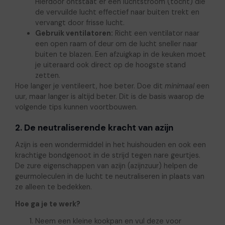
Hierdoor ontstaat er een luchtstroom (tocht) die
de vervuilde lucht effectief naar buiten trekt en
vervangt door frisse lucht.
Gebruik ventilatoren:
Richt een ventilator naar
een open raam of deur om de lucht sneller naar
buiten te blazen. Een afzuigkap in de keuken moet
je uiteraard ook direct op de hoogste stand
zetten.
Hoe langer je ventileert, hoe beter. Doe dit
minimaal
een
uur, maar langer is altijd beter. Dit is de basis waarop de
volgende tips kunnen voortbouwen.
2. De neutraliserende kracht van azijn
Azijn is een wondermiddel in het huishouden en ook een
krachtige bondgenoot in de strijd tegen nare geurtjes.
De zure eigenschappen van azijn (azijnzuur) helpen de
geurmoleculen in de lucht te neutraliseren in plaats van
ze alleen te bedekken.
Hoe ga je te werk?
Neem een kleine kookpan en vul deze voor