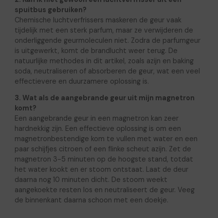
spuitbus gebruiken?
Chemische luchtverfrissers maskeren de geur vaak
tijdelijk met een sterk parfum, maar ze verwijderen de
onderliggende geurmoleculen niet. Zodra de parfumgeur
is uitgewerkt, komt de brandlucht weer terug. De
natuurlijke methodes in dit artikel, zoals azijn en baking
soda, neutraliseren of absorberen de geur, wat een veel
effectievere en duurzamere oplossing is.
3. Wat als de aangebrande geur uit mijn magnetron
komt?
Een aangebrande geur in een magnetron kan zeer
hardnekkig zijn. Een effectieve oplossing is om een
magnetronbestendige kom te vullen met water en een
paar schijfjes citroen of een flinke scheut azijn. Zet de
magnetron 3-5 minuten op de hoogste stand, totdat
het water kookt en er stoom ontstaat. Laat de deur
daarna nog 10 minuten dicht. De stoom weekt
aangekoekte resten los en neutraliseert de geur. Veeg
de binnenkant daarna schoon met een doekje.