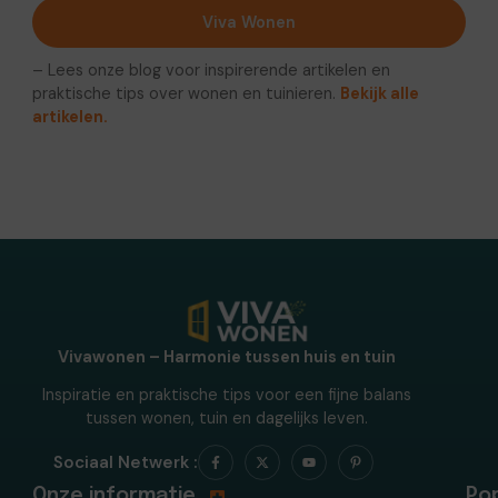
Viva Wonen
– Lees onze blog voor inspirerende artikelen en
praktische tips over wonen en tuinieren.
Bekijk alle
artikelen.
Vivawonen – Harmonie tussen huis en tuin
Inspiratie en praktische tips voor een fijne balans
tussen wonen, tuin en dagelijks leven.
Sociaal Netwerk :
Onze informatie
Pop