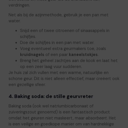
verdringen.
Net als bij de azijnmethode, gebruik je een pan met
water.
Snijd een of twee citroenen of sinaasappels in
schijfjes.
Doe de schijfjes in een pan met water.
Voeg eventueel extra geurmakers toe, zoals
kruidnagels
of een paar
kaneelstokjes
.
Breng het geheel zachtjes aan de kook en laat het
op een zeer laag vuur sudderen.
Je huis zal zich vullen met een warme, natuurlijke en
schone geur. Dit is niet alleen effectief, maar creëert ook
een gezellige sfeer.
4. Baking soda: de stille geurvreter
Baking soda (ook wel natriumbicarbonaat of
zuiveringszout genoemd) is een fantastisch product
omdat het geuren niet maskeert, maar
absorbeert
. Het
is een veilige en goedkope manier om van hardnekkige