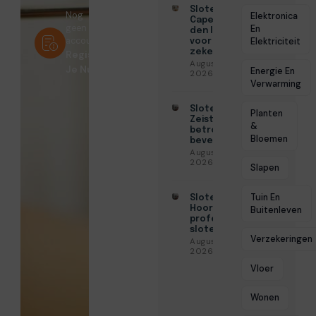
Slotenmaker
Nog
Elektronica
Capelle aan
geen
En
den IJssel
account?
Elektriciteit
voor
zekerheid
Registreer
Augustus 3,
Je Nu!
Energie En
2026
Verwarming
Slotenmaker
Planten
Zeist voor
&
betrouwbare
Bloemen
beveiliging
Augustus 3,
2026
Slapen
Tuin En
Slotenmaker
Hoorn voor
Buitenleven
professionele
slotenservice
Verzekeringen
Augustus 3,
2026
Vloer
Wonen