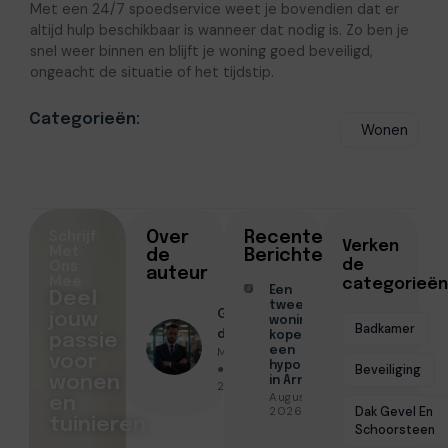
Met een 24/7 spoedservice weet je bovendien dat er
altijd hulp beschikbaar is wanneer dat nodig is. Zo ben je
snel weer binnen en blijft je woning goed beveiligd,
ongeacht de situatie of het tijdstip.
Categorieën:
Wonen
Schrijf
Over
Recente
Verken
Met
de
Berichten
Ons
de
auteur
Mee
categorieën
Een
Deel
tweede
Geschreven
jouw
woning
Badkamer
door
kopen met
passie
Menno Maas
een
voor
hypotheek
● Juni 30,
Beveiliging
wonen
in Arnhem
2026
Augustus 7,
en
Dak Gevel En
2026
tuinieren
Schoorsteen