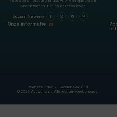
Inspiratie en praktische tips voor een fijne balans
tussen wonen, tuin en dagelijks leven.
Sociaal Netwerk :
Onze informatie
Pop
art
Website Index
Cookiebeleid (EU)
© 2026 Vivawonen.nl. Alle rechten voorbehouden.