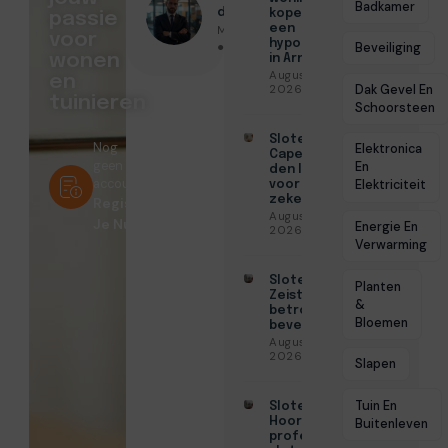
Badkamer
door
kopen met
passie
Menno Maas
een
voor
hypotheek
● Juni 1, 2026
Beveiliging
wonen
in Arnhem
Augustus 7,
en
Dak Gevel En
2026
tuinieren
Schoorsteen
Slotenmaker
Nog
Elektronica
Capelle aan
geen
En
den IJssel
account?
Elektriciteit
voor
zekerheid
Registreer
Augustus 3,
Je Nu!
Energie En
2026
Verwarming
Slotenmaker
Planten
Zeist voor
&
betrouwbare
Bloemen
beveiliging
Augustus 3,
2026
Slapen
Tuin En
Slotenmaker
Hoorn voor
Buitenleven
professionele