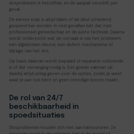
slotprobleem is hetzelfde, en de aanpak verschilt per
geval.
De eerste stap is altijd kijken of de deur schadevrij
geopend kan worden. In veel gevallen lukt dat met
professioneel gereedschap en de juiste techniek. Daarna
wordt onderzocht wat de oorzaak is van het probleem:
een afgebroken sleutel, een defect mechanisme of
slijtage van het slot.
Op basis daarvan wordt bepaald of reparatie voldoende
is of dat vervanging nodig is. Een goede vakman zal
daarbij altijd uitleg geven over de opties, zodat je weet
waar je aan toe bent en geen onnodige kosten maakt.
De rol van 24/7
beschikbaarheid in
spoedsituaties
Slotproblemen houden zich niet aan kantooruren. Ze
ontstaan vroeg in de ochtend, laat in de avond of