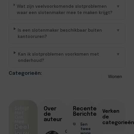
Wat zijn veelvoorkomende slotproblemen
▼
waar een slotenmaker mee te maken krijgt?
Is een slotenmaker beschikbaar buiten
▼
kantooruren?
Kan ik slotproblemen voorkomen met
▼
onderhoud?
Categorieën:
Wonen
Schrijf
Over
Recente
Verken
Met
de
Berichten
Ons
de
auteur
Mee
categorieën
Een
Deel
tweede
Geschreven
jouw
woning