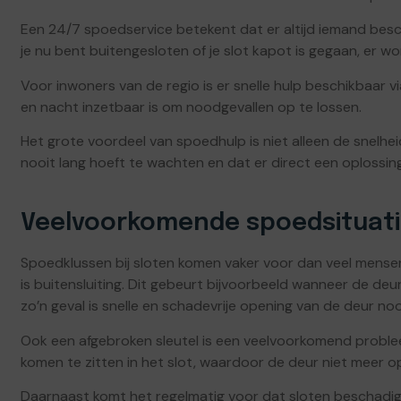
Een 24/7 spoedservice betekent dat er altijd iemand beschi
je nu bent buitengesloten of je slot kapot is gegaan, er w
Voor inwoners van de regio is er snelle hulp beschikbaar v
en nacht inzetbaar is om noodgevallen op te lossen.
Het grote voordeel van spoedhulp is niet alleen de snelhei
nooit lang hoeft te wachten en dat er direct een oplossin
Veelvoorkomende spoedsituat
Spoedklussen bij sloten komen vaker voor dan veel mens
is buitensluiting. Dit gebeurt bijvoorbeeld wanneer de deur 
zo’n geval is snelle en schadevrije opening van de deur noo
Ook een afgebroken sleutel is een veelvoorkomend probleem
komen te zitten in het slot, waardoor de deur niet meer o
Daarnaast komt het regelmatig voor dat sloten beschadigd 