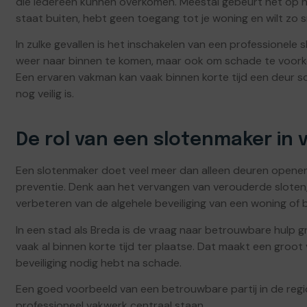
die iedereen kunnen overkomen. Meestal gebeurt het op he
staat buiten, hebt geen toegang tot je woning en wilt zo s
In zulke gevallen is het inschakelen van een professionele
weer naar binnen te komen, maar ook om schade te voorko
Een ervaren vakman kan vaak binnen korte tijd een deur s
nog veilig is.
De rol van een slotenmaker in v
Een slotenmaker doet veel meer dan alleen deuren openen. 
preventie. Denk aan het vervangen van verouderde sloten,
verbeteren van de algehele beveiliging van een woning of 
In een stad als Breda is de vraag naar betrouwbare hulp gro
vaak al binnen korte tijd ter plaatse. Dat maakt een groot
beveiliging nodig hebt na schade.
Een goed voorbeeld van een betrouwbare partij in de regi
professioneel vakwerk centraal staan.