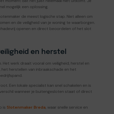
t moment dat het juist helemaal niet uitkomt. Je
nel mogelijk een oplossing.
 slotenmaker de meest logische stap. Niet alleen om
men en de veiligheid van je woning te waarborgen.
chadevrij openen en direct beoordelen of het slot
eiligheid en herstel
Het werk draait vooral om veiligheid, herstel en
 het herstellen van inbraakschade en het
bedrijfspand.
ot. Een lokale specialist kan snel schakelen en is
 verschil wanneer je buitengesloten staat of direct
o is
Slotenmaker Breda
, waar snelle service en