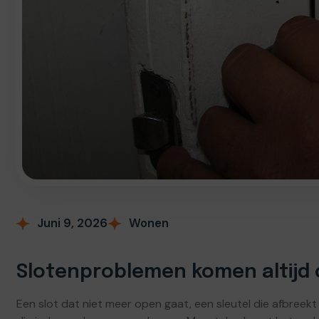
Juni 9, 2026
Wonen
Slotenproblemen komen altijd
Een slot dat niet meer open gaat, een sleutel die afbreekt o