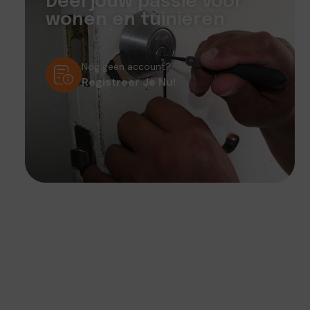
Deel jouw passie voor
wonen en tuinieren
Nog geen account?
Registreer Je Nu!