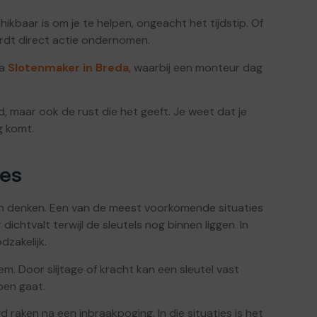
kbaar is om je te helpen, ongeacht het tijdstip. Of
ordt direct actie ondernomen.
ia
Slotenmaker in Breda
,
waarbij een monteur dag
d, maar ook de rust die het geeft. Je weet dat je
g komt.
ies
en denken. Een van de meest voorkomende situaties
dichtvalt terwijl de sleutels nog binnen liggen. In
dzakelijk.
. Door slijtage of kracht kan een sleutel vast
pen gaat.
raken na een inbraakpoging. In die situaties is het