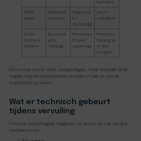
herhalen
Witte
Kalk/cem
Oppervla
Zacht
waas
entsluier
k +
ontkalken
microlaag
Ruwe
Beschadi
Permanen
Preventie
donkere
gde
t ruwer
belangrijk
plekken
toplaag
oppervlak
er dan
reinigen
Deze stap wordt vaak overgeslagen, maar bepaalt of je
tegels nog hersteld kunnen worden of dat je vooral
stabilisatie uitvoert.
Wat er technisch gebeurt
tijdens vervuiling
Poreuze betontegels reageren op water en vuil via drie
mechanismen:
Absorptie