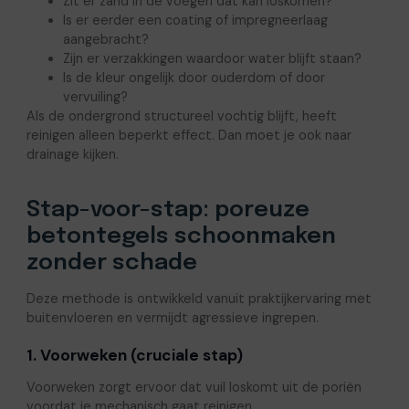
Zit er zand in de voegen dat kan loskomen?
Is er eerder een coating of impregneerlaag
aangebracht?
Zijn er verzakkingen waardoor water blijft staan?
Is de kleur ongelijk door ouderdom of door
vervuiling?
Als de ondergrond structureel vochtig blijft, heeft
reinigen alleen beperkt effect. Dan moet je ook naar
drainage kijken.
Stap-voor-stap: poreuze
betontegels schoonmaken
zonder schade
Deze methode is ontwikkeld vanuit praktijkervaring met
buitenvloeren en vermijdt agressieve ingrepen.
1. Voorweken (cruciale stap)
Voorweken zorgt ervoor dat vuil loskomt uit de poriën
voordat je mechanisch gaat reinigen.