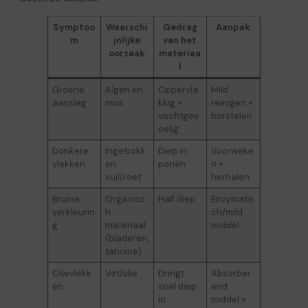
Symptoo
Waarschi
Gedrag
Aanpak
m
jnlijke
van het
oorzaak
materiaa
l
Groene
Algen en
Oppervla
Mild
aanslag
mos
kkig +
reinigen +
vochtgev
borstelen
oelig
Donkere
Ingetrokk
Diep in
Voorweke
vlekken
en
poriën
n +
vuil/roet
herhalen
Bruine
Organisc
Half diep
Enzymatis
verkleurin
h
ch/mild
g
materiaal
middel
(bladeren,
tannine)
Olievlekk
Vet/olie
Dringt
Absorber
en
snel diep
end
in
middel +