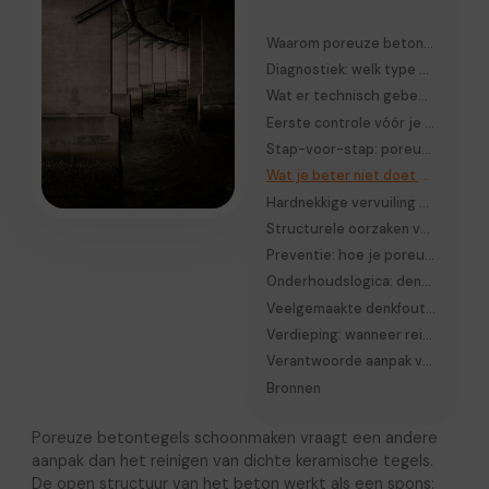
Waarom poreuze betontegels zo snel vervuilen
Diagnostiek: welk type vervuiling heb je echt?
Wat er technisch gebeurt tijdens vervuiling
Eerste controle vóór je begint met reinigen
Stap-voor-stap: poreuze betontegels schoonmaken zonder schade
Wat je beter niet doet bij poreuze betontegels
Hardnekkige vervuiling per type benadering
Structurele oorzaken van terugkerende vervuiling
Preventie: hoe je poreuze betontegels langer schoon houdt
Onderhoudslogica: denken in cycli, niet in één schoonmaakmoment
Veelgemaakte denkfout: “hoe harder, hoe schoner”
Verdieping: wanneer reinigen niet meer genoeg is
Verantwoorde aanpak voor langdurig resultaat
Bronnen
Poreuze betontegels schoonmaken vraagt een andere
aanpak dan het reinigen van dichte keramische tegels.
De open structuur van het beton werkt als een spons: