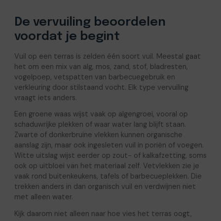
De vervuiling beoordelen
voordat je begint
Vuil op een terras is zelden één soort vuil. Meestal gaat
het om een mix van alg, mos, zand, stof, bladresten,
vogelpoep, vetspatten van barbecuegebruik en
verkleuring door stilstaand vocht. Elk type vervuiling
vraagt iets anders.
Een groene waas wijst vaak op algengroei, vooral op
schaduwrijke plekken of waar water lang blijft staan.
Zwarte of donkerbruine vlekken kunnen organische
aanslag zijn, maar ook ingesleten vuil in poriën of voegen.
Witte uitslag wijst eerder op zout- of kalkafzetting, soms
ook op uitbloei van het materiaal zelf. Vetvlekken zie je
vaak rond buitenkeukens, tafels of barbecueplekken. Die
trekken anders in dan organisch vuil en verdwijnen niet
met alleen water.
Kijk daarom niet alleen naar hoe vies het terras oogt,