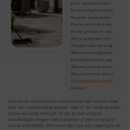
Eerst vaststellen wat voor terras je hebt
De vervuiling beoordelen voordat je begint
Meubels, losse spullen en kwetsbare delen weghalen
Planten en borders beschermen
Afvoer, gootjes en naden vrijmaken
Wat je nodig hebt vóór je begint
Checklist vóór de reiniging
Weersomstandigheden en timing maken verschil
Een klein proefstuk zegt vaak meer dan een grote schoonmaak
Wanneer je beter eerst iets herstelt dan schoonmaakt
Wat je beter niet doet tijdens de voorbereiding
Voorbereiden is eigenlijk al de halve schoonmaak
Bronnen
Een terras voorbereiden schoonmaken lijkt simpel, maar
juist die voorbereiding bepaalt vaak of de reiniging straks
netjes en veilig verloopt, of dat je met strepen,
beschadigde voegen, natte planten of een verstopte
afvoer achterblijft. Wie eerst kijkt naar het tegeltype, de