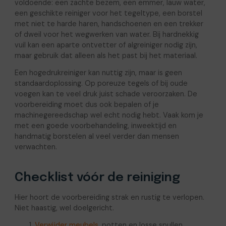
voldoende: een zachte bezem, een emmer, lauw water,
een geschikte reiniger voor het tegeltype, een borstel
met niet te harde haren, handschoenen en een trekker
of dweil voor het wegwerken van water. Bij hardnekkig
vuil kan een aparte ontvetter of algreiniger nodig zijn,
maar gebruik dat alleen als het past bij het materiaal.
Een hogedrukreiniger kan nuttig zijn, maar is geen
standaardoplossing. Op poreuze tegels of bij oude
voegen kan te veel druk juist schade veroorzaken. De
voorbereiding moet dus ook bepalen of je
machinegereedschap wel echt nodig hebt. Vaak kom je
met een goede voorbehandeling, inweektijd en
handmatig borstelen al veel verder dan mensen
verwachten.
Checklist vóór de reiniging
Hier hoort de voorbereiding strak en rustig te verlopen.
Niet haastig, wel doelgericht.
Verwijder meubels,
potten en losse spullen.