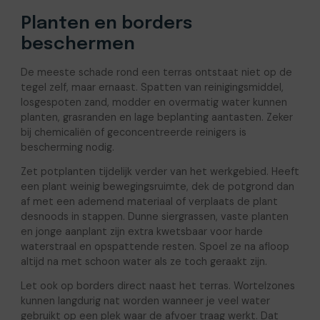
Planten en borders
beschermen
De meeste schade rond een terras ontstaat niet op de
tegel zelf, maar ernaast. Spatten van reinigingsmiddel,
losgespoten zand, modder en overmatig water kunnen
planten, grasranden en lage beplanting aantasten. Zeker
bij chemicaliën of geconcentreerde reinigers is
bescherming nodig.
Zet potplanten tijdelijk verder van het werkgebied. Heeft
een plant weinig bewegingsruimte, dek de potgrond dan
af met een ademend materiaal of verplaats de plant
desnoods in stappen. Dunne siergrassen, vaste planten
en jonge aanplant zijn extra kwetsbaar voor harde
waterstraal en opspattende resten. Spoel ze na afloop
altijd na met schoon water als ze toch geraakt zijn.
Let ook op borders direct naast het terras. Wortelzones
kunnen langdurig nat worden wanneer je veel water
gebruikt op een plek waar de afvoer traag werkt. Dat