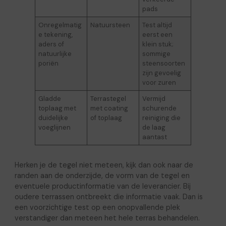
pads
Onregelmatig
Natuursteen
Test altijd
e tekening,
eerst een
aders of
klein stuk;
natuurlijke
sommige
poriën
steensoorten
zijn gevoelig
voor zuren
Gladde
Terrastegel
Vermijd
toplaag met
met coating
schurende
duidelijke
of toplaag
reiniging die
voeglijnen
de laag
aantast
Herken je de tegel niet meteen, kijk dan ook naar de
randen aan de onderzijde, de vorm van de tegel en
eventuele productinformatie van de leverancier. Bij
oudere terrassen ontbreekt die informatie vaak. Dan is
een voorzichtige test op een onopvallende plek
verstandiger dan meteen het hele terras behandelen.