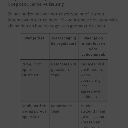
voeg of blijvende verkleuring.
Bij het herkennen van het tegeltype hoef je geen
laboratoriumtest te doen. Kijk vooral naar het oppervlak,
de randen en hoe de tegel zich gedraagt bij vocht.
Wat je ziet
Waarschijnlij
Waar je op
ke tegelsoort
moet letten
vóór
schoonmaak
Ruwe, licht
Betonsteen of
Kan meer vuil
open
gebakken
vasthouden;
structuur
tegel
wees
voorzichtig
met
agressieve
middelen
Strak, hard en
Keramische
Minder
weinig poreus
tegel
zuigend, maar
oppervlak
gevoelig voor
krassen en
verkeerde