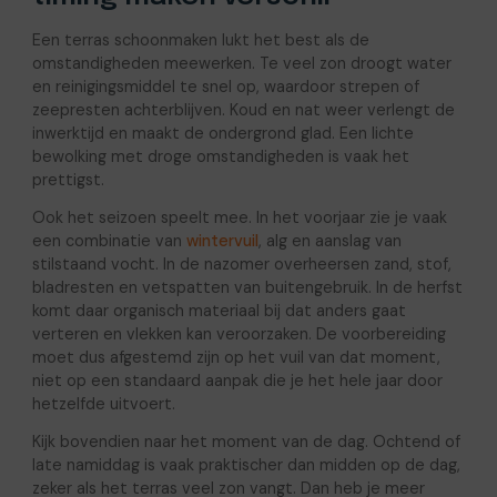
Een terras schoonmaken lukt het best als de
omstandigheden meewerken. Te veel zon droogt water
en reinigingsmiddel te snel op, waardoor strepen of
zeepresten achterblijven. Koud en nat weer verlengt de
inwerktijd en maakt de ondergrond glad. Een lichte
bewolking met droge omstandigheden is vaak het
prettigst.
Ook het seizoen speelt mee. In het voorjaar zie je vaak
een combinatie van
wintervuil
, alg en aanslag van
stilstaand vocht. In de nazomer overheersen zand, stof,
bladresten en vetspatten van buitengebruik. In de herfst
komt daar organisch materiaal bij dat anders gaat
verteren en vlekken kan veroorzaken. De voorbereiding
moet dus afgestemd zijn op het vuil van dat moment,
niet op een standaard aanpak die je het hele jaar door
hetzelfde uitvoert.
Kijk bovendien naar het moment van de dag. Ochtend of
late namiddag is vaak praktischer dan midden op de dag,
zeker als het terras veel zon vangt. Dan heb je meer