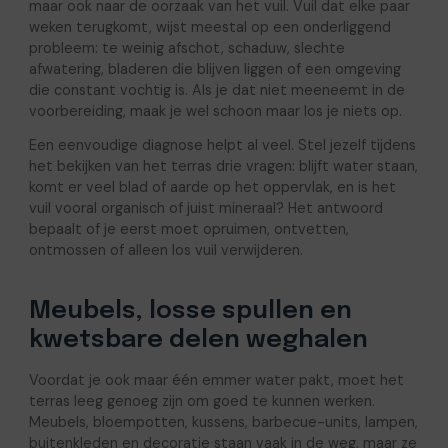
maar ook naar de oorzaak van het vuil. Vuil dat elke paar
weken terugkomt, wijst meestal op een onderliggend
probleem: te weinig afschot, schaduw, slechte
afwatering, bladeren die blijven liggen of een omgeving
die constant vochtig is. Als je dat niet meeneemt in de
voorbereiding, maak je wel schoon maar los je niets op.
Een eenvoudige diagnose helpt al veel. Stel jezelf tijdens
het bekijken van het terras drie vragen: blijft water staan,
komt er veel blad of aarde op het oppervlak, en is het
vuil vooral organisch of juist mineraal? Het antwoord
bepaalt of je eerst moet opruimen, ontvetten,
ontmossen of alleen los vuil verwijderen.
Meubels, losse spullen en
kwetsbare delen weghalen
Voordat je ook maar één emmer water pakt, moet het
terras leeg genoeg zijn om goed te kunnen werken.
Meubels, bloempotten, kussens, barbecue-units, lampen,
buitenkleden en decoratie staan vaak in de weg, maar ze