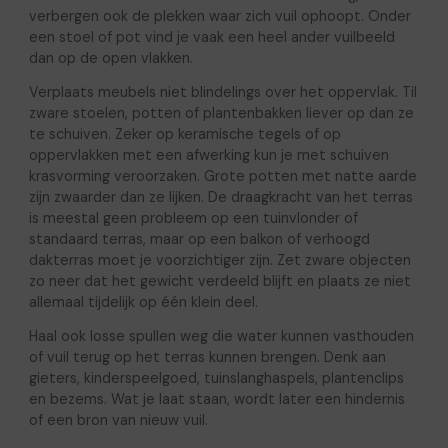
verbergen ook de plekken waar zich vuil ophoopt. Onder
een stoel of pot vind je vaak een heel ander vuilbeeld
dan op de open vlakken.
Verplaats meubels niet blindelings over het oppervlak. Til
zware stoelen, potten of plantenbakken liever op dan ze
te schuiven. Zeker op keramische tegels of op
oppervlakken met een afwerking kun je met schuiven
krasvorming veroorzaken. Grote potten met natte aarde
zijn zwaarder dan ze lijken. De draagkracht van het terras
is meestal geen probleem op een tuinvlonder of
standaard terras, maar op een balkon of verhoogd
dakterras moet je voorzichtiger zijn. Zet zware objecten
zo neer dat het gewicht verdeeld blijft en plaats ze niet
allemaal tijdelijk op één klein deel.
Haal ook losse spullen weg die water kunnen vasthouden
of vuil terug op het terras kunnen brengen. Denk aan
gieters, kinderspeelgoed, tuinslanghaspels, plantenclips
en bezems. Wat je laat staan, wordt later een hindernis
of een bron van nieuw vuil.