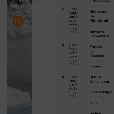
tuinieren
Schoorsteen
Slotenmaker
Nog
Elektronica
Capelle aan
geen
En
den IJssel
account?
Elektriciteit
voor
zekerheid
Registreer
Augustus 3,
Je Nu!
Energie En
2026
Verwarming
Slotenmaker
Planten
Zeist voor
&
betrouwbare
Bloemen
beveiliging
Augustus 3,
2026
Slapen
Tuin En
Slotenmaker
Hoorn voor
Buitenleven
professionele
slotenservice
Verzekeringen
Augustus 3,
2026
Vloer
Wonen