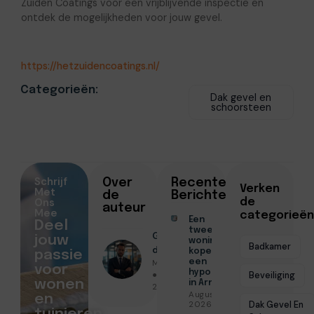
Zuiden Coatings voor een vrijblijvende inspectie en
ontdek de mogelijkheden voor jouw gevel.
https://hetzuidencoatings.nl/
Categorieën:
Dak gevel en
schoorsteen
Schrijf
Over
Recente
Verken
Met
de
Berichten
Ons
de
auteur
Mee
categorieën
Een
Deel
tweede
Geschreven
jouw
woning
Badkamer
door
kopen met
passie
Menno Maas
een
voor
hypotheek
● Juni 15,
Beveiliging
wonen
in Arnhem
2026
Augustus 7,
en
Dak Gevel En
2026