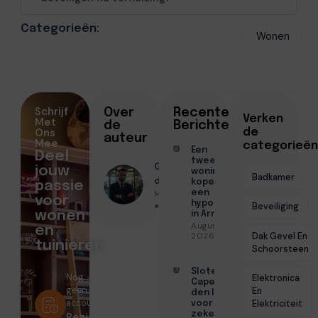
Categorieën:
Wonen
Schrijf
Over
Recente
Verken
Met
de
Berichten
Ons
de
auteur
Mee
categorieën
Een
Deel
tweede
Geschreven
jouw
woning
Badkamer
door
kopen met
passie
Menno Maas
een
voor
hypotheek
● Mei 8, 2026
Beveiliging
wonen
in Arnhem
Augustus 7,
en
Dak Gevel En
2026
tuinieren
Schoorsteen
Slotenmaker
Nog
Elektronica
Capelle aan
geen
En
den IJssel
account?
Elektriciteit
voor
zekerheid
Registreer