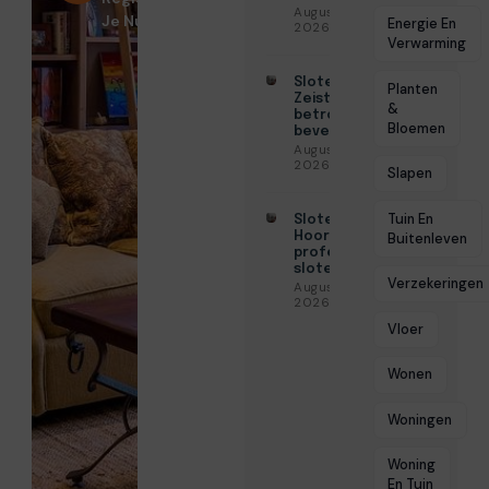
Augustus 3,
Je Nu!
Energie En
2026
Verwarming
Slotenmaker
Planten
Zeist voor
&
betrouwbare
Bloemen
beveiliging
Augustus 3,
2026
Slapen
Tuin En
Slotenmaker
Hoorn voor
Buitenleven
professionele
slotenservice
Verzekeringen
Augustus 3,
2026
Vloer
Wonen
Woningen
Woning
En Tuin