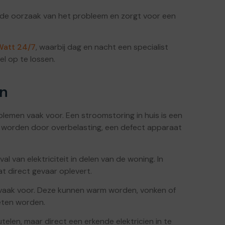
t de oorzaak van het probleem en zorgt voor een
 Watt 24/7
, waarbij dag en nacht een specialist
l op te lossen.
en
blemen vaak voor. Een stroomstoring in huis is een
 worden door overbelasting, een defect apparaat
al van elektriciteit in delen van de woning. In
t direct gevaar oplevert.
vaak voor. Deze kunnen warm worden, vonken of
oeten worden.
eutelen, maar direct een erkende elektricien in te