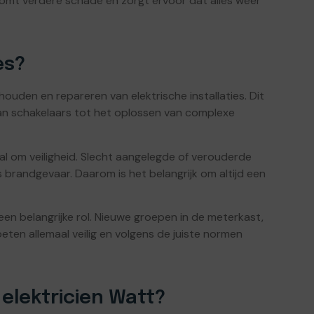
komt verdere schade en zorgt ervoor dat alles weer
es?
ouden en repareren van elektrische installaties. Dit
an schakelaars tot het oplossen van complexe
ral om veiligheid. Slecht aangelegde of verouderde
fs brandgevaar. Daarom is het belangrijk om altijd een
een belangrijke rol. Nieuwe groepen in de meterkast,
ten allemaal veilig en volgens de juiste normen
elektricien Watt?