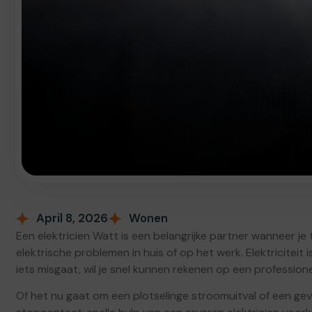
April 8, 2026
Wonen
Een elektricien Watt is een belangrijke partner wanneer je 
elektrische problemen in huis of op het werk. Elektriciteit
iets misgaat, wil je snel kunnen rekenen op een professione
Of het nu gaat om een plotselinge stroomuitval of een geva