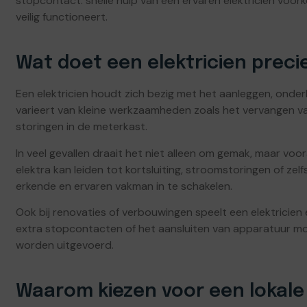
stopcontact: snelle hulp van een ervaren elektricien voor
veilig functioneert.
Wat doet een elektricien preci
Een elektricien houdt zich bezig met het aanleggen, onderh
varieert van kleine werkzaamheden zoals het vervangen v
storingen in de meterkast.
In veel gevallen draait het niet alleen om gemak, maar voo
elektra kan leiden tot kortsluiting, stroomstoringen of zel
erkende en ervaren vakman in te schakelen.
Ook bij renovaties of verbouwingen speelt een elektricien 
extra stopcontacten of het aansluiten van apparatuur moe
worden uitgevoerd.
Waarom kiezen voor een lokale 