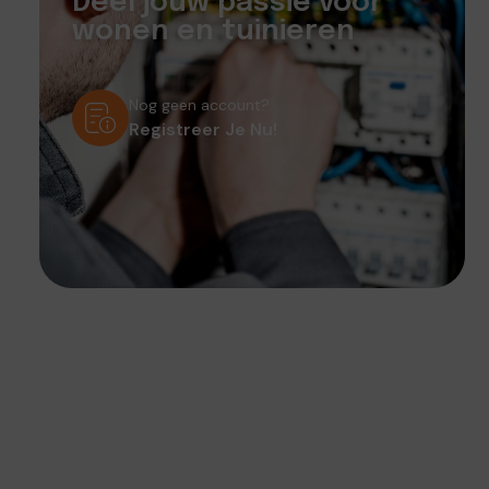
Deel jouw passie voor
wonen en tuinieren
Nog geen account?
Registreer Je Nu!