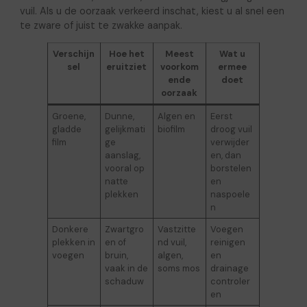
vuil. Als u de oorzaak verkeerd inschat, kiest u al snel een
te zware of juist te zwakke aanpak.
Verschijn
Hoe het
Meest
Wat u
sel
eruitziet
voorkom
ermee
ende
doet
oorzaak
Groene,
Dunne,
Algen en
Eerst
gladde
gelijkmati
biofilm
droog vuil
film
ge
verwijder
aanslag,
en, dan
vooral op
borstelen
natte
en
plekken
naspoele
n
Donkere
Zwartgro
Vastzitte
Voegen
plekken in
en of
nd vuil,
reinigen
voegen
bruin,
algen,
en
vaak in de
soms mos
drainage
schaduw
controler
en