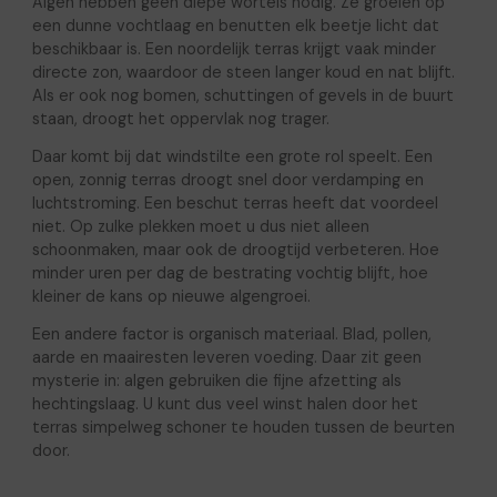
Algen hebben geen diepe wortels nodig. Ze groeien op
een dunne vochtlaag en benutten elk beetje licht dat
beschikbaar is. Een noordelijk terras krijgt vaak minder
directe zon, waardoor de steen langer koud en nat blijft.
Als er ook nog bomen, schuttingen of gevels in de buurt
staan, droogt het oppervlak nog trager.
Daar komt bij dat windstilte een grote rol speelt. Een
open, zonnig terras droogt snel door verdamping en
luchtstroming. Een beschut terras heeft dat voordeel
niet. Op zulke plekken moet u dus niet alleen
schoonmaken, maar ook de droogtijd verbeteren. Hoe
minder uren per dag de bestrating vochtig blijft, hoe
kleiner de kans op nieuwe algengroei.
Een andere factor is organisch materiaal. Blad, pollen,
aarde en maairesten leveren voeding. Daar zit geen
mysterie in: algen gebruiken die fijne afzetting als
hechtingslaag. U kunt dus veel winst halen door het
terras simpelweg schoner te houden tussen de beurten
door.