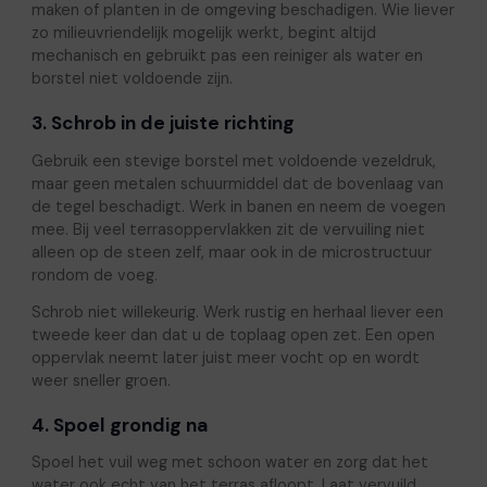
maken of planten in de omgeving beschadigen. Wie liever
zo milieuvriendelijk mogelijk werkt, begint altijd
mechanisch en gebruikt pas een reiniger als water en
borstel niet voldoende zijn.
3. Schrob in de juiste richting
Gebruik een stevige borstel met voldoende vezeldruk,
maar geen metalen schuurmiddel dat de bovenlaag van
de tegel beschadigt. Werk in banen en neem de voegen
mee. Bij veel terrasoppervlakken zit de vervuiling niet
alleen op de steen zelf, maar ook in de microstructuur
rondom de voeg.
Schrob niet willekeurig. Werk rustig en herhaal liever een
tweede keer dan dat u de toplaag open zet. Een open
oppervlak neemt later juist meer vocht op en wordt
weer sneller groen.
4. Spoel grondig na
Spoel het vuil weg met schoon water en zorg dat het
water ook echt van het terras afloopt. Laat vervuild