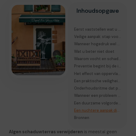
Inhoudsopgave
Eerst vaststellen wat u precies ziet
Veilige aanpak: stap voor stap algen verwijderen
Wanneer hogedruk wel en niet verstandig is
Wat u beter niet doet
Waarom vocht en schaduw zo sterk samen werken
Preventie begint bij de inrichting rond het terras
Het effect van oppervlak en materiaal
Een praktische veiligheidscheck voordat u begint
Onderhoudsritme dat past bij een beschaduwd terras
Wanneer een probleem méér is dan algen
Een duurzame volgorde van werken
Een nuchtere aanpak die werkt
Bronnen
Algen schaduwterras verwijderen
is meestal geen