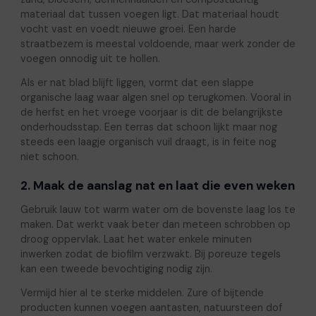
materiaal dat tussen voegen ligt. Dat materiaal houdt
vocht vast en voedt nieuwe groei. Een harde
straatbezem is meestal voldoende, maar werk zonder de
voegen onnodig uit te hollen.
Als er nat blad blijft liggen, vormt dat een slappe
organische laag waar algen snel op terugkomen. Vooral in
de herfst en het vroege voorjaar is dit de belangrijkste
onderhoudsstap. Een terras dat schoon lijkt maar nog
steeds een laagje organisch vuil draagt, is in feite nog
niet schoon.
2. Maak de aanslag nat en laat die even weken
Gebruik lauw tot warm water om de bovenste laag los te
maken. Dat werkt vaak beter dan meteen schrobben op
droog oppervlak. Laat het water enkele minuten
inwerken zodat de biofilm verzwakt. Bij poreuze tegels
kan een tweede bevochtiging nodig zijn.
Vermijd hier al te sterke middelen. Zure of bijtende
producten kunnen voegen aantasten, natuursteen dof