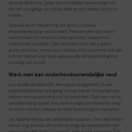
de praktijk beter. Zeker bij noordelijke tuinen helpt het
om de overgang van terras naar groen minder dicht te
maken.
Gebruik liever beplanting die geen continue
druppelbelasting veroorzaakt. Planten die veel water
vasthouden of constant blad verliezen, maken het
onderhoud zwaarder. Dat betekent niet dat u geen
groen rond het terras kunt zetten. Het betekent wel dat
u moet kiezen voor een opbouw die de bestrating niet
onnodig nat houdt.
Werk met een onderhoudsvriendelijke rand
Een smalle grindstrook, een open voegprofiel of een
onderhoudsarme overgang tussen terras en border kan
helpen om opspattend vuil te beperken. Ook een nette
randafwerking maakt het eenvoudiger om bladeren weg
te halen zonder telkens de hele bestrating te vervuilen.
Let daarbij wel op de technische opbouw. Een rand moet
water nog steeds afvoeren en mag de constructie niet
verstoren. Het doel is controle, niet extra ophoping. Een