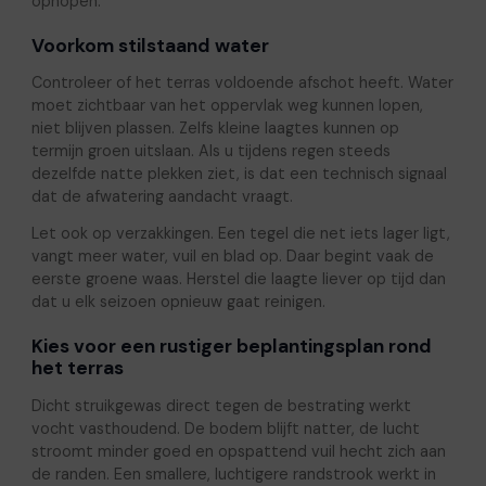
ophopen.
Voorkom stilstaand water
Controleer of het terras voldoende afschot heeft. Water
moet zichtbaar van het oppervlak weg kunnen lopen,
niet blijven plassen. Zelfs kleine laagtes kunnen op
termijn groen uitslaan. Als u tijdens regen steeds
dezelfde natte plekken ziet, is dat een technisch signaal
dat de afwatering aandacht vraagt.
Let ook op verzakkingen. Een tegel die net iets lager ligt,
vangt meer water, vuil en blad op. Daar begint vaak de
eerste groene waas. Herstel die laagte liever op tijd dan
dat u elk seizoen opnieuw gaat reinigen.
Kies voor een rustiger beplantingsplan rond
het terras
Dicht struikgewas direct tegen de bestrating werkt
vocht vasthoudend. De bodem blijft natter, de lucht
stroomt minder goed en opspattend vuil hecht zich aan
de randen. Een smallere, luchtigere randstrook werkt in