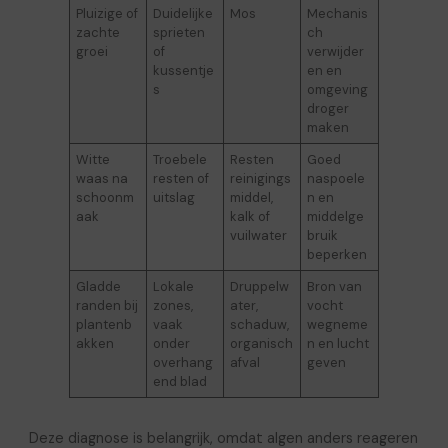
Pluizige of
Duidelijke
Mos
Mechanis
zachte
sprieten
ch
groei
of
verwijder
kussentje
en en
s
omgeving
droger
maken
Witte
Troebele
Resten
Goed
waas na
resten of
reinigings
naspoele
schoonm
uitslag
middel,
n en
aak
kalk of
middelge
vuilwater
bruik
beperken
Gladde
Lokale
Druppelw
Bron van
randen bij
zones,
ater,
vocht
plantenb
vaak
schaduw,
wegneme
akken
onder
organisch
n en lucht
overhang
afval
geven
end blad
Deze diagnose is belangrijk, omdat algen anders reageren