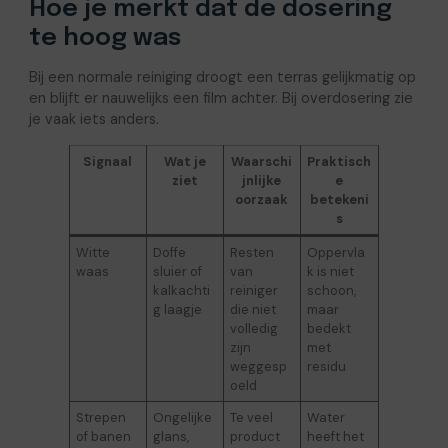
Hoe je merkt dat de dosering
te hoog was
Bij een normale reiniging droogt een terras gelijkmatig op
en blijft er nauwelijks een film achter. Bij overdosering zie
je vaak iets anders.
Signaal
Wat je
Waarschi
Praktisch
ziet
jnlijke
e
oorzaak
betekeni
s
Witte
Doffe
Resten
Oppervla
waas
sluier of
van
k is niet
kalkachti
reiniger
schoon,
g laagje
die niet
maar
volledig
bedekt
zijn
met
weggesp
residu
oeld
Strepen
Ongelijke
Te veel
Water
of banen
glans,
product
heeft het