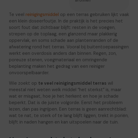
Bronnen
Te veel
reinigingsmiddel
op een terras gebruiken lijkt vaak
een klein doseerfoutje. In de praktijk is het precies het
soort fout dat zichtbaar blijft: resten in de voegen,
strepen op de toplaag, een glanzend maar plakkerig
oppervlak, en soms schade aan plantenranden of de
afwatering rond het terras. Vooral bij buitentoepassingen
werkt een overdosis anders dan binnen. Regen, zon,
poreuze stenen, voegmateriaal en omringende
beplanting maken het gedrag van een reiniger
onvoorspelbaarder.
Wie zoekt op
te veel reinigingsmiddel terras
wil
meestal niet weten welk middel “het sterkst” is, maar
wat er misgaat, hoe je het herkent en hoe je schade
beperkt. Dat is de juiste volgorde. Eerst het probleem
lezen, dan pas ingrijpen. Een terras is geen aanrechtblad:
wat te nat, te sterk of te lang blijft liggen, trekt in poriën,
blijft in naden hangen en kan uitspoelen naar de tuin.