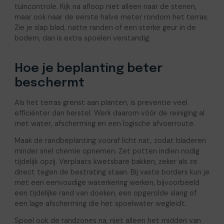
tuincontrole. Kijk na afloop niet alleen naar de stenen,
maar ook naar de eerste halve meter rondom het terras.
Zie je slap blad, natte randen of een sterke geur in de
bodem, dan is extra spoelen verstandig.
Hoe je beplanting beter
beschermt
Als het terras grenst aan planten, is preventie veel
efficiënter dan herstel. Werk daarom vóór de reiniging al
met water, afscherming en een logische afvoerroute.
Maak de randbeplanting vooraf licht nat, zodat bladeren
minder snel chemie opnemen. Zet potten indien nodig
tijdelijk opzij. Verplaats kwetsbare bakken, zeker als ze
direct tegen de bestrating staan. Bij vaste borders kun je
met een eenvoudige waterkering werken, bijvoorbeeld
een tijdelijke rand van doeken, een opgerolde slang of
een lage afscherming die het spoelwater wegleidt.
Spoel ook de randzones na, niet alleen het midden van