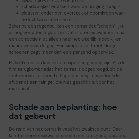
oppervlakken met weinig reliëf;
schaduwrijke terrassen waar de droging traag is;
plaatsen onder een overstek of boomkroon waar
de luchtcirculatie slecht is.
Zeker na een regenbui kan een terras dat “schoon” lijkt
alsnog verraderlijk glad zijn. Dat is precies waarom je na
een correctie niet alleen naar het uiterlijk moet kijken,
maar ook naar de grip. Een simpele test met droge
schoenen zegt meer dan een glanzend oppervlak.
Bij lichte resten kan extra naspoelen genoeg zijn. Als de
film terugkomt nadat het terras is opgedroogd, zit de
fout meestal dieper: te hoge dosering, onvoldoende
afvoer of een reiniger die niet geschikt is voor het
materiaal.
Schade aan beplanting: hoe
dat gebeurt
De rand van het terras is vaak het zwakste punt. Daar
komt schoonmaakwater samen met potgrond, borders,