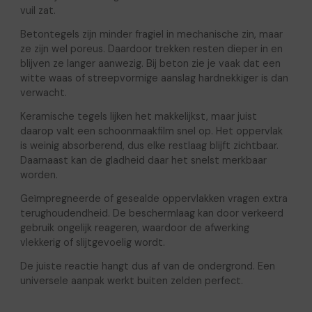
vuil zat.
Betontegels zijn minder fragiel in mechanische zin, maar
ze zijn wel poreus. Daardoor trekken resten dieper in en
blijven ze langer aanwezig. Bij beton zie je vaak dat een
witte waas of streepvormige aanslag hardnekkiger is dan
verwacht.
Keramische tegels lijken het makkelijkst, maar juist
daarop valt een schoonmaakfilm snel op. Het oppervlak
is weinig absorberend, dus elke restlaag blijft zichtbaar.
Daarnaast kan de gladheid daar het snelst merkbaar
worden.
Geïmpregneerde of gesealde oppervlakken vragen extra
terughoudendheid. De beschermlaag kan door verkeerd
gebruik ongelijk reageren, waardoor de afwerking
vlekkerig of slijtgevoelig wordt.
De juiste reactie hangt dus af van de ondergrond. Een
universele aanpak werkt buiten zelden perfect.