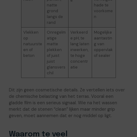
natte
hade te
grond
voorkome
langs de
n
rand
Vlekken
Onregelm
Verkeerd
Mogelijke
op
atige
e pH, te
aantastin
natuurste
matte
lang laten
g van
en of
plekken
inwerken,
oppervlak
beton
of juist
te hoge
of sealer
juist
concentr
glansvers
atie
chil
Dit zijn geen cosmetische details. Ze vertellen iets over
de chemische belasting van het terras. Vooral een
gladde film is een serieus signaal. Wie na het wassen
merkt dat de stenen “clean” lijken maar minder grip
geven, moet aannemen dat er nog middel op ligt.
Waarom te veel