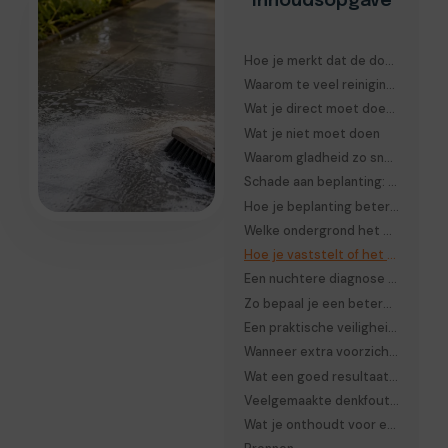
Inhoudsopgave
Hoe je merkt dat de dosering te hoog was
Waarom te veel reinigingsmiddel problemen geeft
Wat je direct moet doen als je merkt dat er te veel is gebruikt
Wat je niet moet doen
Waarom gladheid zo snel ontstaat
Schade aan beplanting: hoe dat gebeurt
Hoe je beplanting beter beschermt
Welke ondergrond het meest gevoelig is
Hoe je vaststelt of het alleen een oppervlakterest is of echte schade
Een nuchtere diagnose voordat je opnieuw reinigt
Zo bepaal je een betere dosering voor de volgende keer
Een praktische veiligheidscheck vóór je begint
Wanneer extra voorzichtigheid nodig is
Wat een goed resultaat er eigenlijk uitziet
Veelgemaakte denkfout bij terrasreiniging
Wat je onthoudt voor een volgende beurt