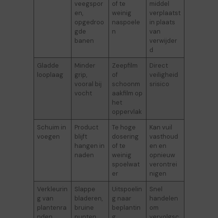
veegspor
of te
middel
en,
weinig
verplaatst
opgedroo
naspoele
in plaats
gde
n
van
banen
verwijder
d
Gladde
Minder
Zeepfilm
Direct
looplaag
grip,
of
veiligheid
vooral bij
schoonm
srisico
vocht
aakfilm op
het
oppervlak
Schuim in
Product
Te hoge
Kan vuil
voegen
blijft
dosering
vasthoud
hangen in
of te
en en
naden
weinig
opnieuw
spoelwat
verontrei
er
nigen
Verkleurin
Slappe
Uitspoelin
Snel
g van
bladeren,
g naar
handelen
plantenra
bruine
beplantin
om
nden
punten,
g
vervolgsc