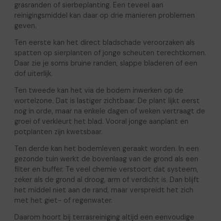
grasranden of sierbeplanting. Een teveel aan
reinigingsmiddel kan daar op drie manieren problemen
geven.
Ten eerste kan het direct bladschade veroorzaken als
spatten op sierplanten of jonge scheuten terechtkomen.
Daar zie je soms bruine randen, slappe bladeren of een
dof uiterlijk.
Ten tweede kan het via de bodem inwerken op de
wortelzone. Dat is lastiger zichtbaar. De plant lijkt eerst
nog in orde, maar na enkele dagen of weken vertraagt de
groei of verkleurt het blad. Vooral jonge aanplant en
potplanten zijn kwetsbaar.
Ten derde kan het bodemleven geraakt worden. In een
gezonde tuin werkt de bovenlaag van de grond als een
filter en buffer. Te veel chemie verstoort dat systeem,
zeker als de grond al droog, arm of verdicht is. Dan blijft
het middel niet aan de rand, maar verspreidt het zich
met het giet- of regenwater.
Daarom hoort bij terrasreiniging altijd een eenvoudige