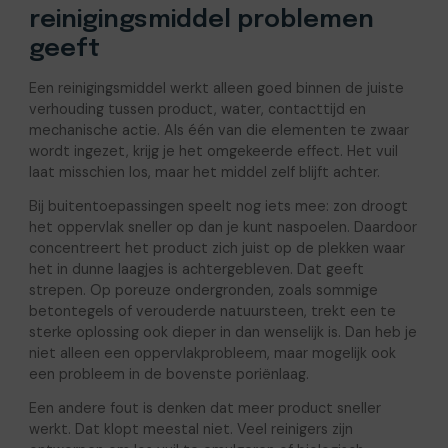
reinigingsmiddel problemen
geeft
Een reinigingsmiddel werkt alleen goed binnen de juiste
verhouding tussen product, water, contacttijd en
mechanische actie. Als één van die elementen te zwaar
wordt ingezet, krijg je het omgekeerde effect. Het vuil
laat misschien los, maar het middel zelf blijft achter.
Bij buitentoepassingen speelt nog iets mee: zon droogt
het oppervlak sneller op dan je kunt naspoelen. Daardoor
concentreert het product zich juist op de plekken waar
het in dunne laagjes is achtergebleven. Dat geeft
strepen. Op poreuze ondergronden, zoals sommige
betontegels of verouderde natuursteen, trekt een te
sterke oplossing ook dieper in dan wenselijk is. Dan heb je
niet alleen een oppervlakprobleem, maar mogelijk ook
een probleem in de bovenste poriënlaag.
Een andere fout is denken dat meer product sneller
werkt. Dat klopt meestal niet. Veel reinigers zijn