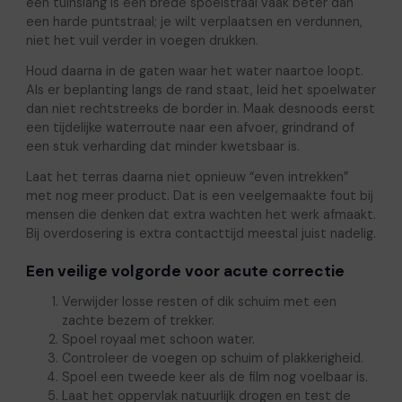
een tuinslang is een brede spoelstraal vaak beter dan
een harde puntstraal; je wilt verplaatsen en verdunnen,
niet het vuil verder in voegen drukken.
Houd daarna in de gaten waar het water naartoe loopt.
Als er beplanting langs de rand staat, leid het spoelwater
dan niet rechtstreeks de border in. Maak desnoods eerst
een tijdelijke waterroute naar een afvoer, grindrand of
een stuk verharding dat minder kwetsbaar is.
Laat het terras daarna niet opnieuw “even intrekken”
met nog meer product. Dat is een veelgemaakte fout bij
mensen die denken dat extra wachten het werk afmaakt.
Bij overdosering is extra contacttijd meestal juist nadelig.
Een veilige volgorde voor acute correctie
Verwijder losse resten of dik schuim met een
zachte bezem of trekker.
Spoel royaal met schoon water.
Controleer de voegen op schuim of plakkerigheid.
Spoel een tweede keer als de film nog voelbaar is.
Laat het oppervlak natuurlijk drogen en test de