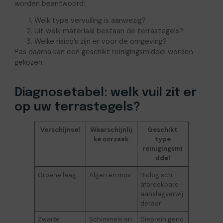
worden beantwoord:
Welk type vervuiling is aanwezig?
Uit welk materiaal bestaan de terrastegels?
Welke risico’s zijn er voor de omgeving?
Pas daarna kan een geschikt reinigingsmiddel worden
gekozen.
Diagnosetabel: welk vuil zit er
op uw terrastegels?
Verschijnsel
Waarschijnlij
Geschikt
ke oorzaak
type
reinigingsmi
ddel
Groene laag
Algen en mos
Biologisch
afbreekbare
aanslagverwij
deraar
Zwarte
Schimmels en
Diepreinigend