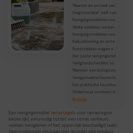
Waarom de oorzaak van vervuiling belangrijker is dan het reinigingsmiddel
Diagnosetabel: welk vuil zit er op uw terrastegels?
Reinigingsmiddelen voor groene aanslag
Welke middelen werken tegen zwarte aanslag?
Reinigingsmiddelen voor vet, olie en barbecuevlekken
Kalkuitbloeiing en witte aanslag herkennen
Roestvlekken vragen om een specifieke aanpak
Het juiste reinigingsmiddel kiezen per tegelsoort
Veiligheidschecklist vóór gebruik van een reinigingsmiddel
Wanneer een biologisch reinigingsmiddel voldoende is
Veelgemaakte fouten bij het gebruik van reinigingsmiddelen voor terrastegels
Een praktische keuzehulp voor reinigingsmiddelen
Onderhoud voorkomt de behoefte aan zware reinigingsmiddelen
Bronnen
Een reinigingsmiddel
terrastegels
voor terrastegels
kiezen lijkt eenvoudig totdat een terras verkleurt,
vlekken terugkeren of het oppervlak beschadigd raakt.
Veel problemen ontstaan niet doordat een product