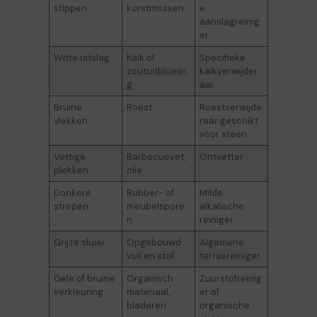
stippen
korstmossen
e
aanslagreinig
er
Witte uitslag
Kalk of
Specifieke
zoutuitbloeiin
kalkverwijder
g
aar
Bruine
Roest
Roestverwijde
vlekken
raar geschikt
voor steen
Vettige
Barbecuevet,
Ontvetter
plekken
olie
Donkere
Rubber- of
Milde
strepen
meubelspore
alkalische
n
reiniger
Grijze sluier
Opgebouwd
Algemene
vuil en stof
terrasreiniger
Gele of bruine
Organisch
Zuurstofreinig
verkleuring
materiaal,
er of
bladeren
organische