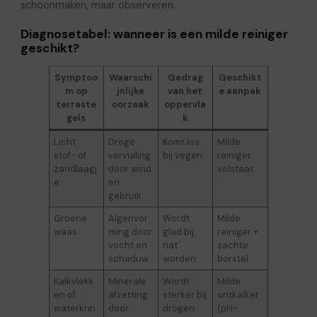
schoonmaken, maar observeren.
Diagnosetabel: wanneer is een milde reiniger
geschikt?
Symptoo
Waarschi
Gedrag
Geschikt
m op
jnlijke
van het
e aanpak
terraste
oorzaak
oppervla
gels
k
Licht
Droge
Komt los
Milde
stof- of
vervuiling
bij vegen
reiniger
zandlaagj
door wind
volstaat
e
en
gebruik
Groene
Algenvor
Wordt
Milde
waas
ming door
glad bij
reiniger +
vocht en
nat
zachte
schaduw
worden
borstel
Kalkvlekk
Minerale
Wordt
Milde
en of
afzetting
sterker bij
ontkalker
waterkrin
door
drogen
(pH-