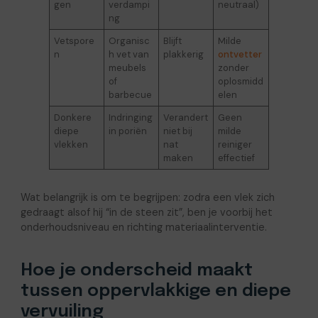
gen
verdampi
neutraal)
ng
Vetspore
Organisc
Blijft
Milde
n
h vet van
plakkerig
ontvetter
meubels
zonder
of
oplosmidd
barbecue
elen
Donkere
Indringing
Verandert
Geen
diepe
in poriën
niet bij
milde
vlekken
nat
reiniger
maken
effectief
Wat belangrijk is om te begrijpen: zodra een vlek zich
gedraagt alsof hij “in de steen zit”, ben je voorbij het
onderhoudsniveau en richting materiaalinterventie.
Hoe je onderscheid maakt
tussen oppervlakkige en diepe
vervuiling