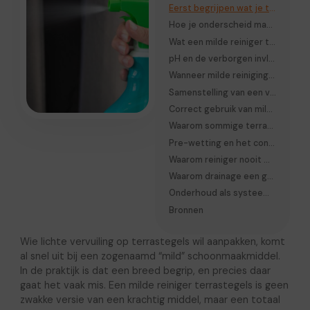
Eerst begrijpen wat je tegel je probeert te vertellen
Hoe je onderscheid maakt tussen oppervlakkige en diepe vervuiling
Wat een milde reiniger technisch doet met terrastegels
pH en de verborgen invloed op terrastegels
Wanneer milde reiniging niet meer voldoende is
Samenstelling van een veilige milde reiniger
Correct gebruik van milde reiniger op terrastegels
Waarom sommige terrassen sneller opnieuw vuil worden
Pre-wetting en het controleren van opnamegedrag
Waarom reiniger nooit mag opdrogen op het oppervlak
Waarom drainage een grotere rol speelt dan schoonmaken
Onderhoud als systeem in plaats van handeling
Bronnen
Wie lichte vervuiling op terrastegels wil aanpakken, komt
al snel uit bij een zogenaamd “mild” schoonmaakmiddel.
In de praktijk is dat een breed begrip, en precies daar
gaat het vaak mis. Een milde reiniger terrastegels is geen
zwakke versie van een krachtig middel, maar een totaal