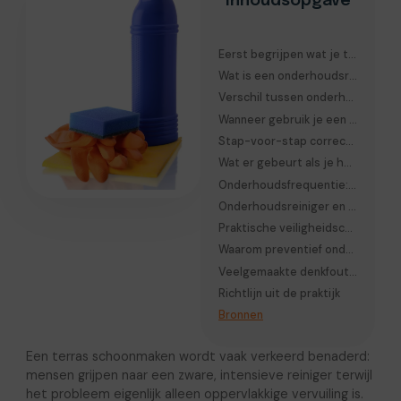
Inhoudsopgave
Eerst begrijpen wat je tegel echt nodig heeft
Wat is een onderhoudsreiniger voor terras precies
Verschil tussen onderhoudsreiniger en intensieve reiniger
Wanneer gebruik je een onderhoudsreiniger terras
Stap-voor-stap correct gebruik van onderhoudsreiniger
Wat er gebeurt als je het verkeerd gebruikt
Onderhoudsfrequentie: realistische cyclus
Onderhoudsreiniger en coating of impregneerlagen
Praktische veiligheidscontrole vóór gebruik
Waarom preventief onderhoud technisch slimmer is
Veelgemaakte denkfout: “meer kracht is beter”
Richtlijn uit de praktijk
Bronnen
Een terras schoonmaken wordt vaak verkeerd benaderd:
mensen grijpen naar een zware, intensieve reiniger terwijl
het probleem eigenlijk alleen oppervlakkige vervuiling is.