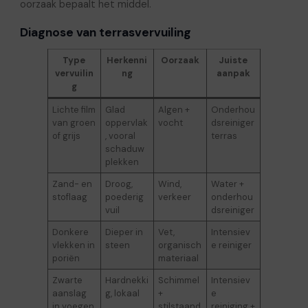
oorzaak bepaalt het middel.
Diagnose van terrasvervuiling
Type
Herkenni
Oorzaak
Juiste
vervuilin
ng
aanpak
g
Lichte film
Glad
Algen +
Onderhou
van groen
oppervlak
vocht
dsreiniger
of grijs
, vooral
terras
schaduw
plekken
Zand- en
Droog,
Wind,
Water +
stoflaag
poederig
verkeer
onderhou
vuil
dsreiniger
Donkere
Dieper in
Vet,
Intensiev
vlekken in
steen
organisch
e reiniger
poriën
materiaal
Zwarte
Hardnekki
Schimmel
Intensiev
aanslag
g, lokaal
+
e
in voegen
stilstaand
reiniging +