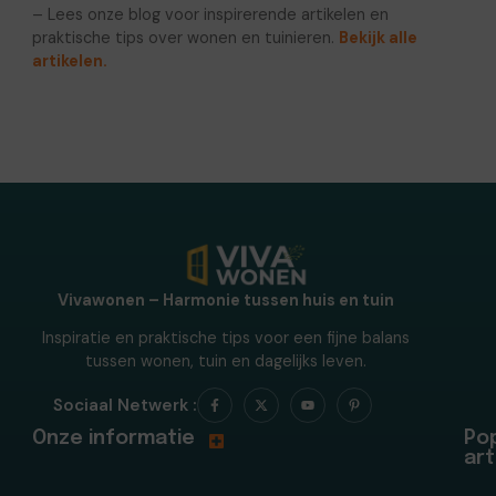
– Lees onze blog voor inspirerende artikelen en
praktische tips over wonen en tuinieren.
Bekijk alle
artikelen.
Vivawonen – Harmonie tussen huis en tuin
Inspiratie en praktische tips voor een fijne balans
tussen wonen, tuin en dagelijks leven.
Sociaal Netwerk :
Onze informatie
Pop
art