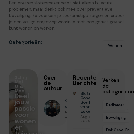
Een ervaren slotenmaker helpt niet alleen bij acute
problemen, maar denkt ook mee over preventieve
beveiliging. Zo voorkom je toekomstige zorgen en creëer
je een veilige omgeving waarin je met een gerust gevoel
kunt wonen en werken.
Categorieën:
Wonen
Schrijf
Over
Recente
Verken
Met
de
Berichten
Ons
de
auteur
Mee
categorieën
Slotenmaker
Deel
Capelle aan
Geschreven
jouw
den IJssel
Badkamer
door
voor
passie
Menno Maas
zekerheid
voor
Augustus 3,
● Juli 7, 2026
Beveiliging
wonen
2026
en
Dak Gevel En