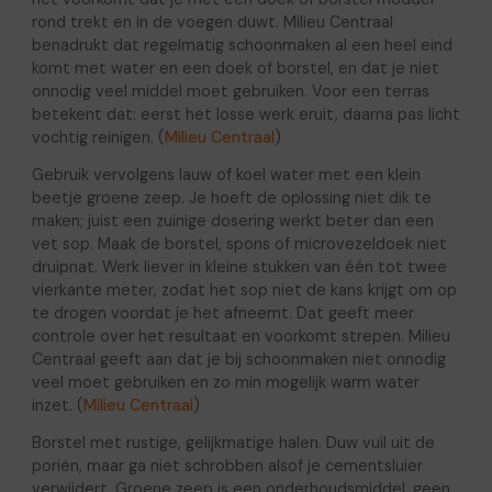
rond trekt en in de voegen duwt. Milieu Centraal
benadrukt dat regelmatig schoonmaken al een heel eind
komt met water en een doek of borstel, en dat je niet
onnodig veel middel moet gebruiken. Voor een terras
betekent dat: eerst het losse werk eruit, daarna pas licht
vochtig reinigen. (
Milieu Centraal
)
Gebruik vervolgens lauw of koel water met een klein
beetje groene zeep. Je hoeft de oplossing niet dik te
maken; juist een zuinige dosering werkt beter dan een
vet sop. Maak de borstel, spons of microvezeldoek niet
druipnat. Werk liever in kleine stukken van één tot twee
vierkante meter, zodat het sop niet de kans krijgt om op
te drogen voordat je het afneemt. Dat geeft meer
controle over het resultaat en voorkomt strepen. Milieu
Centraal geeft aan dat je bij schoonmaken niet onnodig
veel moet gebruiken en zo min mogelijk warm water
inzet. (
Milieu Centraal
)
Borstel met rustige, gelijkmatige halen. Duw vuil uit de
poriën, maar ga niet schrobben alsof je cementsluier
verwijdert. Groene zeep is een onderhoudsmiddel, geen