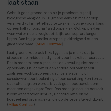
laat staan
Gebruik geen groene zeep als je probleem eigenlijk
biologische aangroei is. Bij groene aanslag, mos of diep
verankerd vuil is het effect te zwak en loop je vooral kans
op een half schoon, half glad oppervlak. Ook op plekken
waar water slecht wegloopt, blijft een soprest langer
liggen. Dan krijg je sneller strepen, plakkerigheid of een
glanzende waas. (
Milieu Centraal
)
Laat groene zeep ook links liggen als je merkt dat je
steeds meer middel nodig hebt voor hetzelfde resultaat.
Dat is meestal een signaal dat de vervuiling niet meer
oppervlakkig is, of dat er een andere oorzaak speelt,
zoals een vochtprobleem, slechte afwatering of
schaduwval door beplanting of een schutting. Een terras
dat telkens groen wordt, is vaak geen poetsprobleem
maar een omgevingseffect. Dan moet je naar de oorzaak
kijken: waterafvoer, lichtval, luchtcirculatie en de
hoeveelheid organisch vuil die op de tegels terechtkomt.
(
Milieu Centraal
)