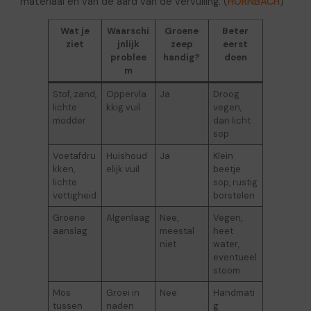
materiaal en van de aard van de vervuiling. (
HORNBACH
)
Wat je
Waarschi
Groene
Beter
ziet
jnlijk
zeep
eerst
problee
handig?
doen
m
Stof, zand,
Oppervla
Ja
Droog
lichte
kkig vuil
vegen,
modder
dan licht
sop
Voetafdru
Huishoud
Ja
Klein
kken,
elijk vuil
beetje
lichte
sop, rustig
vettigheid
borstelen
Groene
Algenlaag
Nee,
Vegen,
aanslag
meestal
heet
niet
water,
eventueel
stoom
Mos
Groei in
Nee
Handmati
tussen
naden
g