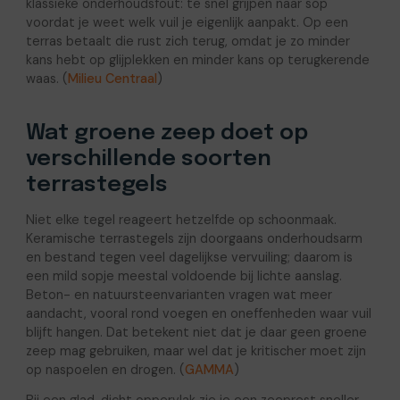
klassieke onderhoudsfout: te snel grijpen naar sop
voordat je weet welk vuil je eigenlijk aanpakt. Op een
terras betaalt die rust zich terug, omdat je zo minder
kans hebt op glijplekken en minder kans op terugkerende
waas. (
Milieu Centraal
)
Wat groene zeep doet op
verschillende soorten
terrastegels
Niet elke tegel reageert hetzelfde op schoonmaak.
Keramische terrastegels zijn doorgaans onderhoudsarm
en bestand tegen veel dagelijkse vervuiling; daarom is
een mild sopje meestal voldoende bij lichte aanslag.
Beton- en natuursteenvarianten vragen wat meer
aandacht, vooral rond voegen en oneffenheden waar vuil
blijft hangen. Dat betekent niet dat je daar geen groene
zeep mag gebruiken, maar wel dat je kritischer moet zijn
op naspoelen en drogen. (
GAMMA
)