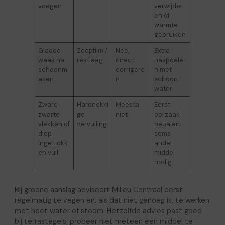
voegen
verwijder
en of
warmte
gebruiken
Gladde
Zeepfilm /
Nee,
Extra
waas na
restlaag
direct
naspoele
schoonm
corrigere
n met
aken
n
schoon
water
Zware
Hardnekki
Meestal
Eerst
zwarte
ge
niet
oorzaak
vlekken of
vervuiling
bepalen;
diep
soms
ingetrokk
ander
en vuil
middel
nodig
Bij groene aanslag adviseert Milieu Centraal eerst
regelmatig te vegen en, als dat niet genoeg is, te werken
met heet water of stoom. Hetzelfde advies past goed
bij terrastegels: probeer niet meteen een middel te