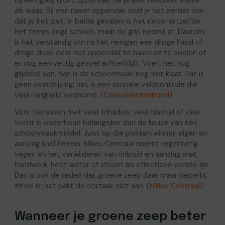
Bij een glad, dicht oppervlak zie je een zeeprest sneller
als waas. Bij een ruwer oppervlak voel je het eerder dan
dat je het ziet. In beide gevallen is het risico hetzelfde:
het terras oogt schoon, maar de grip neemt af. Daarom
is het verstandig om na het reinigen een droge hand of
droge doek over het oppervlak te halen en te voelen of
er nog een vettig gevoel achterblijft. Voelt het nog
glijdend aan, dan is de schoonmaak nog niet klaar. Dat is
geen overdrijving; het is een simpele veldcontrole die
veel narigheid voorkomt. (
Consumentenbond
)
Voor terrassen met veel schaduw, veel bladval of veel
vocht is onderhoud belangrijker dan de keuze van één
schoonmaakmiddel. Juist op die plekken winnen algen en
aanslag snel terrein. Milieu Centraal noemt regelmatig
vegen en het verwijderen van onkruid en aanslag met
handwerk, heet water of stoom als effectieve eerste lijn.
Dat is ook de reden dat groene zeep daar maar beperkt
zinvol is: het pakt de oorzaak niet aan. (
Milieu Centraal
)
Wanneer je groene zeep beter