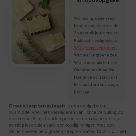
Inhoudsopgave
Wanneer groene zeep wél past en wanneer niet
Eerst de oorzaak van de vervuiling bepalen
Zo gebruik je groene zeep zonder onnodige zeepfilm
Praktische veiligheidscheck voor je begint
Wat groene zeep doet op verschillende soorten terrastegels
Wanneer je groene zeep beter laat staan
Wat je doet als het terras al glad aanvoelt
Onderhoudsritme dat werkt in een Nederlands klimaat
Hoe je de oorzaak van terugkerende vervuiling aanpakt
Een nuchtere vuistregel voor de praktijk
Bronnen
Groene zeep terrastegels
is een veelgebruikt
huismiddel voor het verwijderen van lichte vervuiling op
een terras. Stof, moddersporen en een dunne vettige
aanslag laten zich vaak eenvoudig reinigen met een
kleine hoeveelheid groene zeep en water. Toch is dit niet