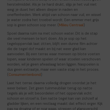
herstelmiddel. Als je te hard drukt, slijp je het vuil niet
weg; je duwt het alleen dieper in naden en
oneffenheden. Werk altijd van schoon naar vuil, en wissel
je water zodra het troebel wordt. Een emmer met grijs
sop is geen schoon sop meer. (
Milieu Centraal
)
Spoel daarna ruim na met schoon water. Dit is de stap
die veel mensen te kort doen. Als je sop op het
tegeloppervlak laat zitten, blijft een dunne film achter
die de tegel dof maakt en bij nat weer glad kan
aanvoelen. Bij een terras waar mensen op blote voeten
lopen, waar kinderen spelen of waar stoelen verschoven
worden, wil je geen afwaslaag laten liggen. Naspoelen is
dus geen extraatje, maar een vaste stap in het proces.
(
Consumentenbond
)
Laat het terras daarna volledig drogen voordat je het
weer belast. Zet geen tuinmeubilair terug op natte
tegels als je wilt beoordelen of het oppervlak echt
schoon en stroef is. Een natte tegel kan van zichzelf al
gladder lijken, en een restlaag maakt dat effect erger. Kijk
pas na droging of er nog waas, strepen of glansverschil