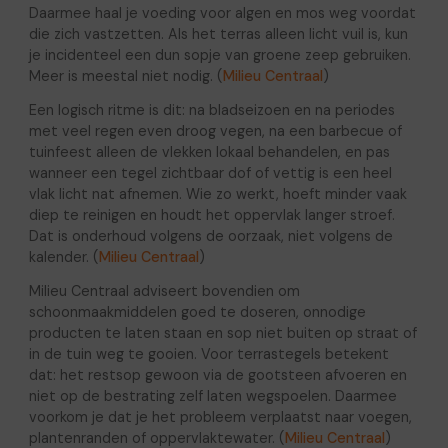
Daarmee haal je voeding voor algen en mos weg voordat
die zich vastzetten. Als het terras alleen licht vuil is, kun
je incidenteel een dun sopje van groene zeep gebruiken.
Meer is meestal niet nodig. (
Milieu Centraal
)
Een logisch ritme is dit: na bladseizoen en na periodes
met veel regen even droog vegen, na een barbecue of
tuinfeest alleen de vlekken lokaal behandelen, en pas
wanneer een tegel zichtbaar dof of vettig is een heel
vlak licht nat afnemen. Wie zo werkt, hoeft minder vaak
diep te reinigen en houdt het oppervlak langer stroef.
Dat is onderhoud volgens de oorzaak, niet volgens de
kalender. (
Milieu Centraal
)
Milieu Centraal adviseert bovendien om
schoonmaakmiddelen goed te doseren, onnodige
producten te laten staan en sop niet buiten op straat of
in de tuin weg te gooien. Voor terrastegels betekent
dat: het restsop gewoon via de gootsteen afvoeren en
niet op de bestrating zelf laten wegspoelen. Daarmee
voorkom je dat je het probleem verplaatst naar voegen,
plantenranden of oppervlaktewater. (
Milieu Centraal
)