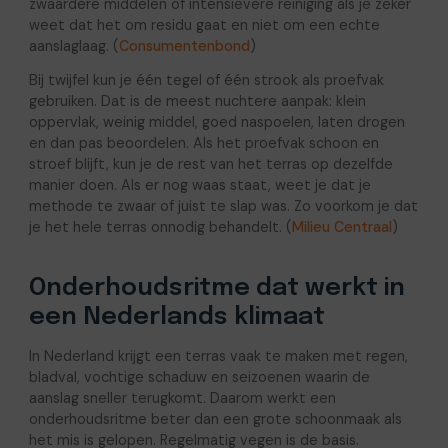
zwaardere middelen of intensievere reiniging als je zeker
weet dat het om residu gaat en niet om een echte
aanslaglaag. (
Consumentenbond
)
Bij twijfel kun je één tegel of één strook als proefvak
gebruiken. Dat is de meest nuchtere aanpak: klein
oppervlak, weinig middel, goed naspoelen, laten drogen
en dan pas beoordelen. Als het proefvak schoon en
stroef blijft, kun je de rest van het terras op dezelfde
manier doen. Als er nog waas staat, weet je dat je
methode te zwaar of juist te slap was. Zo voorkom je dat
je het hele terras onnodig behandelt. (
Milieu Centraal
)
Onderhoudsritme dat werkt in
een Nederlands klimaat
In Nederland krijgt een terras vaak te maken met regen,
bladval, vochtige schaduw en seizoenen waarin de
aanslag sneller terugkomt. Daarom werkt een
onderhoudsritme beter dan een grote schoonmaak als
het mis is gelopen. Regelmatig vegen is de basis.