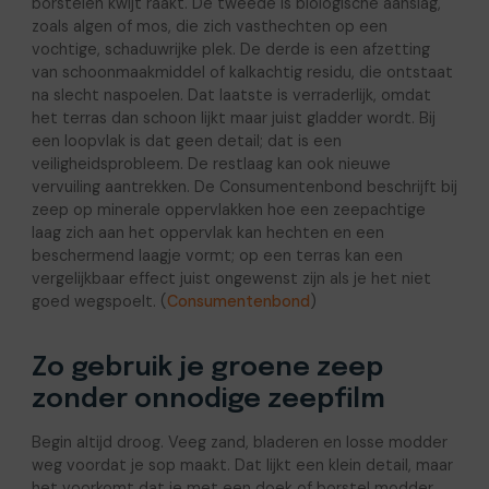
borstelen kwijt raakt. De tweede is biologische aanslag,
zoals algen of mos, die zich vasthechten op een
vochtige, schaduwrijke plek. De derde is een afzetting
van schoonmaakmiddel of kalkachtig residu, die ontstaat
na slecht naspoelen. Dat laatste is verraderlijk, omdat
het terras dan schoon lijkt maar juist gladder wordt. Bij
een loopvlak is dat geen detail; dat is een
veiligheidsprobleem. De restlaag kan ook nieuwe
vervuiling aantrekken. De Consumentenbond beschrijft bij
zeep op minerale oppervlakken hoe een zeepachtige
laag zich aan het oppervlak kan hechten en een
beschermend laagje vormt; op een terras kan een
vergelijkbaar effect juist ongewenst zijn als je het niet
goed wegspoelt. (
Consumentenbond
)
Zo gebruik je groene zeep
zonder onnodige zeepfilm
Begin altijd droog. Veeg zand, bladeren en losse modder
weg voordat je sop maakt. Dat lijkt een klein detail, maar
het voorkomt dat je met een doek of borstel modder