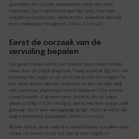
gebruiken dat vuil kan verplaatsen maar niet echt
losbreekt. Een hogedrukreiniger lijkt snel, maar kan
voegen en poriën juist openzetten, waardoor aanslag
later makkelijker terugkomt. (
Milieu Centraal
)
Eerst de oorzaak van de
vervuiling bepalen
Een goed terras wordt niet schoon door meer middel,
maar door de juiste diagnose. Vraag jezelf af: ligt het vuil
bovenop de tegel, of zit het in de poriën en voegen? Is
het losse aarde van een regenbui, of een vettige laag
van barbecue, plantenpotten of bladeren? Die eerste
vraag bepaalt of groene zeep zinvol is. Als de tegel
alleen stoffig of licht vettig is, dan is een klein sopje vaak
genoeg. Als er een aanslaglaag op ligt, moet je eerst die
laag mechanisch aanpakken. (
Milieu Centraal
)
Bij een terras zie je vaak drie verschillende oorzaken door
elkaar. De eerste is los vuil, dat je met vegen of