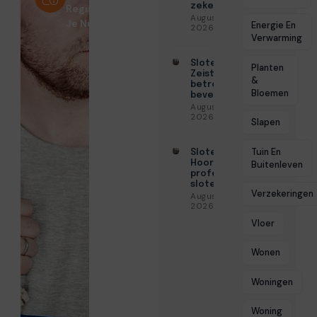
zekerheid
Registreer
Augustus 3,
Je Nu!
Energie En
2026
Verwarming
Slotenmaker
Planten
Zeist voor
&
betrouwbare
Bloemen
beveiliging
Augustus 3,
2026
Slapen
Tuin En
Slotenmaker
Hoorn voor
Buitenleven
professionele
slotenservice
Verzekeringen
Augustus 3,
2026
Vloer
Wonen
Woningen
Woning