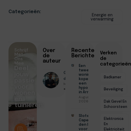
Categorieën:
Energie en
verwarming
Schrijf
Over
Recente
Verken
Met
de
Berichten
Ons
de
auteur
Mee
categorieën
Een
Deel
tweede
Geschreven
jouw
woning
Badkamer
door
kopen met
passie
Menno Maas
een
voor
hypotheek
● Juli 3, 2026
Beveiliging
wonen
in Arnhem
Augustus 7,
en
Dak Gevel En
2026
tuinieren
Schoorsteen
Slotenmaker
Nog
Elektronica
Capelle aan
geen
En
den IJssel
account?
Elektriciteit
voor