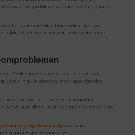
schatten waar het probleem vandaan komt en gericht
irect contact met de uitvoerende elektricien,
r duidelijkheid en vertrouwen, zeker wanneer er
troomproblemen
ment. Denk aan een stroomuitval in de avond,
g uitvalt. In zulke situaties is een spoedservice
baar en kan snel ter plaatse komen om het
llen wordt vaak direct actie ondernomen om verdere
lektricien in Spijkenisse Spoed
, waar
ren en professionele monteurs.