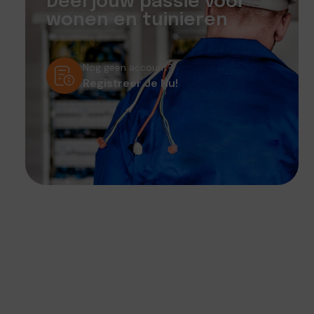
Deel jouw passie voor
wonen en tuinieren
Nog geen account?
Registreer Je Nu!