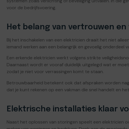
systemen zoals verlichting of beveiliging uitvallen. In die 
voor de bedrijfsvoering.
Het belang van vertrouwen e
Bij het inschakelen van een elektricien draait het niet all
iemand werken aan een belangrijk en gevoelig onderdeel van
Een erkende elektricien werkt volgens strikte veiligheidsno
Daarnaast wordt er vooraf duidelijk uitgelegd wat er moet
zodat je niet voor verrassingen komt te staan.
Betrouwbaarheid betekent ook dat afspraken worden nagek
dat je kunt rekenen op een vakman die snel handelt en he
Elektrische installaties klaar 
Naast het oplossen van storingen speelt een elektricien o
maken van woningen en bedrijven. Denk aan de groeiende 