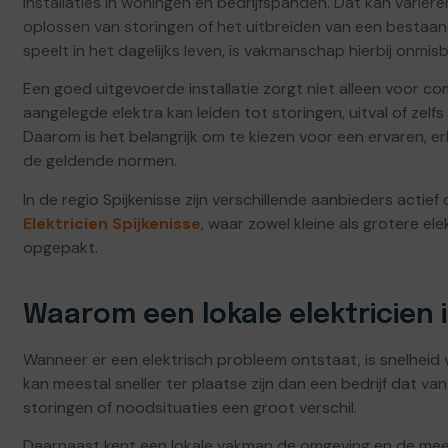
installaties in woningen en bedrijfspanden. Dat kan varië
oplossen van storingen of het uitbreiden van een bestaande 
speelt in het dagelijks leven, is vakmanschap hierbij onmisb
Een goed uitgevoerde installatie zorgt niet alleen voor com
aangelegde elektra kan leiden tot storingen, uitval of zelfs 
Daarom is het belangrijk om te kiezen voor een ervaren, e
de geldende normen.
In de regio Spijkenisse zijn verschillende aanbieders act
Elektricien Spijkenisse
, waar zowel kleine als grotere e
opgepakt.
Waarom een lokale elektricien 
Wanneer er een elektrisch probleem ontstaat, is snelheid va
kan meestal sneller ter plaatse zijn dan een bedrijf dat v
storingen of noodsituaties een groot verschil.
Daarnaast kent een lokale vakman de omgeving en de mees