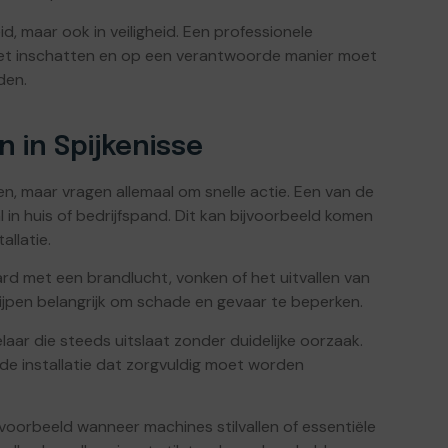
id, maar ook in veiligheid. Een professionele
 moet inschatten en op een verantwoorde manier moet
den.
in Spijkenisse
en, maar vragen allemaal om snelle actie. Een van de
in huis of bedrijfspand. Dit kan bijvoorbeeld komen
llatie.
ard met een brandlucht, vonken of het uitvallen van
grijpen belangrijk om schade en gevaar te beperken.
ar die steeds uitslaat zonder duidelijke oorzaak.
de installatie dat zorgvuldig moet worden
voorbeeld wanneer machines stilvallen of essentiële