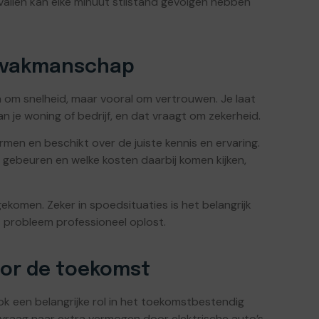
gevallen kan elke minuut stilstand gevolgen hebben
n vakmanschap
een om snelheid, maar vooral om vertrouwen. Je laat
 je woning of bedrijf, en dat vraagt om zekerheid.
rmen en beschikt over de juiste kennis en ervaring.
 gebeuren en welke kosten daarbij komen kijken,
omen. Zeker in spoedsituaties is het belangrijk
t probleem professioneel oplost.
voor de toekomst
ok een belangrijke rol in het toekomstbestendig
vraag naar extra vermogen door elektrische auto’s,