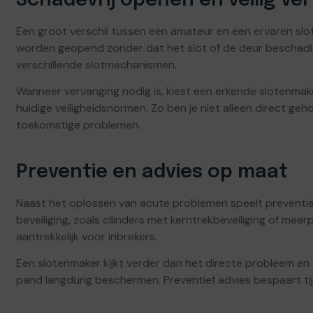
Schadevrij openen en veilig ve
Een groot verschil tussen een amateur en een ervaren slo
worden geopend zonder dat het slot of de deur beschadigd 
verschillende slotmechanismen.
Wanneer vervanging nodig is, kiest een erkende slotenmake
huidige veiligheidsnormen. Zo ben je niet alleen direct g
toekomstige problemen.
Preventie en advies op maat
Naast het oplossen van acute problemen speelt preventie 
beveiliging, zoals cilinders met kerntrekbeveiliging of mee
aantrekkelijk voor inbrekers.
Een slotenmaker kijkt verder dan het directe probleem en 
pand langdurig beschermen. Preventief advies bespaart tij