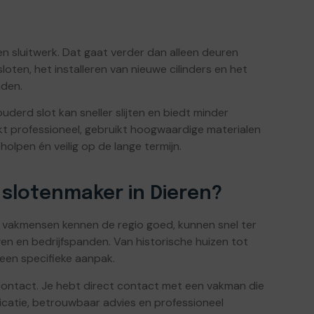
en sluitwerk. Dat gaat verder dan alleen deuren
ten, het installeren van nieuwe cilinders en het
nden.
derd slot kan sneller slijten en biedt minder
t professioneel, gebruikt hoogwaardige materialen
olpen én veilig op de lange termijn.
 slotenmaker in Dieren?
le vakmensen kennen de regio goed, kunnen snel ter
en en bedrijfspanden. Van historische huizen tot
een specifieke aanpak.
contact. Je hebt direct contact met een vakman die
nicatie, betrouwbaar advies en professioneel