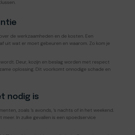
lussen.
ntie
id over de werkzaamheden en de kosten. Een
raf uit wat er moet gebeuren en waarom. Zo kom je
wordt. Deur, kozijn en beslag worden met respect
rzame oplossing. Dit voorkomt onnodige schade en
t nodig is
ten, zoals ’s avonds, ’s nachts of in het weekend.
niet meer. In zulke gevallen is een spoedservice