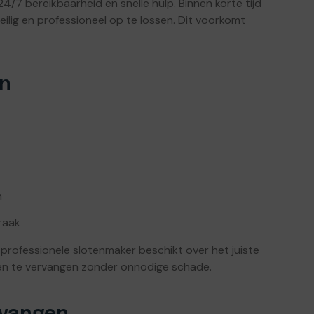
4/7 bereikbaarheid en snelle hulp. Binnen korte tijd
lig en professioneel op te lossen. Dit voorkomt
en
n
raak
professionele slotenmaker beschikt over het juiste
en te vervangen zonder onnodige schade.