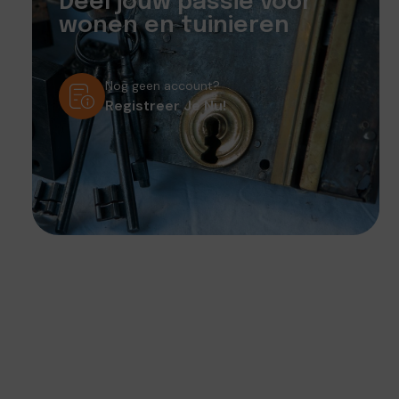
Deel jouw passie voor
wonen en tuinieren
Nog geen account?
Registreer Je Nu!