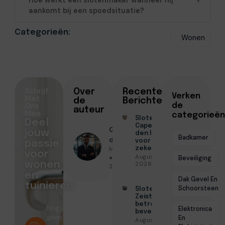
Hoe werkt een slotenmaker wanneer hij
▼
aankomt bij een spoedsituatie?
Categorieën:
Wonen
Schrijf
Over
Recente
Verken
Met
de
Berichten
Ons
de
auteur
Mee
categorieën
Slotenmaker
Deel
Capelle aan
Geschreven
jouw
den IJssel
Badkamer
door
voor
passie
Menno Maas
zekerheid
voor
Augustus 3,
● Juni 4,
Beveiliging
wonen
2026
2026
en
Dak Gevel En
tuinieren
Schoorsteen
Slotenmaker
Zeist voor
betrouwbare
Nog
Elektronica
beveiliging
geen
En
Augustus 3,