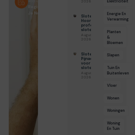
account?
Elektriciteit
2026
Registreer
Je Nu!
Energie En
Slotenmaker
Verwarming
Hoorn voor
professionele
slotenservice
Planten
Augustus 3,
&
2026
Bloemen
Slotenmaker
Slapen
Pijnacker
voor snelle
Tuin En
slotenservice
Buitenleven
Augustus 3,
2026
Vloer
Wonen
Woningen
Woning
En Tuin