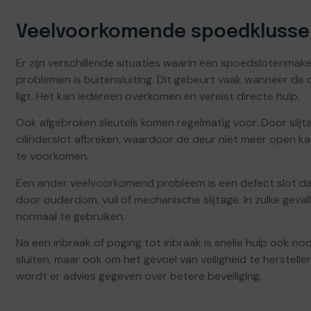
Veelvoorkomende spoedkluss
Er zijn verschillende situaties waarin een spoedslotenma
problemen is buitensluiting. Dit gebeurt vaak wanneer de de
ligt. Het kan iedereen overkomen en vereist directe hulp.
Ook afgebroken sleutels komen regelmatig voor. Door slijtag
cilinderslot afbreken, waardoor de deur niet meer open k
te voorkomen.
Een ander veelvoorkomend probleem is een defect slot dat
door ouderdom, vuil of mechanische slijtage. In zulke geval
normaal te gebruiken.
Na een inbraak of poging tot inbraak is snelle hulp ook noo
sluiten, maar ook om het gevoel van veiligheid te herstel
wordt er advies gegeven over betere beveiliging.