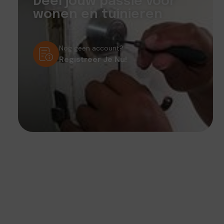
Deel jouw passie voor
wonen en tuinieren
Nog geen account?
Registreer Je Nu!