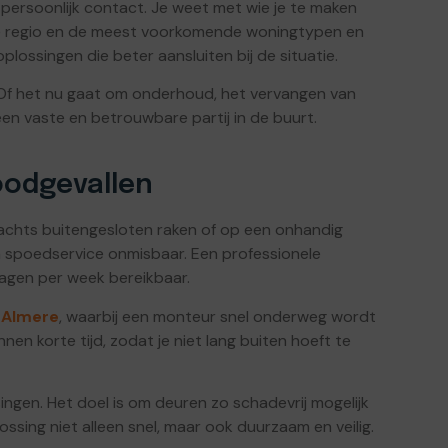
persoonlijk contact. Je weet met wie je te maken
de regio en de meest voorkomende woningtypen en
lossingen die beter aansluiten bij de situatie.
. Of het nu gaat om onderhoud, het vervangen van
d een vaste en betrouwbare partij in de buurt.
noodgevallen
nachts buitengesloten raken of op een onhandig
n spoedservice onmisbaar. Een professionele
dagen per week bereikbaar.
 Almere
, waarbij een monteur snel onderweg wordt
en korte tijd, zodat je niet lang buiten hoeft te
ingen. Het doel is om deuren zo schadevrij mogelijk
ossing niet alleen snel, maar ook duurzaam en veilig.