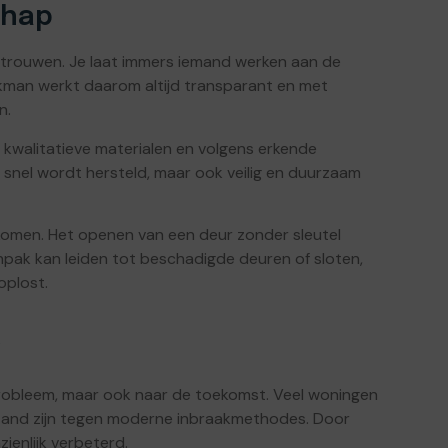
chap
ertrouwen. Je laat immers iemand werken aan de
akman werkt daarom altijd transparant en met
n.
kwalitatieve materialen en volgens erkende
en snel wordt hersteld, maar ook veilig en duurzaam
omen. Het openen van een deur zonder sleutel
anpak kan leiden tot beschadigde deuren of sloten,
oplost.
g
 probleem, maar ook naar de toekomst. Veel woningen
tand zijn tegen moderne inbraakmethodes. Door
ienlijk verbeterd.