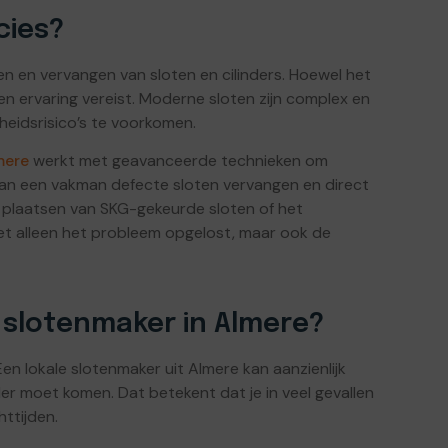
cies?
en en vervangen van sloten en cilinders. Hoewel het
e en ervaring vereist. Moderne sloten zijn complex en
eidsrisico’s te voorkomen.
mere
werkt met geavanceerde technieken om
kan een vakman defecte sloten vervangen en direct
t plaatsen van SKG-gekeurde sloten of het
t alleen het probleem opgelost, maar ook de
 slotenmaker in Almere?
 Een lokale slotenmaker uit Almere kan aanzienlijk
erder moet komen. Dat betekent dat je in veel gevallen
ttijden.