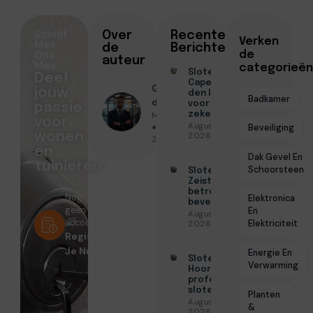
Schrijf
Over
Recente
Verken
Met
de
Berichten
Ons
de
auteur
Mee
categorieën
Slotenmaker
Deel
Capelle aan
Geschreven
jouw
den IJssel
Badkamer
door
voor
passie
Menno Maas
zekerheid
voor
Augustus 3,
● Juni 16,
Beveiliging
wonen
2026
2026
en
Dak Gevel En
tuinieren
Schoorsteen
Slotenmaker
Zeist voor
betrouwbare
Nog
Elektronica
beveiliging
geen
En
Augustus 3,
account?
Elektriciteit
2026
Registreer
Je Nu!
Energie En
Slotenmaker
Verwarming
Hoorn voor
professionele
slotenservice
Planten
Augustus 3,
&
2026