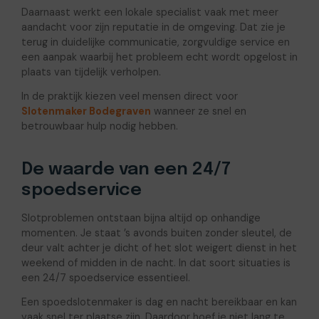
Daarnaast werkt een lokale specialist vaak met meer
aandacht voor zijn reputatie in de omgeving. Dat zie je
terug in duidelijke communicatie, zorgvuldige service en
een aanpak waarbij het probleem echt wordt opgelost in
plaats van tijdelijk verholpen.
In de praktijk kiezen veel mensen direct voor
Slotenmaker Bodegraven
wanneer ze snel en
betrouwbaar hulp nodig hebben.
De waarde van een 24/7
spoedservice
Slotproblemen ontstaan bijna altijd op onhandige
momenten. Je staat ’s avonds buiten zonder sleutel, de
deur valt achter je dicht of het slot weigert dienst in het
weekend of midden in de nacht. In dat soort situaties is
een 24/7 spoedservice essentieel.
Een spoedslotenmaker is dag en nacht bereikbaar en kan
vaak snel ter plaatse zijn. Daardoor hoef je niet lang te