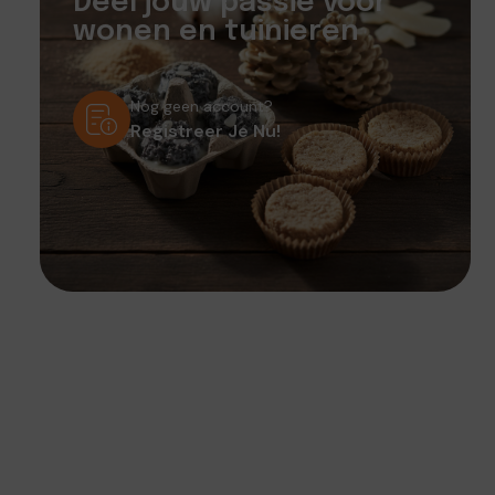
Deel jouw passie voor
wonen en tuinieren
Nog geen account?
Registreer Je Nu!