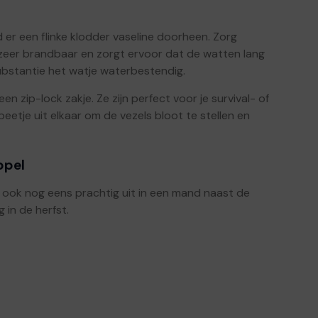
 er een flinke klodder vaseline doorheen. Zorg
is zeer brandbaar en zorgt ervoor dat de watten lang
bstantie het watje waterbestendig.
en zip-lock zakje. Ze zijn perfect voor je survival- of
eetje uit elkaar om de vezels bloot te stellen en
ppel
er ook nog eens prachtig uit in een mand naast de
 in de herfst.