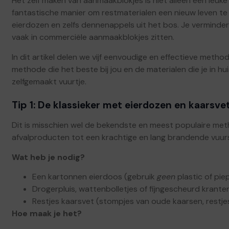
Het zelf maken van aanmaakblokjes is niet alleen een leuk
fantastische manier om restmaterialen een nieuw leven te
eierdozen en zelfs dennenappels uit het bos. Je vermindert
vaak in commerciële aanmaakblokjes zitten.
In dit artikel delen we vijf eenvoudige en effectieve metho
methode die het beste bij jou en de materialen die je in h
zelfgemaakt vuurtje.
Tip 1: De klassieker met eierdozen en kaarsve
Dit is misschien wel de bekendste en meest populaire m
afvalproducten tot een krachtige en lang brandende vuurs
Wat heb je nodig?
Een kartonnen eierdoos (gebruik
geen
plastic of pie
Drogerpluis, wattenbolletjes of fijngescheurd krante
Restjes kaarsvet (stompjes van oude kaarsen, restjes 
Hoe maak je het?