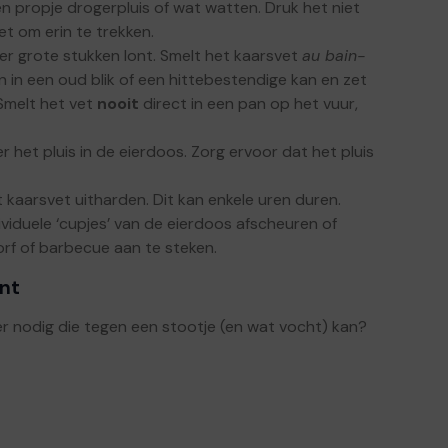
n propje drogerpluis of wat watten. Druk het niet
et om erin te trekken.
er grote stukken lont. Smelt het kaarsvet
au bain-
ten in een oud blik of een hittebestendige kan en zet
Smelt het vet
nooit
direct in een pan op het vuur,
 het pluis in de eierdoos. Zorg ervoor dat het pluis
 kaarsvet uitharden. Dit kan enkele uren duren.
dividuele ‘cupjes’ van de eierdoos afscheuren of
orf of barbecue aan te steken.
ant
r nodig die tegen een stootje (en wat vocht) kan?