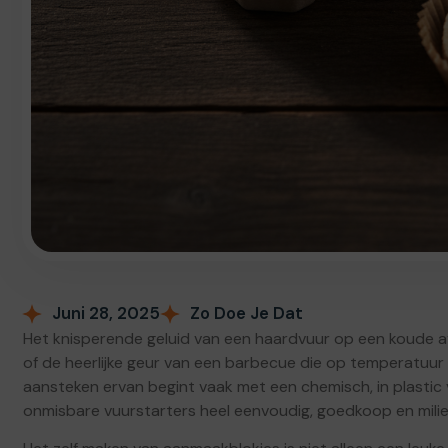
Juni 28, 2025
Zo Doe Je Dat
Het knisperende geluid van een haardvuur op een koude avo
of de heerlijke geur van een barbecue die op temperatuur
aansteken ervan begint vaak met een chemisch, in plastic 
onmisbare vuurstarters heel eenvoudig, goedkoop en milieu