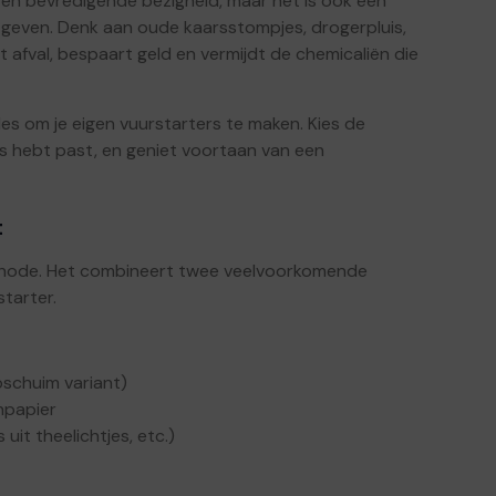
e en bevredigende bezigheid, maar het is ook een
 geven. Denk aan oude kaarsstompjes, drogerpluis,
 afval, bespaart geld en vermijdt de chemicaliën die
des om je eigen vuurstarters te maken. Kies de
uis hebt past, en geniet voortaan van een
t
ethode. Het combineert twee veelvoorkomende
tarter.
pschuim variant)
npapier
uit theelichtjes, etc.)