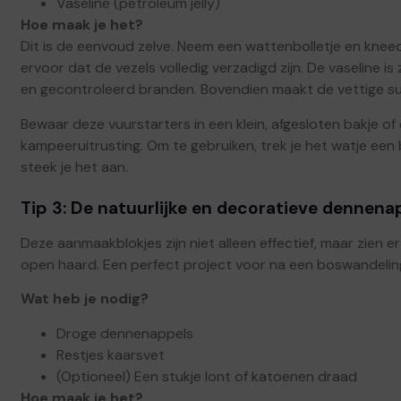
Vaseline (petroleum jelly)
Hoe maak je het?
Dit is de eenvoud zelve. Neem een wattenbolletje en kneed
ervoor dat de vezels volledig verzadigd zijn. De vaseline 
en gecontroleerd branden. Bovendien maakt de vettige su
Bewaar deze vuurstarters in een klein, afgesloten bakje of e
kampeeruitrusting. Om te gebruiken, trek je het watje een b
steek je het aan.
Tip 3: De natuurlijke en decoratieve dennena
Deze aanmaakblokjes zijn niet alleen effectief, maar zien 
open haard. Een perfect project voor na een boswandeling
Wat heb je nodig?
Droge dennenappels
Restjes kaarsvet
(Optioneel) Een stukje lont of katoenen draad
Hoe maak je het?