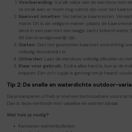
Voorbereiding:
Vul elk vakje van de eierdoos met ee
te strak aan; er moet nog ruimte zijn voor het kaarsv
Kaarsvet smelten:
Verzamel je kaarsresten. Verwijd
marie
. Dit is de veiligste manier: plaats de kaarsres
deze in een pan met een laagje zacht kokend water. 
dit kan brandgevaarlijk zijn.
Gieten:
Giet het gesmolten kaarsvet voorzichtig over
volledig doordrenkt is.
Uitharden:
Laat de eierdoos volledig afkoelen en het
Klaar voor gebruik:
Zodra alles hard is, kun je de in
knippen. Eén zo’n cupje is genoeg om je haard, vuurk
Tip 2: De snelle en waterdichte outdoor-vari
Ga je kamperen of heb je snel een betrouwbare vuurstarte
Dan is deze methode met vaseline en watten ideaal.
Wat heb je nodig?
Katoenen wattenbolletjes