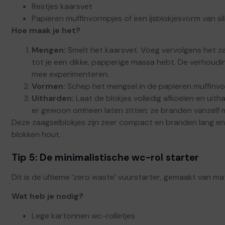
Restjes kaarsvet
Papieren muffinvormpjes of een ijsblokjesvorm van si
Hoe maak je het?
Mengen:
Smelt het kaarsvet. Voeg vervolgens het za
tot je een dikke, papperige massa hebt. De verhoudin
mee experimenteren.
Vormen:
Schep het mengsel in de papieren muffinvo
Uitharden:
Laat de blokjes volledig afkoelen en uitha
er gewoon omheen laten zitten; ze branden vanzelf 
Deze zaagselblokjes zijn zeer compact en branden lang en
blokken hout.
Tip 5: De minimalistische wc-rol starter
Dit is de ultieme ‘zero waste’ vuurstarter, gemaakt van ma
Wat heb je nodig?
Lege kartonnen wc-rolletjes