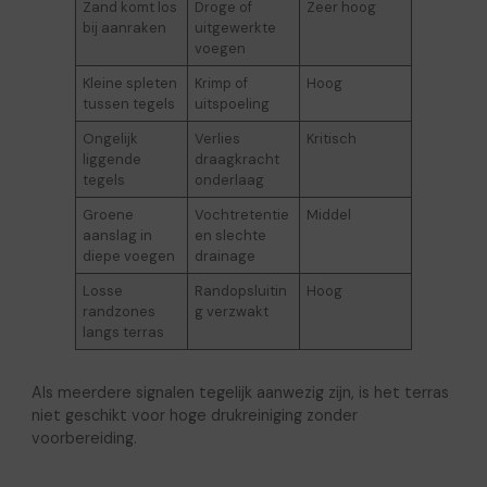
Zand komt los
Droge of
Zeer hoog
bij aanraken
uitgewerkte
voegen
Kleine spleten
Krimp of
Hoog
tussen tegels
uitspoeling
Ongelijk
Verlies
Kritisch
liggende
draagkracht
tegels
onderlaag
Groene
Vochtretentie
Middel
aanslag in
en slechte
diepe voegen
drainage
Losse
Randopsluitin
Hoog
randzones
g verzwakt
langs terras
Als meerdere signalen tegelijk aanwezig zijn, is het terras
niet geschikt voor hoge drukreiniging zonder
voorbereiding.