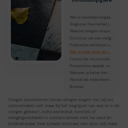
Inhoudsopgave
Wat er werkelijk misgaat in de voegen tijdens reinigen
Diagnose: hoe herken je beginnende voegschaade
Waarom voegen uitspoelen bij terras reinigen zo vaak voorkomt
Structuur van een veilige reiniging: denk in lagen, niet in oppervlakken
Praktische werkwijze om voegen te beschermen tijdens reinigen
Wat je moet doen als voegzand al is weggespoeld
Fouten die structurele schade veroorzaken (en vaak te laat worden herkend)
Preventieve aanpak: voegen beschermen begint vóór het reinigen
Wanneer je beter niet met hogedrukreiniger werkt
Herstel als onderdeel van reinigen, niet als aparte stap
Bronnen
Voegen beschermen terras reinigen begint niet bij het
schoonmaken zelf, maar bij het begrijpen van wat er in de
voegen gebeurt zodra waterdruk, borstels of
reinigingsmiddelen in contact komen met los zand en
bindmateriaal. Veel schade ontstaat niet door vuil, maar