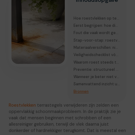
Inhoudsopgave
Hoe roestvlekken op terrastegels ontstaan
Eerst begrijpen: hoe diep zit de vlek?
Fout die vaak wordt gemaakt bij roestvlekken
Stap-voor-stap: roestvlekken veilig verwijderen
Materiaalverschillen: niet elke tegel reageert hetzelfde
Veiligheidschecklist vóór je begint
Waarom roest steeds terugkomt (belangrijk diagnostisch punt)
Preventie: structureel denken in plaats van reinigen
Wanneer je beter niet verder schoonmaakt
Samenvattend inzicht uit de praktijk
Bronnen
Roestvlekken
terrastegels verwijderen zijn zelden een
oppervlakkig schoonmaakprobleem. In de praktijk zie je
vaak dat mensen beginnen met schrobben of een
allesreiniger gebruiken, terwijl de vlek daarna juist
donkerder of hardnekkiger terugkomt. Dat is meestal een