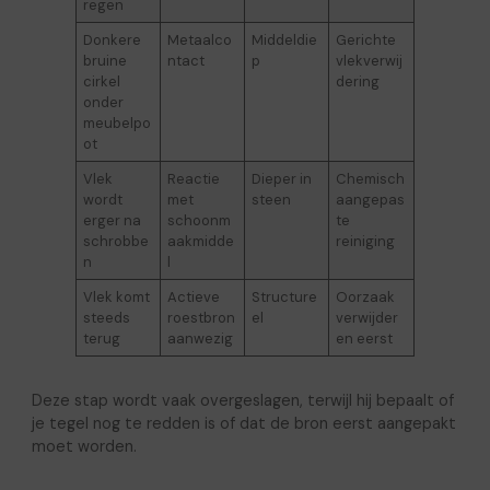
regen
Donkere
Metaalco
Middeldie
Gerichte
bruine
ntact
p
vlekverwij
cirkel
dering
onder
meubelpo
ot
Vlek
Reactie
Dieper in
Chemisch
wordt
met
steen
aangepas
erger na
schoonm
te
schrobbe
aakmidde
reiniging
n
l
Vlek komt
Actieve
Structure
Oorzaak
steeds
roestbron
el
verwijder
terug
aanwezig
en eerst
Deze stap wordt vaak overgeslagen, terwijl hij bepaalt of
je tegel nog te redden is of dat de bron eerst aangepakt
moet worden.