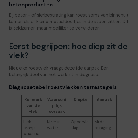
betonproducten
Bij beton- of sierbestrating kan roest soms van binnenuit
komen als er kleine metaaldeeltjes in de steen zitten. Dit
is zeldzamer, maar moeilijker te verwijderen.
Eerst begrijpen: hoe diep zit de
vlek?
Niet elke roestvlek vraagt dezelfde aanpak. Een
belangrijk deel van het werk zit in diagnose.
Diagnosetabel roestvlekken terrastegels
Kenmerk
Waarschi
Diepte
Aanpak
van de
jnlijk
vlek
oorzaak
Licht
IJzer in
Oppervla
Milde
oranje
water
kkig
reiniging
waas na