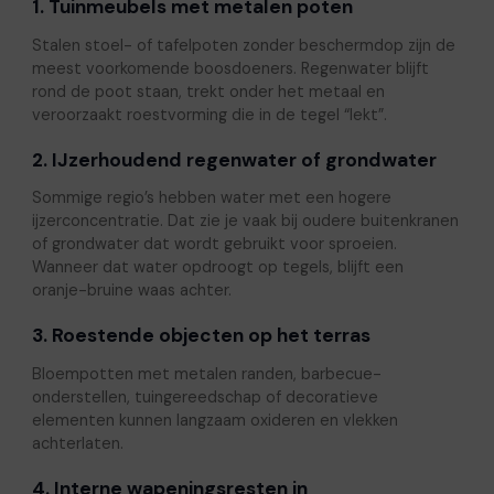
1. Tuinmeubels met metalen poten
Stalen stoel- of tafelpoten zonder beschermdop zijn de
meest voorkomende boosdoeners. Regenwater blijft
rond de poot staan, trekt onder het metaal en
veroorzaakt roestvorming die in de tegel “lekt”.
2. IJzerhoudend regenwater of grondwater
Sommige regio’s hebben water met een hogere
ijzerconcentratie. Dat zie je vaak bij oudere buitenkranen
of grondwater dat wordt gebruikt voor sproeien.
Wanneer dat water opdroogt op tegels, blijft een
oranje-bruine waas achter.
3. Roestende objecten op het terras
Bloempotten met metalen randen, barbecue-
onderstellen, tuingereedschap of decoratieve
elementen kunnen langzaam oxideren en vlekken
achterlaten.
4. Interne wapeningsresten in