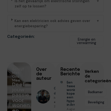
Is het gevaarlijk om elektrische storingen
▼
zelf op te lossen?
Kan een elektricien ook advies geven over
▼
energiebesparing?
Categorieën:
Energie en
verwarming
Schrijf
Over
Recente
Verken
Met
de
Berichten
Ons
de
auteur
Mee
categorieën
Een
Deel
tweede
Geschreven
jouw
woning
Badkamer
door
kopen met
passie
Menno Maas
een
voor
hypotheek
● Maart 17,
Beveiliging
wonen
in Arnhem
2026
Augustus 7,
en