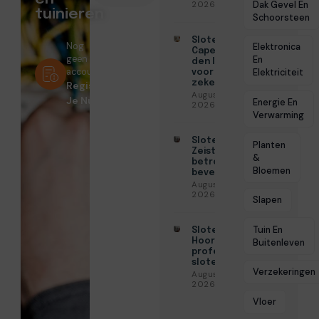
Dak Gevel En
2026
tuinieren
Schoorsteen
Slotenmaker
Nog
Elektronica
Capelle aan
geen
En
den IJssel
account?
Elektriciteit
voor
zekerheid
Registreer
Augustus 3,
Je Nu!
Energie En
2026
Verwarming
Slotenmaker
Planten
Zeist voor
&
betrouwbare
Bloemen
beveiliging
Augustus 3,
2026
Slapen
Tuin En
Slotenmaker
Hoorn voor
Buitenleven
professionele
slotenservice
Verzekeringen
Augustus 3,
2026
Vloer