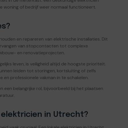
teit in de meterkast: een deskundige elektricien
 je woning of bedrijf weer normaal functioneert.
es?
ouden en repareren van elektrische installaties. Dit
ervangen van stopcontacten tot complexe
euwbouw- en renovatieprojecten.
jks leven, is veiligheid altijd de hoogste prioriteit.
nen leiden tot storingen, kortsluiting of zelfs
de en professionele vakman in te schakelen.
 een belangrijke rol, bijvoorbeeld bij het plaatsen
ratuur.
elektricien in Utrecht?
id vaak cruciaal. Een lokale elektricien in Utrecht