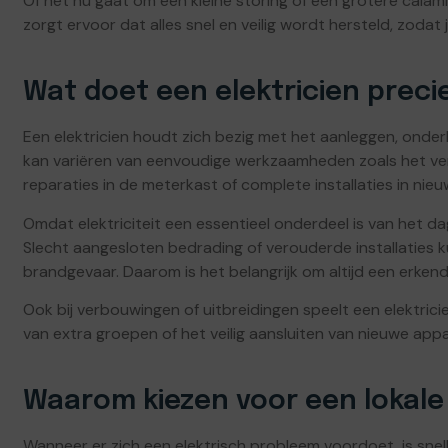
Of het nu gaat om een kleine storing of een grotere calami
zorgt ervoor dat alles snel en veilig wordt hersteld, zodat
Wat doet een elektricien preci
Een elektricien houdt zich bezig met het aanleggen, onderh
kan variëren van eenvoudige werkzaamheden zoals het v
reparaties in de meterkast of complete installaties in ni
Omdat elektriciteit een essentieel onderdeel is van het dageli
Slecht aangesloten bedrading of verouderde installaties kun
brandgevaar. Daarom is het belangrijk om altijd een erken
Ook bij verbouwingen of uitbreidingen speelt een elektricien
van extra groepen of het veilig aansluiten van nieuwe appa
Waarom kiezen voor een lokale 
Wanneer er zich een elektrisch probleem voordoet, is snelhe