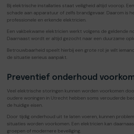
Bij elektrische installaties staat veiligheid altijd voorop. 
schade aan apparatuur of zelfs brandgevaar. Daarom is het
professionele en erkende elektricien.
Een vakbekwame elektricien werkt volgens de geldende n
Daarnaast wordt er altijd gezocht naar een duurzame oplo
Betrouwbaarheid speelt hierbij een grote rol: je wilt iema
de situatie serieus aanpakt.
Preventief onderhoud voorko
Veel elektrische storingen kunnen worden voorkomen door
oudere woningen in Utrecht hebben soms verouderde bedr
de huidige eisen.
Door tijdig onderhoud uit te laten voeren, kunnen probl
situaties worden voorkomen. Een elektricien kan daarnaas
groepen of modernere beveiliging.