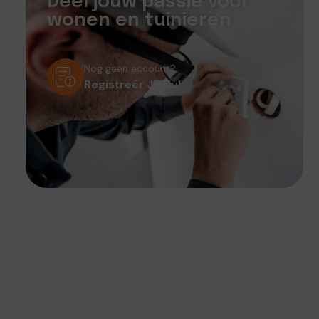
Deel jouw passie voor
wonen en tuinieren
Nog geen account?
Registreer Je Nu!