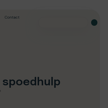
Contact
/7 spoedhulp
p