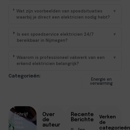
Wat zijn voorbeelden van spoedsituaties
▼
waarbij je direct een elektricien nodig hebt?
Is een spoedservice elektricien 24/7
▼
bereikbaar in Nijmegen?
Waarom is professioneel vakwerk van een
▼
erkend elektricien belangrijk?
Categorieën:
Energie en
verwarming
Schrijf
Over
Recente
Verken
Met
de
Berichten
Ons
de
auteur
Mee
categorieën
Een