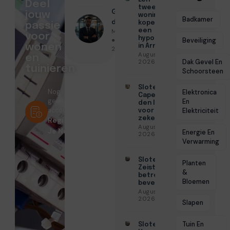
Deel
tweede
Geschreven
jouw
woning
Badkamer
door
kopen met
passie
Menno Maas
een
voor
hypotheek
● Mei 29,
Beveiliging
wonen
in Arnhem
2026
Augustus 7,
en
Dak Gevel En
2026
tuinieren
Schoorsteen
Slotenmaker
Nog
Elektronica
Capelle aan
geen
En
den IJssel
account?
Elektriciteit
voor
zekerheid
Registreer
Augustus 3,
Je Nu!
Energie En
2026
Verwarming
Slotenmaker
Planten
Zeist voor
&
betrouwbare
Bloemen
beveiliging
Augustus 3,
2026
Slapen
Tuin En
Slotenmaker